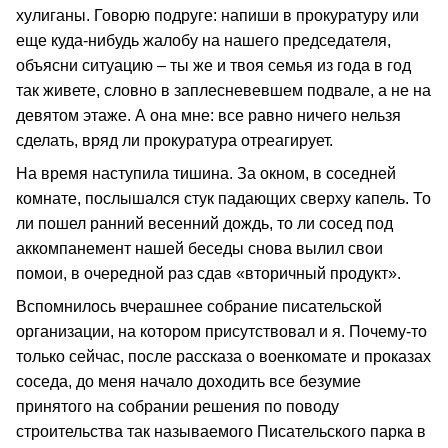
хулиганы. Говорю подруге: напиши в прокуратуру или
еще куда-нибудь жалобу на нашего председателя,
объясни ситуацию – ты же и твоя семья из года в год
так живете, словно в заплесневевшем подвале, а не на
девятом этаже. А она мне: все равно ничего нельзя
сделать, вряд ли прокуратура отреагирует.
На время наступила тишина. За окном, в соседней
комнате, послышался стук падающих сверху капель. То
ли пошел ранний весенний дождь, то ли сосед под
аккомпанемент нашей беседы снова вылил свои
помои, в очередной раз сдав «вторичный продукт».
Вспомнилось вчерашнее собрание писательской
организации, на котором присутствовал и я. Почему-то
только сейчас, после рассказа о военкомате и проказах
соседа, до меня начало доходить все безумие
принятого на собрании решения по поводу
строительства так называемого Писательского парка в