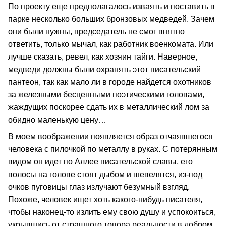
По проекту еще предполагалось изваять и поставить в
парке несколько больших бронзовых медведей. Зачем
они были нужны, председатель не смог внятно
ответить, только мычал, как работник военкомата. Или
лучше сказать, ревел, как хозяин тайги. Наверное,
медведи должны были охранять этот писательский
пантеон, так как мало ли в городе найдется охотников
за железными бесценными поэтическими головами,
жаждущих поскорее сдать их в металлический лом за
обидно маленькую цену…
В моем воображении появляется образ отчаявшегося
человека с пилочкой по металлу в руках. С потерянным
видом он идет по Аллее писательской славы, его
волосы на голове стоят дыбом и шевелятся, из-под
очков пуговицы глаз излучают безумный взгляд.
Похоже, человек ищет хоть какого-нибудь писателя,
чтобы наконец-то излить ему свою душу и успокоиться,
укрывшись от страшного топора реальности в добром