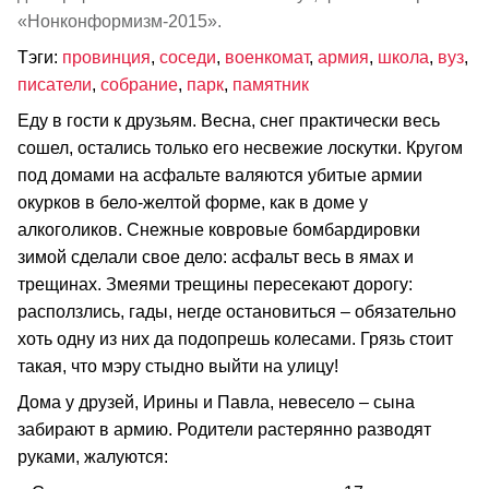
«Нонконформизм-2015».
Тэги:
провинция
,
соседи
,
военкомат
,
армия
,
школа
,
вуз
,
писатели
,
собрание
,
парк
,
памятник
Еду в гости к друзьям. Весна, снег практически весь
сошел, остались только его несвежие лоскутки. Кругом
под домами на асфальте валяются убитые армии
окурков в бело-желтой форме, как в доме у
алкоголиков. Снежные ковровые бомбардировки
зимой сделали свое дело: асфальт весь в ямах и
трещинах. Змеями трещины пересекают дорогу:
расползлись, гады, негде остановиться – обязательно
хоть одну из них да подопрешь колесами. Грязь стоит
такая, что мэру стыдно выйти на улицу!
Дома у друзей, Ирины и Павла, невесело – сына
забирают в армию. Родители растерянно разводят
руками, жалуются: