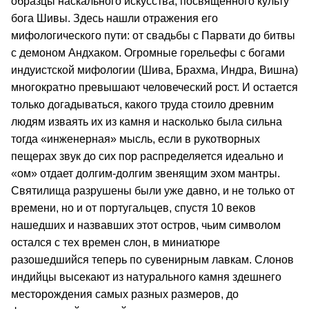
образцы наскального искусства, посвященного культу
бога Шивы. Здесь нашли отражения его
мифологического пути: от свадьбы с Парвати до битвы
с демоном Андхаком. Огромные горельефы с богами
индуистской мифологии (Шива, Брахма, Индра, Вишна)
многократно превышают человеческий рост. И остается
только догадываться, какого труда стоило древним
людям изваять их из камня и насколько была сильна
тогда «инженерная» мысль, если в рукотворных
пещерах звук до сих пор распределяется идеально и
«ом» отдает долгим-долгим звенящим эхом мантры.
Святилища разрушены были уже давно, и не только от
времени, но и от португальцев, спустя 10 веков
нашедших и назвавших этот остров, чьим символом
остался с тех времен слон, в миниатюре
разошедшийся теперь по сувенирным лавкам. Слонов
индийцы высекают из натурального камня здешнего
месторождения самых разных размеров, до