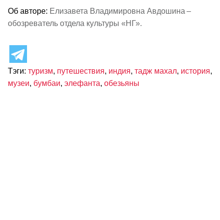
Об авторе:
Елизавета Владимировна Авдошина –
обозреватель отдела культуры «НГ».
Тэги:
туризм
,
путешествия
,
индия
,
тадж махал
,
история
,
музеи
,
бумбаи
,
элефанта
,
обезьяны