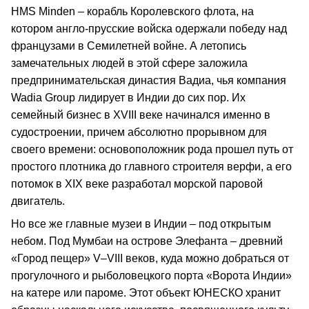
HMS Minden – корабль Королевского флота, на
котором англо-прусские войска одержали победу над
французами в Семилетней войне. А летопись
замечательных людей в этой сфере заложила
предпринимательская династия Вадиа, чья компания
Wadia Group лидирует в Индии до сих пор. Их
семейный бизнес в XVIII веке начинался именно в
судостроении, причем абсолютно прорывном для
своего времени: основоположник рода прошел путь от
простого плотника до главного строителя верфи, а его
потомок в XIX веке разработал морской паровой
двигатель.
Но все же главные музеи в Индии – под открытым
небом. Под Мумбаи на острове Элефанта – древний
«Город пещер» V–VIII веков, куда можно добраться от
прогулочного и рыболовецкого порта «Ворота Индии»
на катере или пароме. Этот объект ЮНЕСКО хранит