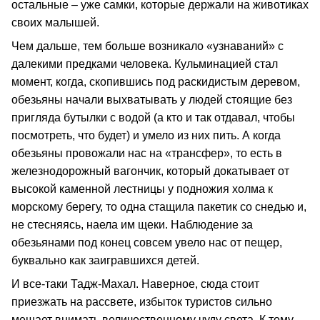
остальные – уже самки, которые держали на животиках
своих малышей.
Чем дальше, тем больше возникало «узнаваний» с
далекими предками человека. Кульминацией стал
момент, когда, скопившись под раскидистым деревом,
обезьяны начали выхватывать у людей стоящие без
пригляда бутылки с водой (а кто и так отдавал, чтобы
посмотреть, что будет) и умело из них пить. А когда
обезьяны провожали нас на «трансфер», то есть в
железнодорожный вагончик, который докатывает от
высокой каменной лестницы у подножия холма к
морскому берегу, то одна стащила пакетик со снедью и,
не стесняясь, наела им щеки. Наблюдение за
обезьянами под конец совсем увело нас от пещер,
буквально как заигравшихся детей.
И все-таки Тадж-Махал. Наверное, сюда стоит
приезжать на рассвете, избыток туристов сильно
мешает внимать величественному чуду света. К тому