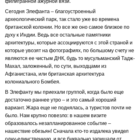
филигранной ажурной вязи.
Сегодня Элефанта – благоустроенный
археологический парк, так стало уже во времена
британской колонии. Но все же оно самое близкое по
духу к Индии. Ведь все остальные памятники
архитектуры, которые ассоциируются с этой страной и
которые увозят на фотографиях, по большому счету не
являются ее чистым ДНК, будь то мусульманский Тадж-
Махал, заложенный, по сути, выходцами из
Афганистана, или британская архитектура
колониального Бомбея.
В Элефанту мы приехали группой, когда было еще
достаточно раннее утро – и это самый хороший
вариант. Жара еще не поднялась, а туристов почти не
было. Нам крупно повезло: в нашем визите
образовалось незапланированное событие –
нашествие обезьян! Сначала кто-то издалека увидел
одну-единственную, и все буквально запищали от