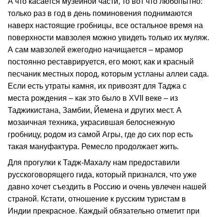
А что касается музейной части, то вот что любопытно:
только раз в год в день поминовения поднимаются
наверх настоящие гробницы, все остальное время на
поверхности мавзолея можно увидеть только их муляж.
А сам мавзолей ежегодно начищается – мрамор
постоянно реставрируется, его моют, как и красный
песчаник местных пород, которым устланы аллеи сада.
Если есть утраты камня, их привозят для Таджа с
места рождения – как это было в XVII веке – из
Таджикистана, Замбии, Йемена и других мест. А
мозаичная техника, украсившая белоснежную
гробницу, родом из самой Агры, где до сих пор есть
такая мануфактура. Ремесло продолжает жить.
Для прогулки к Тадж-Махалу нам предоставили
русскоговорящего гида, который признался, что уже
давно хочет съездить в Россию и очень увлечен нашей
страной. Кстати, отношение к русским туристам в
Индии прекрасное. Каждый обязательно отметит при