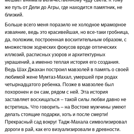
же путь от Дели до Агры, где находится памятник, не
близкий.
Больше всего меня поразило не холодное мраморное
изваяние, ведь это красивейшая, но все-таки гробница,
да, положим, построенная восхитительным образом, с
множеством зодческих фокусов вроде оптических
иллюзий, расписных узоров и архитектурных
украшений, а именно теплая история его создания.
Ведь Шах Джахан построил мавзолей в память о своей
любимой жене Мумтаз-Махал, умершей при родах
четырнадцатого ребенка. Позже в мавзолее был
похоронен и он сам, рядом с ней. Эта история
заставляет восхищаться – такой силы любви давно не
встретишь. Что говорить – на Востоке мужчины умеют
делать стоящие подарки, хоть и после смерти!
Прекрасный сад вокруг Тадж-Махала символизировал
дороги в рай, как его визуализировали в древности.