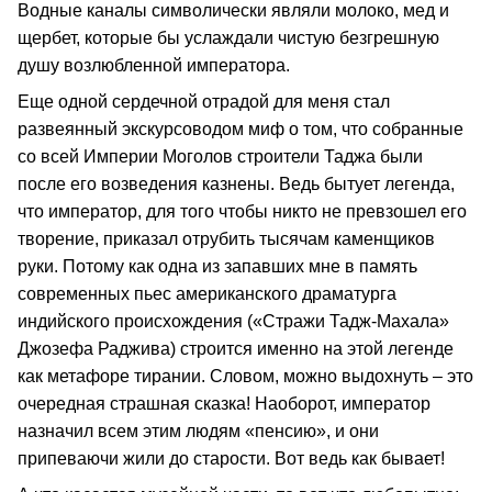
Водные каналы символически являли молоко, мед и
щербет, которые бы услаждали чистую безгрешную
душу возлюбленной императора.
Еще одной сердечной отрадой для меня стал
развеянный экскурсоводом миф о том, что собранные
со всей Империи Моголов строители Таджа были
после его возведения казнены. Ведь бытует легенда,
что император, для того чтобы никто не превзошел его
творение, приказал отрубить тысячам каменщиков
руки. Потому как одна из запавших мне в память
современных пьес американского драматурга
индийского происхождения («Стражи Тадж-Махала»
Джозефа Раджива) строится именно на этой легенде
как метафоре тирании. Словом, можно выдохнуть – это
очередная страшная сказка! Наоборот, император
назначил всем этим людям «пенсию», и они
припеваючи жили до старости. Вот ведь как бывает!