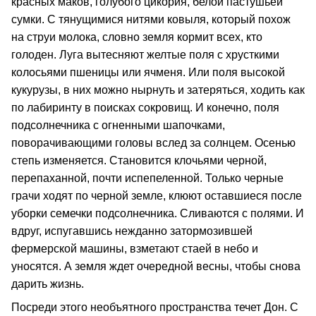
красных маков, голубого цикория, белой пастушьей
сумки. С тянущимися нитями ковыля, который похож
на струи молока, словно земля кормит всех, кто
голоден. Луга вытесняют желтые поля с хрусткими
колосьями пшеницы или ячменя. Или поля высокой
кукурузы, в них можно нырнуть и затеряться, ходить как
по лабиринту в поисках сокровищ. И конечно, поля
подсолнечника с огненными шапочками,
поворачивающими головы вслед за солнцем. Осенью
степь изменяется. Становится клочьями черной,
перепаханной, почти испепеленной. Только черные
грачи ходят по черной земле, клюют оставшиеся после
уборки семечки подсолнечника. Сливаются с полями. И
вдруг, испугавшись нежданно затормозившей
фермерской машины, взметают стаей в небо и
уносятся. А земля ждет очередной весны, чтобы снова
дарить жизнь.
Посреди этого необъятного пространства течет Дон. С