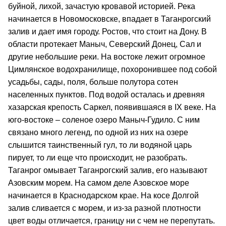
буйной, лихой, зачастую кровавой историей. Река
начинается в Новомосковске, впадает в Таганрогский
залив и дает имя городу. Ростов, что стоит на Дону. В
области протекает Маныч, Северский Донец, Сал и
другие небольшие реки. На востоке лежит огромное
Цимлянское водохранилище, похоронившее под собой
усадьбы, сады, поля, больше полутора сотен
населенных пунктов. Под водой осталась и древняя
хазарская крепость Саркел, появившаяся в IX веке. На
юго-востоке – соленое озеро Маныч-Гудило. С ним
связано много легенд, по одной из них на озере
слышится таинственный гул, то ли водяной царь
пирует, то ли еще что происходит, не разобрать.
Таганрог омывает Таганрогский залив, его называют
Азовским морем. На самом деле Азовское море
начинается в Краснодарском крае. На косе Долгой
залив сливается с морем, и из-за разной плотности
цвет воды отличается, границу ни с чем не перепутать.