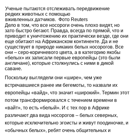
Ученые пытаются отслеживать передвижение
редких животных с помощью
вживленных датчиков. Фото Reuters
Дело в том, что все носороги очень плохо видят, но
зато быстро бегают. Правда, всегда по прямой, что и
приводит к уничтожению их практически везде, где они
еще обитают на Африканском континенте. Да и не
существует в природе никаких белых носорогов. Все
они – серо-коричневого цвета, а в категорию якобы
«белых» их записали первые европейцы (это были
англичане), которые столкнулись с ними в дикой
саване.
Поскольку выглядели они «шире», чем уже
встречавшиеся ранее им бегемоты, то назвали их
европейцы «вайд», что значит «широкий». Термин этот
потом трансформировался с течением времени в
«вайт», то есть «белый». И с тех пор в Африке
различают два вида носорогов – белых северных,
которые исключительно эгоисты и живут поодиночке, и
«обычных белых», ребят очень общительных и