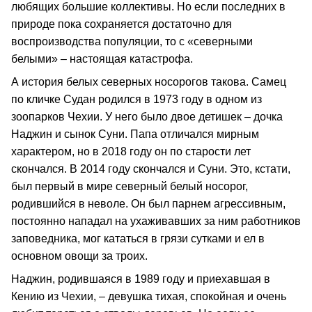
любящих большие коллективы. Но если последних в
природе пока сохраняется достаточно для
воспроизводства популяции, то с «северными
белыми» – настоящая катастрофа.
А история белых северных носорогов такова. Самец
по кличке Судан родился в 1973 году в одном из
зоопарков Чехии. У него было двое детишек – дочка
Наджин и сынок Суни. Папа отличался мирным
характером, но в 2018 году он по старости лет
скончался. В 2014 году скончался и Суни. Это, кстати,
был первый в мире северный белый носорог,
родившийся в неволе. Он был парнем агрессивным,
постоянно нападал на ухаживавших за ним работников
заповедника, мог кататься в грязи сутками и ел в
основном овощи за троих.
Наджин, родившаяся в 1989 году и приехавшая в
Кению из Чехии, – девушка тихая, спокойная и очень