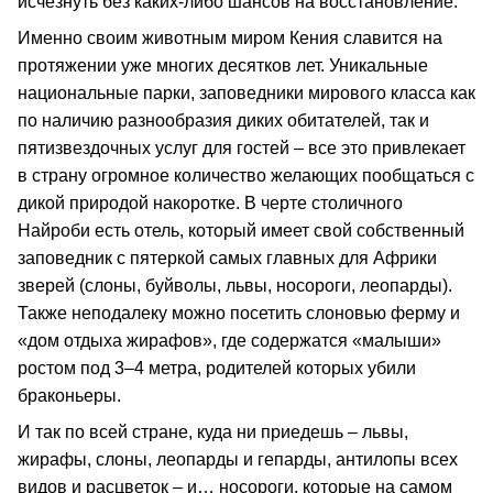
исчезнуть без каких-либо шансов на восстановление.
Именно своим животным миром Кения славится на
протяжении уже многих десятков лет. Уникальные
национальные парки, заповедники мирового класса как
по наличию разнообразия диких обитателей, так и
пятизвездочных услуг для гостей – все это привлекает
в страну огромное количество желающих пообщаться с
дикой природой накоротке. В черте столичного
Найроби есть отель, который имеет свой собственный
заповедник с пятеркой самых главных для Африки
зверей (слоны, буйволы, львы, носороги, леопарды).
Также неподалеку можно посетить слоновью ферму и
«дом отдыха жирафов», где содержатся «малыши»
ростом под 3–4 метра, родителей которых убили
браконьеры.
И так по всей стране, куда ни приедешь – львы,
жирафы, слоны, леопарды и гепарды, антилопы всех
видов и расцветок – и… носороги, которые на самом