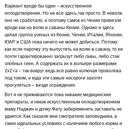
Вариант вроде бы один – искусственное
оплодотворение. Но не все здесь так просто. В неволе
оно не сработало, и поэтому самок из Чехии привезли
вроде как на волю в саваны Кении. Однако и здесь
целая группа ученых из Кении, Чехии, Италии, Японии,
ЮАР и США пока ничего не может добиться. Потому
как если парочку эту выпустить на волю в савану, то ее
почти гарантированно загрызут либо львы, либо стаи
злобных гиен. А содержать их в вольере размерами
2х2 га – так вокруг ведь все равно колючая проволока
под током, и куда эти самые носороги захотят
прогуляться – везде ограждения.
Вот и не приживаются пока никакие медицинские
препараты, и никак искусственным оплодотворением
маму Наджин и дочку Фату забеременеть заставить не
удается. Как сказали мне смотрители заповедника, в
таких идеальных условиях с наличием любого корма и