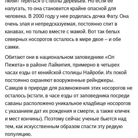
любит тереться о стволы деревьев. Но если ее
напугать, то она становится крайне опасной для
человека. В 2000 году у нее родилась дочка Фату. Она
очень злая и непредсказуемая, постоянно спит в
канавах, но только вместе с мамой. Вот так белых
северных носорогов осталось в мире двое – и обе
самки.
Обитают они в национальном заповеднике «Ол
Пежета» в районе Лайкипия, примерно в четырех
часах езды от кенийской столицы Найроби. Их покой
постоянно охраняют вооруженные рейнджеры.
Самцов в природе для размножения этих носорогов не
осталось (кстати, в часе езды от заповедника посреди
саваны расположено уникальное кладбище носорогов
с указанием дат их рождения и смерти, а также кличек
и мест кончины). Поэтому сейчас ученые бьются над
тем, как искусственным образом спасти эту редкую
популяцию.