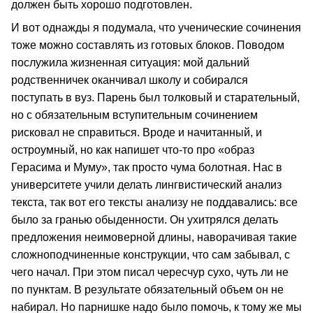
должен быть хорошо подготовлен.
И вот однажды я подумала, что ученические сочинения
тоже можно составлять из готовых блоков. Поводом
послужила жизненная ситуация: мой дальний
родственничек оканчивал школу и собирался
поступать в вуз. Парень был толковый и старательный,
но с обязательным вступительным сочинением
рисковал не справиться. Вроде и начитанный, и
остроумный, но как напишет что-то про «образ
Герасима и Муму», так просто чума болотная. Нас в
университете учили делать лингвистический анализ
текста, так вот его тексты анализу не поддавались: все
было за гранью обыденности. Он ухитрялся делать
предложения неимоверной длины, наворачивая такие
сложноподчиненные конструкции, что сам забывал, с
чего начал. При этом писал чересчур сухо, чуть ли не
по пунктам. В результате обязательный объем он не
набирал. Но парнишке надо было помочь, к тому же мы