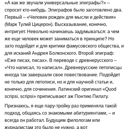
«А как же звучали универсальные эпиграфы?» –
спросит кто-нибудь. Эпиграфов было заготовлено два.
Первый – «Человек рожден для мысли и действия»
(Марк Тулий Цицерон). Высказывание, конечно,
интригует. Невольно начинаешь задумываться: а чем
же еще человек может заниматься в принципе? Но
зато подойдет и для критики фамусовского общества, и
для исканий Андрея Болконского. Второй эпиграф:
«Еже писах, писах». В переводе с древнерусского –
«Что написал, то написал». Древнерусские летописцы
иногда так завершали свое повествование. Подойдет
не только для летописи, но и для научной статьи и,
конечно, для сочинения. Латинский оригинал «Quod
scripsi, scripsi» приписывают аж Понтию Пилату.
Признаюсь, я еще пару-тройку раз применяла такой
подход, общаясь со знакомыми абитуриентами, – и
всегда он работал. Будущим филологам или
журналистам это было не нужно, а вот