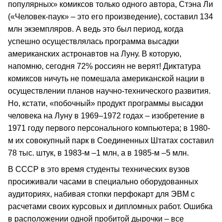
популярных» комиксов только одного автора, Стэна Ли
(«Человек-паук» – это его произведение), составил 134
млн экземпляров. А ведь это был период, когда
успешно осуществлялась программа высадки
американских астронавтов на Луну. В которую,
напомню, сегодня 72% россиян не верят! Диктатура
комиксов ничуть не помешала американской нации в
осуществлении планов научно-технического развития.
Но, кстати, «побочный» продукт программы высадки
человека на Луну в 1969–1972 годах – изобретение в
1971 году первого персонального компьютера; в 1980-
м их совокупный парк в Соединенных Штатах составил
78 тыс. штук, в 1983-м –1 млн, а в 1985-м –5 млн.
В СССР в это время студенты технических вузов
просиживали часами в специально оборудованных
аудиториях, набивая стопки перфокарт для ЭВМ с
расчетами своих курсовых и дипломных работ. Ошибка
в расположении одной пробитой дырочки – все