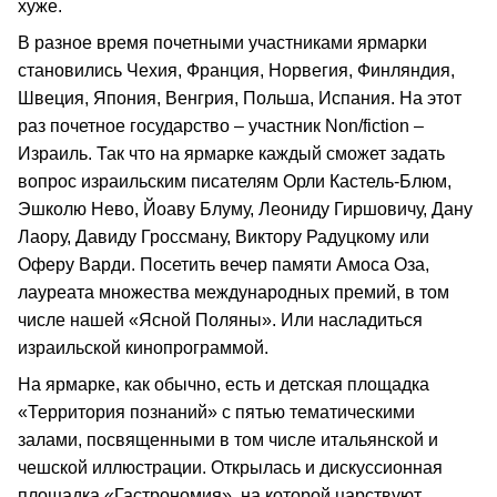
хуже.
В разное время почетными участниками ярмарки
становились Чехия, Франция, Норвегия, Финляндия,
Швеция, Япония, Венгрия, Польша, Испания. На этот
раз почетное государство – участник Non/fiction –
Израиль. Так что на ярмарке каждый сможет задать
вопрос израильским писателям Орли Кастель-Блюм,
Эшколю Нево, Йоаву Блуму, Леониду Гиршовичу, Дану
Лаору, Давиду Гроссману, Виктору Радуцкому или
Оферу Варди. Посетить вечер памяти Амоса Оза,
лауреата множества международных премий, в том
числе нашей «Ясной Поляны». Или насладиться
израильской кинопрограммой.
На ярмарке, как обычно, есть и детская площадка
«Территория познаний» с пятью тематическими
залами, посвященными в том числе итальянской и
чешской иллюстрации. Открылась и дискуссионная
площадка «Гастрономия», на которой царствуют