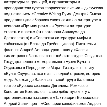
литературы за границей, а организаторы и
преподаватели курсов творческого письма – дискуссию
под названием «Creative Writing Бум». Дмитрий Быков
представит два сборника своих лекций о литературе в
лектории «Прямая речь» – «Русская литература:
страсть и власть» (от протопопа Аввакума до
Достоевского) и «Советская литература: мифы и
соблазны» (от Блока до Гребенщикова). Писатель и
филолог Андрей Аствацатуров – книгу «Хаос и
симметрия» об англосаксонской литературе. Создатель
Государственного мемориального музея Булата
Окуджавы в Переделкине Марат Гизатулин – книгу
«Булат Окуджава: вся жизнь в одной строке», историк
моды Александр Васильев – свой труд о балетном
театре «Русских сезонов» Дягилева. Режиссер
Константин Богомолов – свою дебютную книгу с
претенциозным названием «Так говорит Богомолов»,
Андрей Звягинцев – «Сценарии кинофильмов Андрея