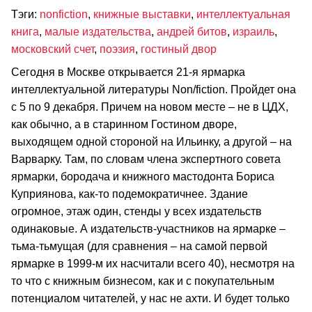
Тэги:
nonfiction
,
книжные выставки
,
интеллектуальная
книга
,
малые издательства
,
андрей битов
,
израиль
,
московский счет
,
поэзия
,
гостиный двор
Сегодня в Москве открывается 21-я ярмарка
интеллектуальной литературы Non/fiction. Пройдет она
с 5 по 9 декабря. Причем на новом месте – не в ЦДХ,
как обычно, а в старинном Гостином дворе,
выходящем одной стороной на Ильинку, а другой – на
Варварку. Там, по словам члена экспертного совета
ярмарки, бородача и книжного мастодонта Бориса
Куприянова, как-то подемократичнее. Здание
огромное, этаж один, стенды у всех издательств
одинаковые. А издательств-участников на ярмарке –
тьма-тьмущая (для сравнения – на самой первой
ярмарке в 1999-м их насчитали всего 40), несмотря на
то что с книжным бизнесом, как и с покупательным
потенциалом читателей, у нас не ахти. И будет только