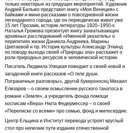
только некоторые из грядущих мероприятий. Художник
Андрей Бильжо представит книгу «Моя Венеция» с
байками и мини-рассказами о повседневной жизни
легендарного города, где он периодически живет уже
15 лет. Прозаик, историк литературы 1920–1950-х
Наталья Громова презентует книгу захватывающих
архивных расследований «Именной указатель» о
перипетиях жизни Даниила Андреева, Марины
Цветаевой и пр. Историк культуры Александр Эткинд
по поводу выхода своей «Природы зла» расскажет о
роли природных ресурсов в человеческой истории.
Писатель Людмила Улицкая поведает о своей новой и
загадочной книге рассказов «О теле души.
Пограничные разговоры», другой букероносец Михаил
Елизаров – о своем осмыслении русского танатоса в
романе «Земля», а учредитель фонда помощи
хосписам «Вера» Нюта Федермессер – о своей
«Переписке со всеми» про семью, фонд и милосердие.
Центр Ельцина и Институт перевода устроят круглый
стол про нелегкие пути издания отечественной