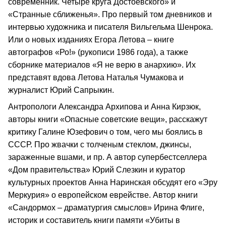
современник. Четыре круга Достоевского» и
«Странные сближенья». Про первый том дневников и
интервью художника и писателя Вильгельма Шенрока.
Или о новых изданиях Егора Летова – книге
автографов «Ро!» (рукописи 1986 года), а также
сборнике материалов «Я не верю в анархию». Их
представят вдова Летова Наталья Чумакова и
журналист Юрий Сапрыкин.
Антропологи Александра Архипова и Анна Кирзюк,
авторы книги «Опасные советские вещи», расскажут
критику Галине Юзефович о том, чего мы боялись в
СССР. Про жвачки с толченым стеклом, джинсы,
зараженные вшами, и пр. А автор супербестселлера
«Дом правительства» Юрий Слезкин и куратор
культурных проектов Анна Наринская обсудят его «Эру
Меркурия» о европейском еврействе. Автор книги
«Сандормох – драматургия смыслов» Ирина Флиге,
историк и составитель книги памяти «Убиты в