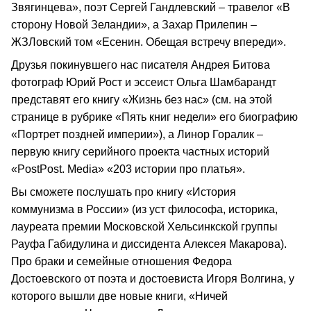
Звягинцева», поэт Сергей Гандлевский – травелог «В
сторону Новой Зеландии», а Захар Прилепин –
ЖЗЛовский том «Есенин. Обещая встречу впереди».
Друзья покинувшего нас писателя Андрея Битова
фотограф Юрий Рост и эссеист Ольга Шамбарандт
представят его книгу «Жизнь без нас» (см. на этой
странице в рубрике «Пять книг недели» его биографию
«Портрет поздней империи»), а Линор Горалик –
первую книгу серийного проекта частных историй
«PostPost. Media» «203 истории про платья».
Вы сможете послушать про книгу «История
коммунизма в России» (из уст философа, историка,
лауреата премии Московской Хельсинкской группы
Рауфа Габидулина и диссидента Алексея Макарова).
Про браки и семейные отношения Федора
Достоевского от поэта и достоевиста Игоря Волгина, у
которого вышли две новые книги, «Ничей