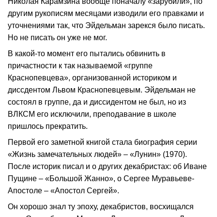
Николая Карамзина вообще поначалу «зарубили», по
другим рукописям месяцами изводили его правками и
уточнениями так, что Эйдельман зарекся было писать.
Но не писать он уже не мог.
В какой-то момент его пытались обвинить в
причастности к так называемой «группе
Краснопевцева», организованной историком и
диссдентом Львом Краснопевцевым. Эйдельман не
состоял в группе, да и диссидентом не был, но из
ВЛКСМ его исключили, преподавание в школе
пришлось прекратить.
Первой его заметной книгой стала биография серии
«Жизнь замечательных людей» – «Лунин» (1970).
После историк писал и о других декабристах: об Иване
Пущине – «Большой Жанно», о Сергее Муравьеве-
Апостоле – «Апостол Сергей».
Он хорошо знал ту эпоху, декабристов, восхищался