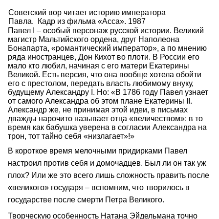
Советский вор читает историю императора
Павла. Кадр из фильма «Асса». 1987
Павел I – особый персонаж русской истории. Великий
магистр Мальтийского ордена, друг Наполеона
Бонапарта, «романтический император», а по мнению
ряда иностранцев, Дон Кихот во плоти. В России его
мало кто любил, начиная с его матери Екатерины
Великой. Есть версия, что она вообще хотела обойти
его с престолом, передать власть любимому внуку,
будущему Александру I. Но: «В 1786 году Павел узнает
от самого Александра об этом плане Екатерины II.
Александр же, не принимая этой идеи, в письмах
дважды нарочито называет отца «величеством»: в то
время как бабушка уверена в согласии Александра на
трон, тот тайно себя «низлагает»!»
В короткое время мелочными придирками Павел
настроил против себя и домочадцев. Был ли он так уж
плох? Или же это всего лишь сложность править после
«великого» государя – вспомним, что творилось в
государстве после смерти Петра Великого.
Творческую особенность Натана Эйдельмана точно