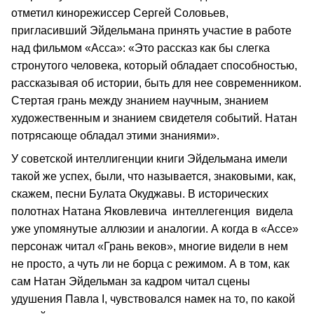
отметил кинорежиссер Сергей Соловьев,
пригласивший Эйдельмана принять участие в работе
над фильмом «Асса»: «Это рассказ как бы слегка
стронутого человека, который обладает способностью,
рассказывая об истории, быть для нее современником.
Стертая грань между знанием научным, знанием
художественным и знанием свидетеля событий. Натан
потрясающе обладал этими знаниями».
У советской интеллигенции книги Эйдельмана имели
такой же успех, были, что называется, знаковыми, как,
скажем, песни Булата Окуджавы. В исторических
полотнах Натана Яковлевича интеллегенция видела
уже упомянутые аллюзии и аналогии. А когда в «Ассе»
персонаж читал «Грань веков», многие видели в нем
не просто, а чуть ли не борца с режимом. А в том, как
сам Натан Эйдельман за кадром читал сцены
удушения Павла I, чувствовался намек на то, по какой