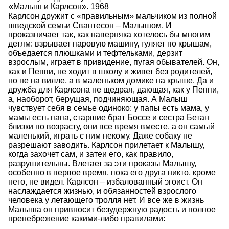
«Малыш и Карлсон». 1968
Карлсон дружит с «правильным» мальчиком из полной
шведской семьи Свантесон – Малышом. И
проказничает так, как наверняка хотелось бы многим
детям: взрывает паровую машину, гуляет по крышам,
объедается плюшками и тефтельками, дерзит
взрослым, играет в привидение, пугая обывателей. Он,
как и Пеппи, не ходит в школу и живет без родителей,
но не на вилле, а в маленьком домике на крыше. Да и
дружба для Карлсона не щедрая, дающая, как у Пеппи,
а, наоборот, берущая, подчиняющая. А Малыш
чувствует себя в семье одиноко: у папы есть мама, у
мамы есть папа, старшие брат Боссе и сестра Бетан
близки по возрасту, они все время вместе, а он самый
маленький, играть с ним некому. Даже собаку не
разрешают заводить. Карлсон прилетает к Малышу,
когда захочет сам, и затеи его, как правило,
разрушительны. Влетает за эти проказы Малышу,
особенно в первое время, пока его друга никто, кроме
него, не видел. Карлсон – избалованный эгоист. Он
наслаждается жизнью, и обязанностей взрослого
человека у летающего тролля нет. И все же в жизнь
Малыша он привносит безудержную радость и полное
пренебрежение какими-либо правилами: