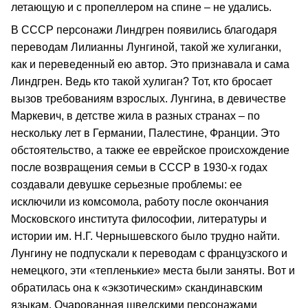
летающую и с пропеллером на спине – не удались.
В СССР персонажи Линдгрен появились благодаря
переводам Лилианны Лунгиной, такой же хулиганки,
как и переведенный ею автор. Это признавала и сама
Линдгрен. Ведь кто такой хулиган? Тот, кто бросает
вызов требованиям взрослых. Лунгина, в девичестве
Маркевич, в детстве жила в разных странах – по
нескольку лет в Германии, Палестине, Франции. Это
обстоятельство, а также ее еврейское происхождение
после возвращения семьи в СССР в 1930-х годах
создавали девушке серьезные проблемы: ее
исключили из комсомола, работу после окончания
Московского института философии, литературы и
истории им. Н.Г. Чернышевского было трудно найти.
Лунгину не подпускали к переводам с французского и
немецкого, эти «тепленькие» места были заняты. Вот и
обратилась она к «экзотическим» скандинавским
языкам. Очарованная шведскими персонажами