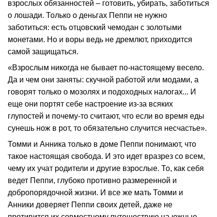
взрослых обязанностей – готовить, убирать, заботиться
о лошади. Только о деньгах Пеппи не нужно
заботиться: есть отцовский чемодан с золотыми
монетами. Но и воры ведь не дремлют, приходится
самой защищаться.
«Взрослым никогда не бывает по-настоящему весело.
Да и чем они заняты: скучной работой или модами, а
говорят только о мозолях и подоходных налогах... И
еще они портят себе настроение из-за всяких
глупостей и почему-то считают, что если во время еды
сунешь нож в рот, то обязательно случится несчастье».
Томми и Анника только в доме Пеппи понимают, что
такое настоящая свобода. И это идет вразрез со всем,
чему их учат родители и другие взрослые. То, как себя
ведет Пеппи, глубоко противно размеренной и
добропорядочной жизни. И все же мать Томми и
Анники доверяет Пеппи своих детей, даже не
противится их совместному путешествию на южные