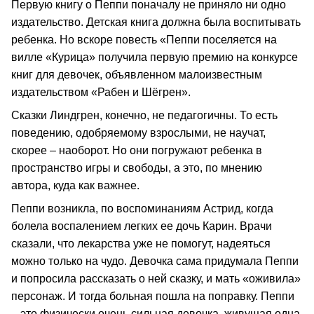
Первую книгу о Пеппи поначалу не приняло ни одно
издательство. Детская книга должна была воспитывать
ребенка. Но вскоре повесть «Пеппи поселяется на
вилле «Курица» получила первую премию на конкурсе
книг для девочек, объявленном малоизвестным
издательством «Рабен и Шёгрен».
Сказки Линдгрен, конечно, не педагогичны. То есть
поведению, одобряемому взрослыми, не научат,
скорее – наоборот. Но они погружают ребенка в
пространство игры и свободы, а это, по мнению
автора, куда как важнее.
Пеппи возникла, по воспоминаниям Астрид, когда
болела воспалением легких ее дочь Карин. Врачи
сказали, что лекарства уже не помогут, надеяться
можно только на чудо. Девочка сама придумала Пеппи
и попросила рассказать о ней сказку, и мать «оживила»
персонаж. И тогда больная пошла на поправку. Пеппи
– это физически очень сильная девочка, живущая одна,