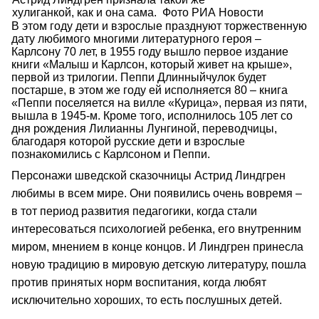
хулиганкой, как и она сама. Фото РИА Новости
В этом году дети и взрослые празднуют торжественную
дату любимого многими литературного героя –
Карлсону 70 лет, в 1955 году вышло первое издание
книги «Малыш и Карлсон, который живет на крыше»,
первой из трилогии. Пеппи Длинныйчулок будет
постарше, в этом же году ей исполняется 80 – книга
«Пеппи поселяется на вилле «Курица», первая из пяти,
вышла в 1945-м. Кроме того, исполнилось 105 лет со
дня рождения Лилианны Лунгиной, переводчицы,
благодаря которой русские дети и взрослые
познакомились с Карлсоном и Пеппи.
Персонажи шведской сказочницы Астрид Линдгрен
любимы в всем мире. Они появились очень вовремя –
в тот период развития педагогики, когда стали
интересоваться психологией ребенка, его внутренним
миром, мнением в конце концов. И Линдгрен принесла
новую традицию в мировую детскую литературу, пошла
против принятых норм воспитания, когда любят
исключительно хороших, то есть послушных детей.