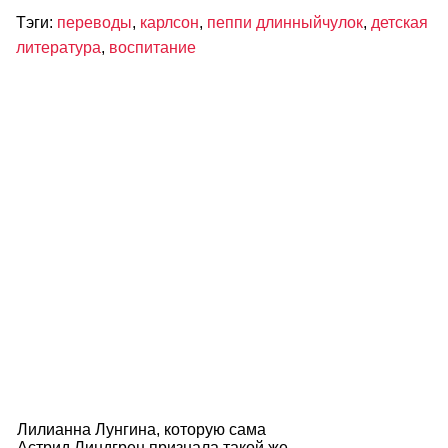
Тэги:
переводы
,
карлсон
,
пеппи длинныйчулок
,
детская
литература
,
воспитание
Лилианна Лунгина, которую сама
Астрид Линдгрен признала такой же