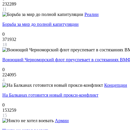
232289
11
Реалии
Борьба за мир до полной капитуляции
0
371932
18
Воюющий Черноморский флот преуспевает в состязаниях ВМФ
0
224095
4
Концепции
На Балканах готовится новый прокси-конфликт
0
153259
15
Армии