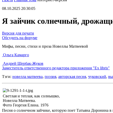
08.10.2025 20:30:05
Я зайчик солнечный, дрожащ
Версия для печати
Обсудить на форуме
Мифы, песни, стихи и проза Новеллы Матвеевой
Ольга Камарго
Андрей Щербак-Жуков
Заместитель ответственного редактора приложения "Ex libris"
Тэги:
новелла матвеева
,
поэзия
,
авторская песня
,
чуковский
,
вы
Светлая и теплая, как солнышко,
Новелла Матвеева.
Фото Георгия Елина. 1976
Песня о солнечном зайчике, которую поет Татьяна Доронина в