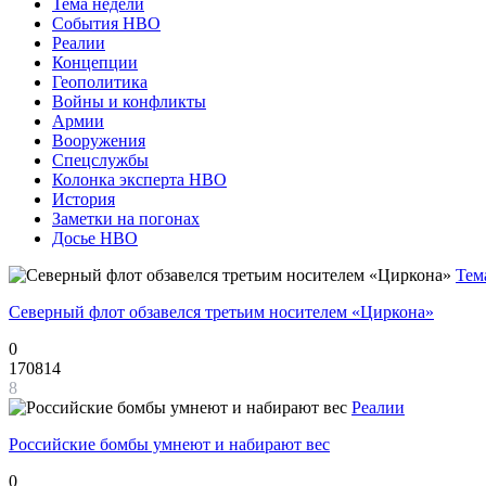
Тема недели
События НВО
Реалии
Концепции
Геополитика
Войны и конфликты
Армии
Вооружения
Спецслужбы
Колонка эксперта НВО
История
Заметки на погонах
Досье НВО
Тем
Северный флот обзавелся третьим носителем «Циркона»
0
170814
8
Реалии
Российские бомбы умнеют и набирают вес
0