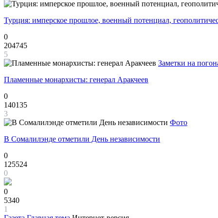
Турция: имперское прошлое, военный потенциал, геополитиче
0
204745
5
Заметки на погон
Пламенные монархисты: генерал Аракчеев
0
140135
3
Фото
В Сомалилэнде отметили День независимости
0
125524
0
0
5340
1
Газета
Главная тема
Интернет-версия