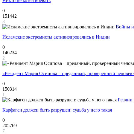
Никто не хотел воевать
0
151442
3
Войны и
Исламские экстремисты активизировались в Индии
0
146234
2
«Резидент Мария Осипова – преданный, проверенный человек
0
150314
1
Реалии
Карфаген должен быть разрушен: судьба у него такая
0
205769
7