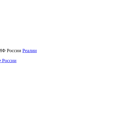
Реалии
 России