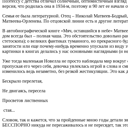
Поэтессу с детства отличал солнечный, оптимистичный взгляд 
версия, что родилась она в 1934-м, поэтому и 90 лет ее начали
Семья ее была литературной. Отец – Николай Матвеев-Бодрый, 
Матвеева-Орленева. По отцовской линии есть и другие литера
В автобиографической книге «Мяч, оставшийся в небе» Матвеев
дом всегда был – полная чаша. Это обстоятельство довольно 
стетоскопа); о великих фантиках туманного, но прекрасного бу
занятости или еще почему-нибудь временно упускали из виду эт
картинки в книгах делались у нас основными наглядными (и н
Уже тогда маленькая Новелла не просто наблюдала мир вокруг 
пропуская его через себя, девочка увлеклась игрой в слова и 
изменилось ведь незаметно, без резкой жестикуляции. Это как 
Бескрыло перелетая,
Не двигаясь, пересела
Просветов лиственных
стая...
Словом, так и кажется, что за пройденные мною годы детали
БЕССПОРНО никуда не пересаживалось и не пересядет, так это 