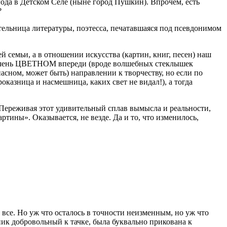
года в Детском Селе (ныне город Пушкин). Впрочем, есть
?
тельница литературы, поэтесса, печатавшаяся под псевдонимом
 семьи, а в отношении искусства (картин, книг, песен) наш
то очень ЦВЕТНОМ впереди (вроде волшебных стеклышек
асном, может быть) направлении к творчеству, но если по
оказница и насмешница, каких свет не видал!), а тогда
. Переживая этот удивительный сплав вымысла и реальности,
тины». Оказывается, не везде. Да и то, что изменилось,
се. Но уж что осталось в точности неизменным, но уж что
ник добровольный к тачке, была буквально прикована к