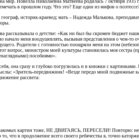
на мир. Новелла Николаевна Матвеева родилась 7 октября 1935 
 отмечать в прошлом году. Что это? Еще один из мифов о поэтессе
географ, историк-краевед; мать – Надежда Малькова, преподава
торы.
а рассказывала о детстве: «Как ни был бы скромен бюджет нашей
рано начало меня воодушевлять, вызывая представления о чем-
дущего. Родители с готовностью поощряли меня на этом (небезоп
от вопрос, министром моей культуры становилась моя сестра (пр
енаглядными) пособиями».
себя, она сразу и глубоко погрузилась и в книжки с картинками
смыслы: «Зритель-передвижник! «Везде передо мной подвижные кар
движение рассвета:
 знакомых картин тоже, НЕ ДВИГАЯСЬ, ПЕРЕСЕЛИ! Повторю: не в
то, что в продолжение всего своего ребячества я, точно каторж