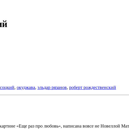
ий
соцкий
,
окуджава
,
эльдар рязанов
,
роберт рождественский
 картине «Еще раз про любовь», написана вовсе не Новеллой Ма