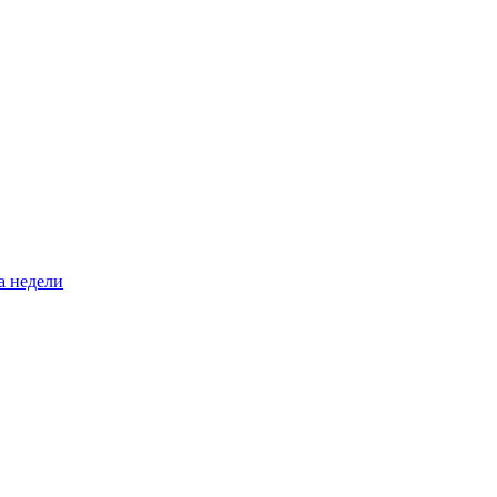
а недели