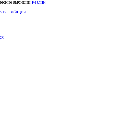
Реалии
ские амбиции
ах