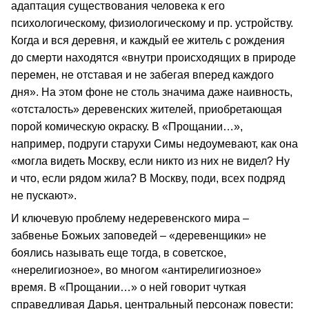
адаптация существования человека к его
психологическому, физиологическому и пр. устройству.
Когда и вся деревня, и каждый ее житель с рождения
до смерти находятся «внутри происходящих в природе
перемен, не отставая и не забегая вперед каждого
дня». На этом фоне не столь значима даже наивность,
«отсталость» деревенских жителей, приобретающая
порой комическую окраску. В «Прощании…»,
например, подруги старухи Симы недоумевают, как она
«могла видеть Москву, если никто из них не видел? Ну
и что, если рядом жила? В Москву, поди, всех подряд
не пускают».
И ключевую проблему недеревенского мира –
забвенье Божьих заповедей – «деревенщики» не
боялись называть еще тогда, в советское,
«нерелигиозное», во многом «антирелигиозное»
время. В «Прощании…» о ней говорит чуткая
справедливая Дарья, центральный персонаж повести: