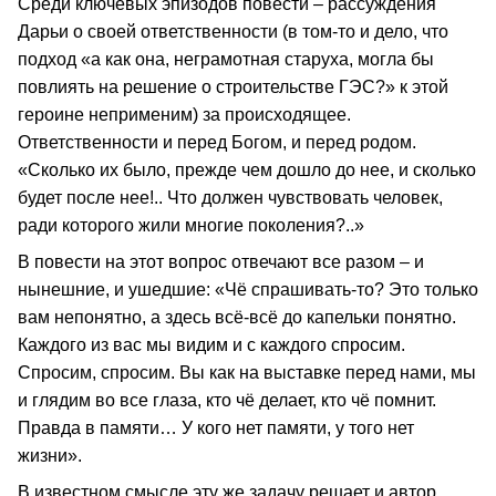
Среди ключевых эпизодов повести – рассуждения
Дарьи о своей ответственности (в том-то и дело, что
подход «а как она, неграмотная старуха, могла бы
повлиять на решение о строительстве ГЭС?» к этой
героине неприменим) за происходящее.
Ответственности и перед Богом, и перед родом.
«Сколько их было, прежде чем дошло до нее, и сколько
будет после нее!.. Что должен чувствовать человек,
ради которого жили многие поколения?..»
В повести на этот вопрос отвечают все разом – и
нынешние, и ушедшие: «Чё спрашивать-то? Это только
вам непонятно, а здесь всё-всё до капельки понятно.
Каждого из вас мы видим и с каждого спросим.
Спросим, спросим. Вы как на выставке перед нами, мы
и глядим во все глаза, кто чё делает, кто чё помнит.
Правда в памяти… У кого нет памяти, у того нет
жизни».
В известном смысле эту же задачу решает и автор