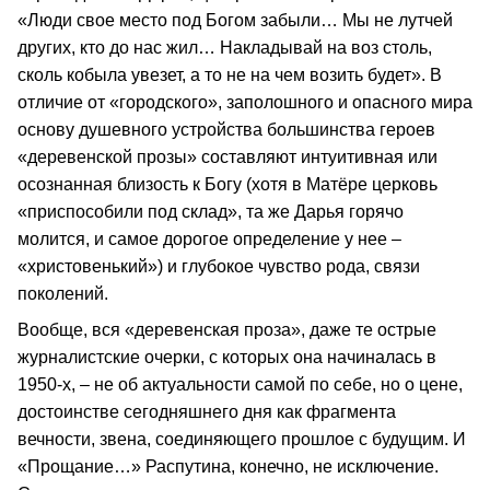
«Люди свое место под Богом забыли… Мы не лутчей
других, кто до нас жил… Накладывай на воз столь,
сколь кобыла увезет, а то не на чем возить будет». В
отличие от «городского», заполошного и опасного мира
основу душевного устройства большинства героев
«деревенской прозы» составляют интуитивная или
осознанная близость к Богу (хотя в Матёре церковь
«приспособили под склад», та же Дарья горячо
молится, и самое дорогое определение у нее –
«христовенький») и глубокое чувство рода, связи
поколений.
Вообще, вся «деревенская проза», даже те острые
журналистские очерки, с которых она начиналась в
1950-х, – не об актуальности самой по себе, но о цене,
достоинстве сегодняшнего дня как фрагмента
вечности, звена, соединяющего прошлое с будущим. И
«Прощание…» Распутина, конечно, не исключение.