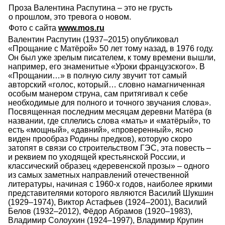
Проза Валентина Распутина – это не грусть
о прошлом, это тревога о новом.
Фото с сайта
www.mos.ru
Валентин Распутин (1937–2015) опубликовал
«Прощание с Матёрой» 50 лет тому назад, в 1976 году.
Он был уже зрелым писателем, к тому времени вышли,
например, его знаменитые «Уроки французского». В
«Прощании…» в полную силу звучит тот самый
авторский «голос, который… словно намагниченная
особым манером струна, сам притягивал к себе
необходимые для полного и точного звучания слова».
Посвященная последним месяцам деревни Матёра (в
названии, где сплелись слова «мать» и «матёрый», то
есть «мощный», «давний», «проверенный», ясно
виден прообраз Родины предков), которую скоро
затопят в связи со строительством ГЭС, эта повесть –
и реквием по уходящей крестьянской России, и
классический образец «деревенской прозы» – одного
из самых заметных направлений отечественной
литературы, начиная с 1960-х годов, наиболее яркими
представителями которого являются Василий Шукшин
(1929–1974), Виктор Астафьев (1924–2001), Василий
Белов (1932–2012), Фёдор Абрамов (1920–1983),
Владимир Солоухин (1924–1997), Владимир Крупин