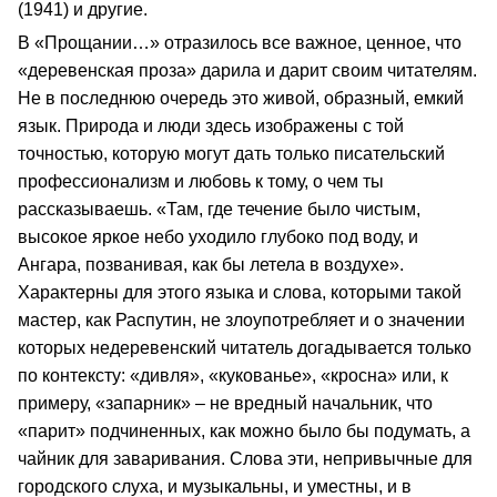
(1941) и другие.
В «Прощании…» отразилось все важное, ценное, что
«деревенская проза» дарила и дарит своим читателям.
Не в последнюю очередь это живой, образный, емкий
язык. Природа и люди здесь изображены с той
точностью, которую могут дать только писательский
профессионализм и любовь к тому, о чем ты
рассказываешь. «Там, где течение было чистым,
высокое яркое небо уходило глубоко под воду, и
Ангара, позванивая, как бы летела в воздухе».
Характерны для этого языка и слова, которыми такой
мастер, как Распутин, не злоупотребляет и о значении
которых недеревенский читатель догадывается только
по контексту: «дивля», «кукованье», «кросна» или, к
примеру, «запарник» – не вредный начальник, что
«парит» подчиненных, как можно было бы подумать, а
чайник для заваривания. Слова эти, непривычные для
городского слуха, и музыкальны, и уместны, и в