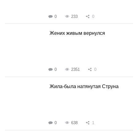
0
233
0
Жених живым вернулся
0
2351
0
Жила-была натянутая Струна
0
638
1