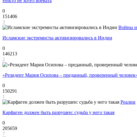
Никто не хотел воевать
0
151406
3
Войны и
Исламские экстремисты активизировались в Индии
0
146213
2
«Резидент Мария Осипова – преданный, проверенный человек
0
150291
1
Реалии
Карфаген должен быть разрушен: судьба у него такая
0
205659
7