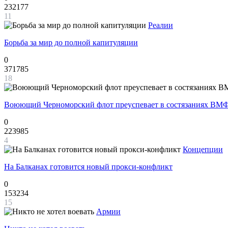
232177
11
Реалии
Борьба за мир до полной капитуляции
0
371785
18
Воюющий Черноморский флот преуспевает в состязаниях ВМФ
0
223985
4
Концепции
На Балканах готовится новый прокси-конфликт
0
153234
15
Армии