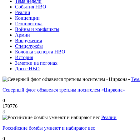
Тема недели
События НВО
Реалии
Концепции
Геополитика
Войны и конфликты
Армии
Вооружения
Спецслужбы
Колонка эксперта НВО
История
Заметки на погонах
Досье НВО
Тем
Северный флот обзавелся третьим носителем «Циркона»
0
170776
8
Реалии
Российские бомбы умнеют и набирают вес
0