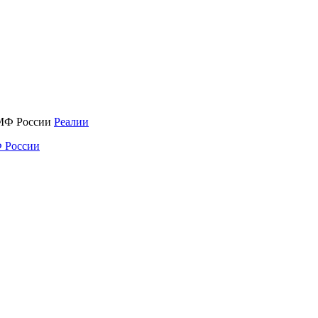
Реалии
 России