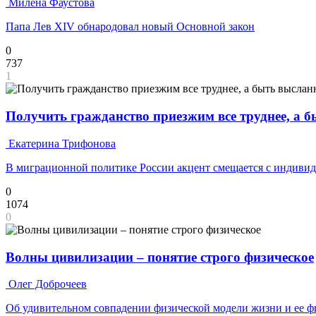
Милена Фаустова
Папа Лев XIV обнародовал новый Основной закон
0
737
1
Получить гражданство приезжим все труднее, а 
Екатерина Трифонова
В миграционной политике России акцент смещается с индивид
0
1074
0
Волны цивилизации – понятие строго физическое
Олег Доброчеев
Об удивительном совпадении физической модели жизни и ее ф