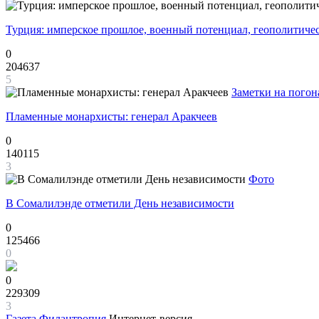
Турция: имперское прошлое, военный потенциал, геополитиче
0
204637
5
Заметки на погон
Пламенные монархисты: генерал Аракчеев
0
140115
3
Фото
В Сомалилэнде отметили День независимости
0
125466
0
0
229309
3
Газета
Филантропия
Интернет-версия