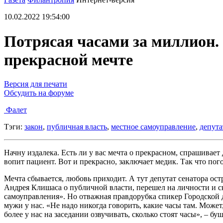
10.02.2022 19:54:00
Потрясая часами за миллион. 
прекрасной мечте
Версия для печати
Обсудить на форуме
Фалет
Тэги:
закон
,
публичная власть
,
местное самоуправление
,
депут
Начну издалека. Есть ли у вас мечта о прекрасном, спрашивает 
вопит пациент. Вот и прекрасно, заключает медик. Так что по
Мечта сбывается, любовь приходит. А тут депутат сенатора ос
Андрея Клишаса о публичной власти, перешел на личности и ска
самоуправления». Но отважная правдорубка спикер Городской д
мужи у нас. «Не надо никогда говорить, какие часы там. Может,
более у нас на заседании озвучивать, сколько стоят часы», – бу