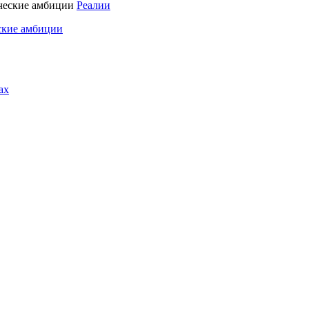
Реалии
ские амбиции
ах