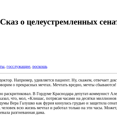
Сказ о целеустремленных сена
аты
,
госслужащие
,
роскошь
доктор. Например, удивляется пациент. Ну, скажем, отвечает док
говорим о прекрасных мечтах. Мечтать вредно, мечты сбываются!
тро раскритиковал. В Гордуме Краснодара депутат-коммунист Ал
зал, что, мол, «Клишас, потрясая часами на десятки миллионов 
умы Вера Галушко как фурия кинулась грудью и защитила сенато
 человек всю жизнь мечтал и работал только на эти часы. Может,
шевала разгневанная дама.