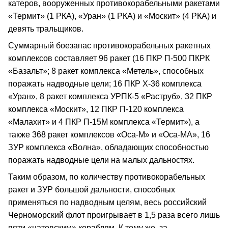
катеров, вооруженных противокорабельными ракетами
«Термит» (1 РКА), «Уран» (1 РКА) и «Москит» (4 РКА) и
девять тральщиков.
Суммарный боезапас противокорабельных ракетных
комплексов составляет 96 ракет (16 ПКР П-500 ПКРК
«Базальт»; 8 ракет комплекса «Метель», способных
поражать надводные цели; 16 ПКР Х-36 комплекса
«Уран», 8 ракет комплекса УРПК-5 «Раструб», 32 ПКР
комплекса «Москит», 12 ПКР П-120 комплекса
«Малахит» и 4 ПКР П-15М комплекса «Термит»), а
также 368 ракет комплексов «Оса-М» и «Оса-МА», 16
ЗУР комплекса «Волна», обладающих способностью
поражать надводные цели на малых дальностях.
Таким образом, по количеству противокорабельных
ракет и ЗУР большой дальности, способных
применяться по надводным целям, весь российский
Черноморский флот проигрывает в 1,5 раза всего лишь
пяти «натовским» кораблям. К тому же, за