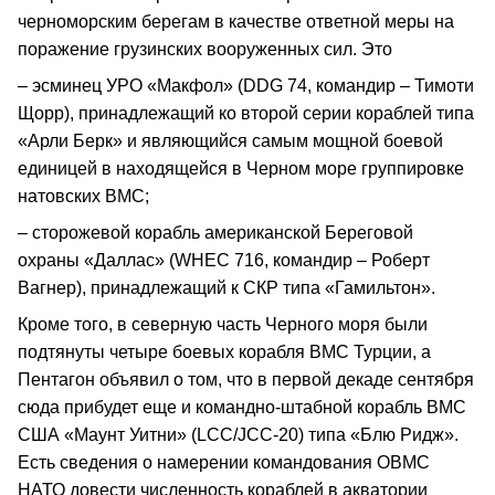
черноморским берегам в качестве ответной меры на
поражение грузинских вооруженных сил. Это
– эсминец УРО «Макфол» (DDG 74, командир – Тимоти
Щорр), принадлежащий ко второй серии кораблей типа
«Арли Берк» и являющийся самым мощной боевой
единицей в находящейся в Черном море группировке
натовских ВМС;
– сторожевой корабль американской Береговой
охраны «Даллас» (WHEC 716, командир – Роберт
Вагнер), принадлежащий к СКР типа «Гамильтон».
Кроме того, в северную часть Черного моря были
подтянуты четыре боевых корабля ВМС Турции, а
Пентагон объявил о том, что в первой декаде сентября
сюда прибудет еще и командно-штабной корабль ВМС
США «Маунт Уитни» (LCC/JCC-20) типа «Блю Ридж».
Есть сведения о намерении командования ОВМС
НАТО довести численность кораблей в акватории