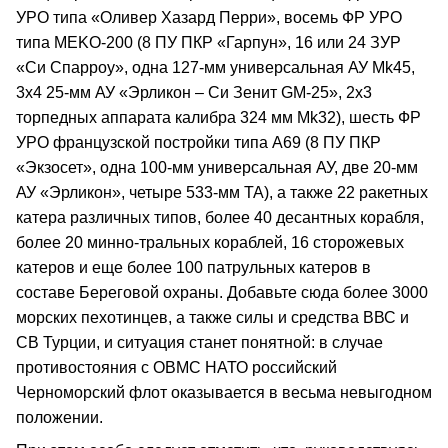
УРО типа «Оливер Хазард Перри», восемь ФР УРО
типа MEKO-200 (8 ПУ ПКР «Гарпун», 16 или 24 ЗУР
«Си Спарроу», одна 127-мм универсальная АУ Mk45,
3х4 25-мм АУ «Эрликон – Си Зенит GM-25», 2х3
торпедных аппарата калибра 324 мм Mk32), шесть ФР
УРО французской постройки типа А69 (8 ПУ ПКР
«Экзосет», одна 100-мм универсальная АУ, две 20-мм
АУ «Эрликон», четыре 533-мм ТА), а также 22 ракетных
катера различных типов, более 40 десантных корабля,
более 20 минно-тральных кораблей, 16 сторожевых
катеров и еще более 100 патрульных катеров в
составе Береговой охраны. Добавьте сюда более 3000
морских пехотинцев, а также силы и средства ВВС и
СВ Турции, и ситуация станет понятной: в случае
противостояния с ОВМС НАТО российский
Черноморский флот оказывается в весьма невыгодном
положении.