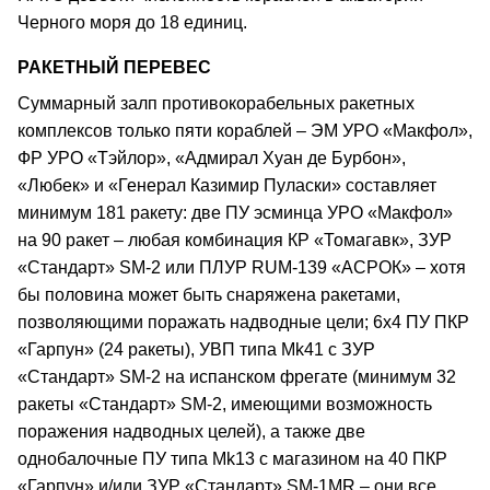
Черного моря до 18 единиц.
РАКЕТНЫЙ ПЕРЕВЕС
Суммарный залп противокорабельных ракетных
комплексов только пяти кораблей – ЭМ УРО «Макфол»,
ФР УРО «Тэйлор», «Адмирал Хуан де Бурбон»,
«Любек» и «Генерал Казимир Пуласки» составляет
минимум 181 ракету: две ПУ эсминца УРО «Макфол»
на 90 ракет – любая комбинация КР «Томагавк», ЗУР
«Стандарт» SM-2 или ПЛУР RUM-139 «АСРОК» – хотя
бы половина может быть снаряжена ракетами,
позволяющими поражать надводные цели; 6х4 ПУ ПКР
«Гарпун» (24 ракеты), УВП типа Mk41 с ЗУР
«Стандарт» SM-2 на испанском фрегате (минимум 32
ракеты «Стандарт» SM-2, имеющими возможность
поражения надводных целей), а также две
однобалочные ПУ типа Mk13 с магазином на 40 ПКР
«Гарпун» и/или ЗУР «Стандарт» SM-1MR – они все