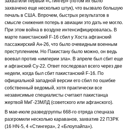
захватили первый «Стингер» (потом их было
захвачено еще несколько штук), что вызвало большую
печаль в США. Впрочем, быстрых результатов в
смысле снижения потерь в авиации это дать не могло.
При этом война в воздухе интенсифицировалась. В
марте пакистанский F-16 сбил у Хоста афганский
пассажирский Ан-26, что было очевидным военным
преступлением. Но Пакистану было можно, он ведь
воевал против «империи зла». В апреле был сбит еще
и афганский Су-22. Ответ последовал всего через две
недели, когда был сбит пакистанский F-16. По
официальной западной версии его сбил по ошибке
собственный ведомый, хотя практически все
независимые специалисты считают пакистанца
жертвой МиГ-23МЛД (советского или афганского).
В мае-июле разведгруппы 668-го отряда спецназа
разгромили несколько караванов, захватив 22 ПЗРК
(16 HN-5, 4 «Стингера», 2 «Блоупайпа»).