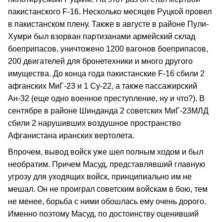
пакистанского F-16. Несколько месяцев Руцкой провел
в пакистанском плену. Также в августе в районе Пули-
Хумри был взорван партизанами армейский склад
боеприпасов, уничтожено 1200 вагонов боеприпасов,
200 двигателей для бронетехники и много другого
имущества. До конца года пакистанские F-16 сбили 2
афганских МиГ-23 и 1 Су-22, а также пассажирский
Ан-32 (еще одно военное преступление, ну и что?). В
сентябре в районе Шинданда 2 советских МиГ-23МЛД
сбили 2 нарушивших воздушное пространство
Афганистана иранских вертолета.
Впрочем, вывод войск уже шел полным ходом и был
необратим. Причем Масуд, представлявший главную
угрозу для уходящих войск, принципиально им не
мешал. Он не проиграл советским войскам в бою, тем
не менее, борьба с ними обошлась ему очень дорого.
Именно поэтому Масуд, по достоинству оценивший