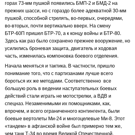
горах 73-мм пушкой появились БМП-2 и БМД-2 на
прежних шасси, но с гораздо более адекватной 30-мм
пушкой, способной стрелять, во-первых, очередями,
во-вторых, почти вертикально вверх. На смену
БТР-60П пришел БТР-70, а к концу войны и БТР-80.
Здесь как раз было сохранено прежнее вооружение, но
усилились броневая защита, двигатель и ходовая
часть, изменилась компоновка боевого отделения.
Начала меняться и тактика. В частности, пришло
понимание того, что с партизанами лучше всего
бороться их же методами. Соответственно все
большую роль в ведении наступательных боевых
действий стали играть не мотострелки, а ВДВ и
спецназ. Незаменимыми их помощниками, как,
впрочем, и всего ограниченного контингента, были
боевые вертолеты Ми-24 и многоцелевые Ми-8. Этот
«тандем» в афганской войне был примерно тем же,
чем танк Т-34 во время Великой Отечественной.