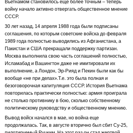
Вьетнамом становилось еще более точным – теперь
войну начало активно отвергать общественное мнение
СССР.
30 лет назад, 14 апреля 1988 года были подписаны
соглашения, по которым советские войска до февраля
1989 года полностью выводились из Афганистана, а
Пакистан и США прекращали поддержку партизан.
Москва выполнила свою часть соглашений полностью,
Исламабад и Вашингтон даже не имитировали их
выполнение, а Лондон, Эр-Рияд и Пекин были как бы
вообще «не при делах».Т.е. это была полная и
безоговорочная капитуляция СССР. История Вьетнама
повторилась практически полностью: армия проиграла
не столько противнику в бою, сколько собственному
политическому руководству и общественному мнению.
Вывод войск начался в мае, но война еще
продолжалась. Так, в августе вторично был сбит Су-25,
пилотируемый Руцким. На этот раз он стал жертвой