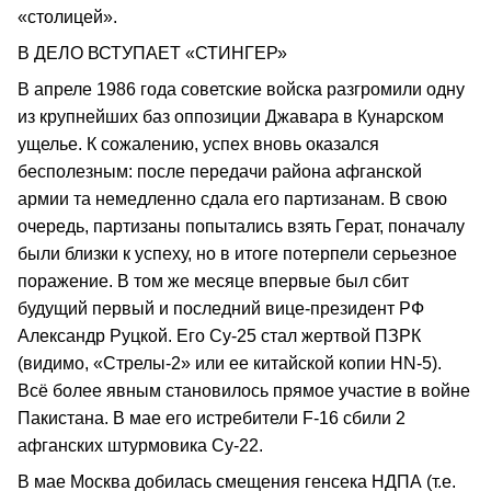
«столицей».
В ДЕЛО ВСТУПАЕТ «СТИНГЕР»
В апреле 1986 года советские войска разгромили одну
из крупнейших баз оппозиции Джавара в Кунарском
ущелье. К сожалению, успех вновь оказался
бесполезным: после передачи района афганской
армии та немедленно сдала его партизанам. В свою
очередь, партизаны попытались взять Герат, поначалу
были близки к успеху, но в итоге потерпели серьезное
поражение. В том же месяце впервые был сбит
будущий первый и последний вице-президент РФ
Александр Руцкой. Его Су-25 стал жертвой ПЗРК
(видимо, «Стрелы-2» или ее китайской копии HN-5).
Всё более явным становилось прямое участие в войне
Пакистана. В мае его истребители F-16 сбили 2
афганских штурмовика Су-22.
В мае Москва добилась смещения генсека НДПА (т.е.