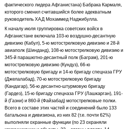
фактического лидера Афганистана) Бабрака Кармаля,
которого сменил считавшийся более адекватным
руководитель ХАД Мохаммед Наджибулла.
К началу июля группировка советских войск в
Афганистане включала 103-ю воздушно-десантную
дивизию (Кабул), 5-ю мотострелковую дивизию и 28-й
авиаполк (Шинданд), 108-ю мотострелковую дивизию и
345-й парашютно-десантный полк (Баграм), 201-ю
мотострелковую дивизию (Кундуз), 66-ю
мотострелковую бригаду и 14-ю бригаду спецназа ГРУ
(Джелалабад), 70-ю мотострелковую бригаду
(Кандагар), 56-ю десантно-штурмовую бригаду
(Гардез), 15-ю бригаду спецназа ГРУ (Лашкарган), 191-
й (Газни) и 860-й (Файзабад) мотострелковые полки.
Всего в составе этих частей и соединений было 133
батальона и дивизиона, из них 82 (т.е. почти 62%)
выполняли охранные функции (по 23 охраняли