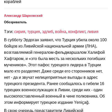
кораблей
Александр Шарковский
Обозреватель
Тэги:
сирия
,
турция
,
эдлиб
,
война
,
конфликт
,
ливия
В субботу Эрдоган заявил, что Турция убила около 100
бойцов из Ливийской национальной армии (ЛНА),
возглавляемой генералом-фельдмаршалом Халифой
Хафтаром, и «это была месть за нескольких погибших
мучеников». Этот пафос турецкого лидера в Турции
мало кто разделяет. Даже среди его сторонников нет,
нет - да и звучат нелицеприятные выпады в адрес
турецкого президента. Ранее сообщалось о гибели 16
турецких военнослужащих в Ливии, среди них - один
высокопоставленный военный в чине полковника. Об
этом информирует турецкое издание Yeniçağ.
В свою очередь представители Ливийской