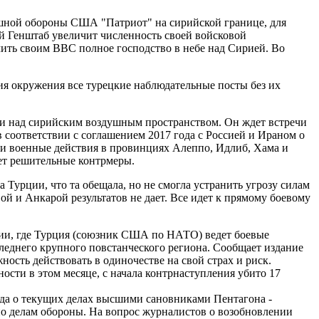
ушной обороны США "Патриот" на сирийской границе, для
й Генштаб увеличит численность своей войсковой
чить своим ВВС полное господство в небе над Сирией. Во
ния окружения все турецкие наблюдательные посты без их
ссии над сирийским воздушным пространством. Он ждет встречи
соответствии с соглашением 2017 года с Россией и Ираном о
ои военные действия в провинциях Алеппо, Идлиб, Хама и
ает решительные контрмеры.
Турции, что та обещала, но не смогла устранить угрозу силам
и Анкарой результатов не дает. Все идет к прямому боевому
рии, где Турция (союзник США по НАТО) ведет боевые
еднего крупного повстанческого региона. Сообщает издание
ность действовать в одиночестве на свой страх и риск.
ости в этом месяце, с начала контрнаступления убито 17
да о текущих делах высшими сановниками Пентагона -
 делам обороны. На вопрос журналистов о возобновлении