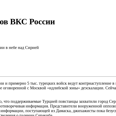
зов ВКС России
ции в небе над Сирией
ии и примерно 5 тыс. турецких войск ведут контрнаступление в
ее оговоренной с Москвой «идлибской зоны» деэскалации. Сейча
о, что поддерживаемые Турцией повстанцы захватили город Сера
противоречивая информация. Представители вооруженной оппозиц
 По информации, поступающей из Дамаска, джихажисты пока без
сведения о падении Серакиба.