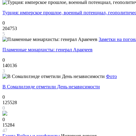
Турция: имперское прошлое, военный потенциал, геополитиче
0
204753
5
Заметки на погон
Пламенные монархисты: генерал Аракчеев
0
140136
3
Фото
В Сомалилэнде отметили День независимости
0
125528
0
0
15284
47
Газета
Войны и конфликты
Интернет-версия