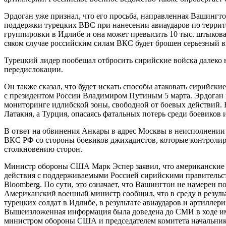
Эрдоган уже признал, что его просьба, направленная Вашинг
поддержки турецких ВВС при нанесении авиаударов по террито
группировки в Идлибе и она может превысить 10 тыс. штыкова
сяком случае российским силам ВКС будет брошен серьезный в
Турецкий лидер пообещал отбросить сирийские войска далеко н
передислокации.
Он также сказал, что будет искать способы атаковать сирийск
с президентом России Владимиром Путиным 5 марта. Эрдоган п
мониторинге идлибской зоны, свободной от боевых действий. 
Латакия, а Турция, опасаясь фатальных потерь среди боевико
В ответ на обвинения Анкары в адрес Москвы в неисполнении д
ВКС РФ со стороны боевиков джихадистов, которые контролир
столкновению сторон.
Министр обороны США Марк Эспер заявил, что американские в
действия с поддерживаемыми Россией сирийскими правительст
Bloomberg. По сути, это означает, что Вашингтон не намерен по
Американский военный министр сообщил, что в среду в результ
турецких солдат в Идлибе, в результате авиаударов и артиллер
Вышеизложенная информация была доведена до СМИ в ходе им
министром обороны США и председателем комитета начальник