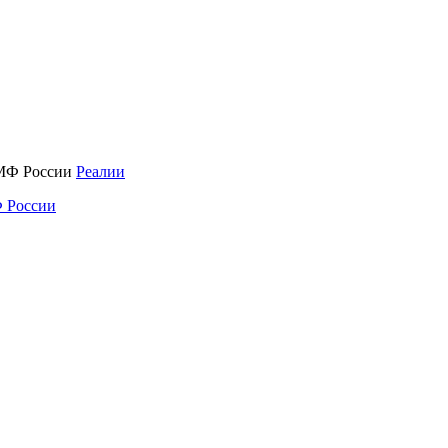
Реалии
 России