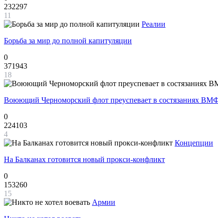
232297
11
Реалии
Борьба за мир до полной капитуляции
0
371943
18
Воюющий Черноморский флот преуспевает в состязаниях ВМФ
0
224103
4
Концепции
На Балканах готовится новый прокси-конфликт
0
153260
15
Армии