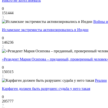
Никто не хотел воевать
0
151444
3
Войны и
Исламские экстремисты активизировались в Индии
0
146236
2
«Резидент Мария Осипова – преданный, проверенный человек
0
150315
1
Реалии
Карфаген должен быть разрушен: судьба у него такая
0
205777
7