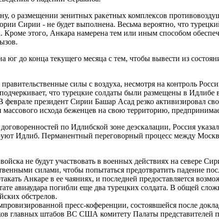
тону, о размещении зенитных ракетных комплексов противовозд
рии Сирии - не будет выполнена. Весьма вероятно, что турецки
. Кроме этого, Анкара намерена тем или иным способом обеспе
ызов.
а юг до конца текущего месяца с тем, чтобы вывести из состоя
ие правительственные силы с воздуха, несмотря на контроль Ро
одчеркивает, что турецкие солдаты были размещены в Идлибе в 
В феврале президент Сирии Башар Асад резко активизировал св
в и массового исхода беженцев на свою территорию, предприним
оговоренностей по Идлибской зоне деэскалации, Россия указала 
уют Идлиб. Перманентный переговорный процесс между Москвой 
ойска не будут участвовать в военных действиях на севере Си
венными силами, чтобы попытаться предотвратить падение посл
такать Анкаре в ее чаяниях, и последней предоставляется возмож
ате авиаудара погибли еще два турецких солдата. В общей сложн
ийских обстрелов.
провизированной пресс-коференции, состоявшейся после докла
ов главных штабов ВС США комитету Палаты представителей по