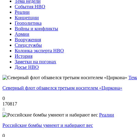
Тема недели
События НВО
Реалии
Концепции
Геополитика
Войны и конфликты
Армии
Вооружения
Спецслужбы
Колонка эксперта НВО
История
Заметки на погонах
Досье НВО
Тем
Северный флот обзавелся третьим носителем «Циркона»
0
170817
8
Реалии
Российские бомбы умнеют и набирают вес
0