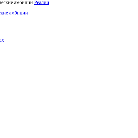
Реалии
ские амбиции
ах