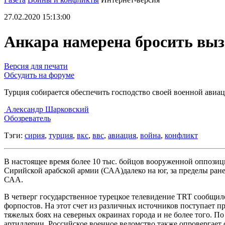
27.02.2020 15:13:00
Анкара намерена бросить вы
Версия для печати
Обсудить на форуме
Турция собирается обеспечить господство своей военной авиа
Александр Шарковский
Обозреватель
Тэги:
сирия
,
турция
,
вкс
,
ввс
,
авиация
,
война
,
конфликт
В настоящее время более 10 тыс. бойцов вооруженной оппозиц
Сирийской арабской армии (САА)далеко на юг, за пределы ран
САА.
В четверг государственное турецкое телевидение TRT сообщил
форпостов. На этот счет из различных источников поступает 
тяжелых боях на северных окраинах города и не более того.
артиллерии. Российское военное ведомство также опровергает 