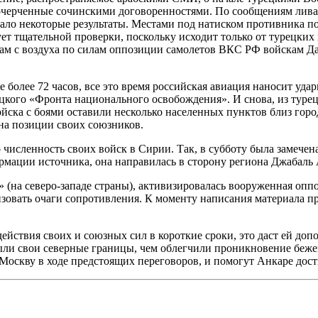
 очерченные сочинскими договоренностями. По сообщениям лива
дало некоторые результаты. Местами под натиском противника 
т тщательной проверки, поскольку исходит только от турецких 
ам с воздуха по силам оппозиции самолетов ВКС РФ войскам Да
более 72 часов, все это время российская авиация наносит уда
кого «Фронта национального освобождения». И снова, из турец
йска с боями оставили несколько населенных пунктов близ гор
на позиции своих союзников.
 численность своих войск в Сирии. Так, в субботу была замече
рмации источника, она направилась в сторону региона Джабаль
 (на северо-западе страны), активизировалась вооруженная опп
изовать очаги сопротивления. К моменту написания материала 
ействия своих и союзных сил в короткие сроки, это даст ей до
ыли свои северные границы, чем облегчили проникновение беже
 Москву в ходе предстоящих переговоров, и помогут Анкаре дост