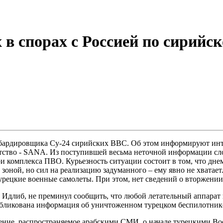
 в спорах с Россией по сирийск
бардировщика Су-24 сирийских ВВС. Об этом информируют инте
тство - SANA. Из поступившей весьма неточной информации сл
 комплекса ПВО. Курьезность ситуации состоит в том, что дне
оной, но сил на реализацию задуманного – ему явно не хватает.
турецкие военные самолеты. При этом, нет сведений о вторжени
ой Идлиб, не преминул сообщить, что любой летательный аппа
публикована информация об уничтоженном турецком беспилотнике
ение, распространяемое арабскими СМИ, о начале турецкими 