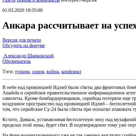
01.03.2020 19:35:00
Анкара рассчитывает на успех
Версия для печати
Обсудить на форуме
Александр Шарковский
Обозреватель
Тэги:
турция
,
сирия
,
война
,
конфликт
В небе над провинцией Идлиб были сбиты два фронтовых бом
Anadolu и сирийское правительственное информационное аген
самолеты. Кроме бомбардировщиков, сирийцы потеряли еще три
воздушное пространство над провинцией Идлиб – бесполетной з
том, что сирийские Су-24 были сбиты при попытке атаковать 
Кстати, Дамаск, устанавливая бесполетную зону над мухафаз
пределах этой зоны, будет сбит. В подтверждение тому уже о
На фоне вышеизложенного уже не так смешно выглядит сообщ