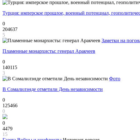
Турция: имперское прошлое, военный потенциал, геополитиче
0
204637
5
Заметки на погон
Пламенные монархисты: генерал Аракчеев
0
140115
3
Фото
В Сомалилэнде отметили День независимости
0
125466
0
0
4479
15
Газета
Войны и конфликты
Интернет-версия