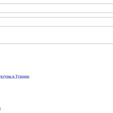
руктуры в Турцию
е