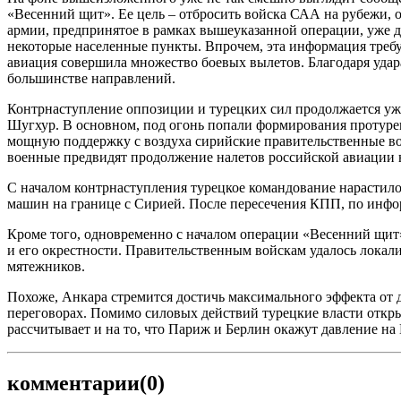
«Весенний щит». Ее цель – отбросить войска САА на рубежи,
армии, предпринятое в рамках вышеуказанной операции, уже 
некоторые населенные пункты. Впрочем, эта информация требуе
авиация совершила множество боевых вылетов. Благодаря удар
большинстве направлений.
Контрнаступление оппозиции и турецких сил продолжается уже 
Шугхур. В основном, под огонь попали формирования протурец
мощную поддержку с воздуха сирийские правительственные во
военные предвидят продолжение налетов российской авиации 
С началом контрнаступления турецкое командование нарастило
машин на границе с Сирией. После пересечения КПП, по инфо
Кроме того, одновременно с началом операции «Весенний щит»
и его окрестности. Правительственным войскам удалось локал
мятежников.
Похоже, Анкара стремится достичь максимального эффекта от д
переговорах. Помимо силовых действий турецкие власти откр
рассчитывает и на то, что Париж и Берлин окажут давление на
комментарии
(0)