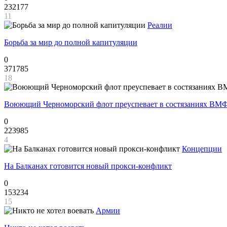
232177
11
Реалии
Борьба за мир до полной капитуляции
0
371785
18
Воюющий Черноморский флот преуспевает в состязаниях ВМФ
0
223985
4
Концепции
На Балканах готовится новый прокси-конфликт
0
153234
15
Армии