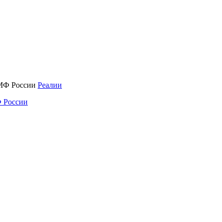
Реалии
 России