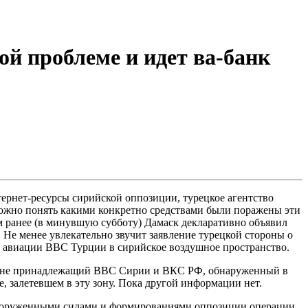
ой проблеме и идет ва-банк
рнет-ресурсы сирийской оппозиции, турецкое агентство
ожно понять какими конкретно средствами были поражены эти
м ранее (в минувшую субботу) Дамаск декларативно объявил
 Не менее увлекательно звучит заявление турецкой стороны о
и авиации ВВС Турции в сирийское воздушное пространство.
рат не принадлежащий ВВС Сирии и ВКС РФ, обнаруженный в
, залетевшем в эту зону. Пока другой информации нет.
Вооруженными силами и формированиями оппозиции операции