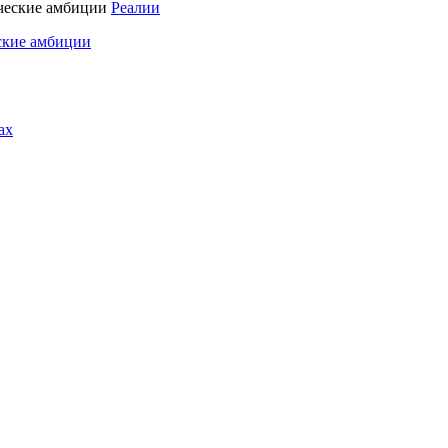
Реалии
ские амбиции
ах