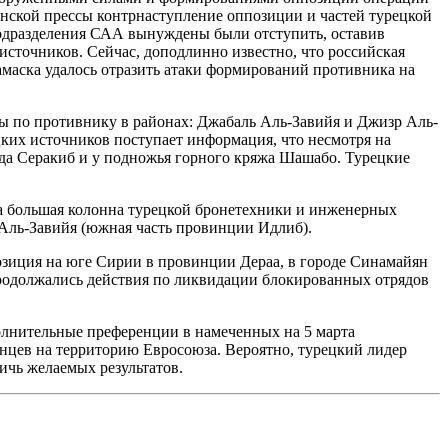
нской прессы контрнаступление оппозиции и частей турецкой
подразделения САА вынуждены были отступить, оставив
источников. Сейчас, доподлинно известно, что российская
маска удалось отразить атаки формирований противника на
ры по противнику в районах: Джабаль Аль-Завийя и Джизр Аль-
ких источников поступает информация, что несмотря на
ода Серакиб и у подножья горного кряжа Шашабо. Турецкие
на большая колонна турецкой бронетехники и инженерных
 Аль-Завийя (южная часть провинции Идлиб).
озиция на юге Сирии в провинции Дераа, в городе Синамайян
продолжались действия по ликвидации блокированных отрядов
полнительные преференции в намеченных на 5 марта
нцев на территорию Евросоюза. Вероятно, турецкий лидер
ичь желаемых результатов.