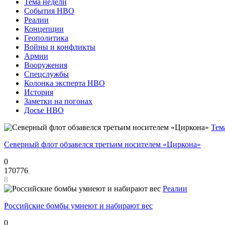
Тема недели
События НВО
Реалии
Концепции
Геополитика
Войны и конфликты
Армии
Вооружения
Спецслужбы
Колонка эксперта НВО
История
Заметки на погонах
Досье НВО
Тем
Северный флот обзавелся третьим носителем «Циркона»
0
170776
8
Реалии
Российские бомбы умнеют и набирают вес
0