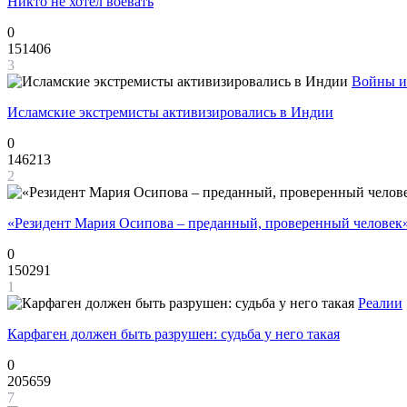
Никто не хотел воевать
0
151406
3
Войны и
Исламские экстремисты активизировались в Индии
0
146213
2
«Резидент Мария Осипова – преданный, проверенный человек
0
150291
1
Реалии
Карфаген должен быть разрушен: судьба у него такая
0
205659
7