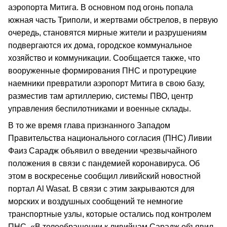
аэропорта Митига. В основном под огонь попала
южная часть Триполи, и жертвами обстрелов, в первую
очередь, становятся мирные жители и разрушениям
подвергаются их дома, городское коммунальное
хозяйство и коммуникации. Сообщается также, что
вооруженные формирования ПНС и протурецкие
наемники превратили аэропорт Митига в свою базу,
разместив там артиллерию, системы ПВО, центр
управления беспилотниками и военные склады.
В то же время глава признанного Западом
Правительства национального согласия (ПНС) Ливии
Фаиз Сарадж объявил о введении чрезвычайного
положения в связи с пандемией коронавируса. Об
этом в воскресенье сообщил ливийский новостной
портал Al Wasat. В связи с этим закрываются для
морских и воздушных сообщений те немногие
транспортные узлы, которые остались под контролем
ПНС. «В телеобращении к ливийцам Сарадж объявил