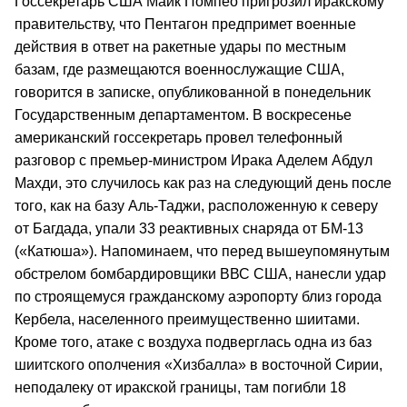
Госсекретарь США Майк Помпео пригрозил иракскому
правительству, что Пентагон предпримет военные
действия в ответ на ракетные удары по местным
базам, где размещаются военнослужащие США,
говорится в записке, опубликованной в понедельник
Государственным департаментом. В воскресенье
американский госсекретарь провел телефонный
разговор с премьер-министром Ирака Аделем Абдул
Махди, это случилось как раз на следующий день после
того, как на базу Аль-Таджи, расположенную к северу
от Багдада, упали 33 реактивных снаряда от БМ-13
(«Катюша»). Напоминаем, что перед вышеупомянутым
обстрелом бомбардировщики ВВС США, нанесли удар
по строящемуся гражданскому аэропорту близ города
Кербела, населенного преимущественно шиитами.
Кроме того, атаке с воздуха подверглась одна из баз
шиитского ополчения «Хизбалла» в восточной Сирии,
неподалеку от иракской границы, там погибли 18