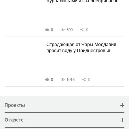
журналистами из-за боеприпасов
0
500
0
Страдающая от жары Молдавия
просит воду у Приднестровья
0
1016
0
Проекты
О газете