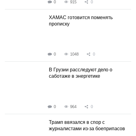
0
915
0
ХАМАС готовится поменять
прописку
0
1048
0
В Грузии расследуют дело о
саботаже в энергетике
0
964
0
Трамп ввязался в спор с
журналистами из-за боеприпасов