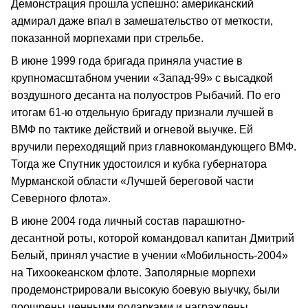
Демонстрация прошла успешно: американский
адмирал даже впал в замешательство от меткости,
показанной морпехами при стрельбе.
В июне 1999 года бригада приняла участие в
крупномасштабном учении «Запад-99» с высадкой
воздушного десанта на полуостров Рыбачий. По его
итогам 61-ю отдельную бригаду признали лучшей в
ВМФ по тактике действий и огневой выучке. Ей
вручили переходящий приз главнокомандующего ВМФ.
Тогда же Спутник удостоился и кубка губернатора
Мурманской области «Лучшей береговой части
Северного флота».
В июне 2004 года личный состав парашютно-
десантной роты, которой командовал капитан Дмитрий
Белый, принял участие в учении «Мобильность-2004»
на Тихоокеанском флоте. Заполярные морпехи
продемонстрировали высокую боевую выучку, были
поощрены ценными подарками и награждены