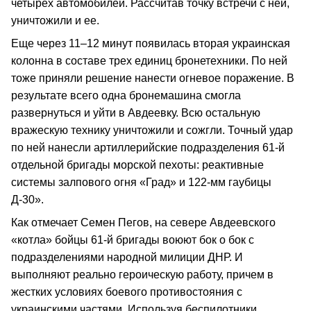
четырех автомобилей. Рассчитав точку встречи с ней,
уничтожили и ее.
Еще через 11–12 минут появилась вторая украинская
колонна в составе трех единиц бронетехники. По ней
тоже приняли решение нанести огневое поражение. В
результате всего одна бронемашина смогла
развернуться и уйти в Авдеевку. Всю остальную
вражескую технику уничтожили и сожгли. Точный удар
по ней нанесли артиллерийские подразделения 61-й
отдельной бригады морской пехоты: реактивные
системы залпового огня «Град» и 122-мм гаубицы
Д-30».
Как отмечает Семен Пегов, на севере Авдеевского
«котла» бойцы 61-й бригады воюют бок о бок с
подразделениями народной милиции ДНР. И
выполняют реально героическую работу, причем в
жестких условиях боевого противостояния с
украинскими частями. Используя беспилотники,