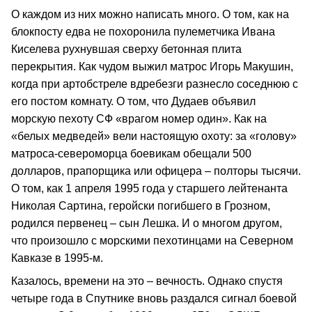
О каждом из них можно написать много. О том, как на
блокпосту едва не похоронила пулеметчика Ивана
Киселева рухнувшая сверху бетонная плита
перекрытия. Как чудом выжил матрос Игорь Макушин,
когда при артобстреле вдребезги разнесло соседнюю с
его постом комнату. О том, что Дудаев объявил
морскую пехоту СФ «врагом номер один». Как на
«белых медведей» вели настоящую охоту: за «голову»
матроса-североморца боевикам обещали 500
долларов, прапорщика или офицера – полторы тысячи.
О том, как 1 апреля 1995 года у старшего лейтенанта
Николая Сартина, геройски погибшего в Грозном,
родился первенец – сын Лешка. И о многом другом,
что произошло с морскими пехотинцами на Северном
Кавказе в 1995-м.
Казалось, времени на это – вечность. Однако спустя
четыре года в Спутнике вновь раздался сигнал боевой