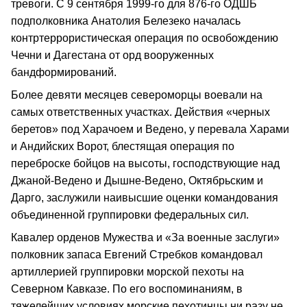
тревоги. С 9 сентября 1999-го для 876-го ОДШБ
подполковника Анатолия Белезеко началась
контртеррористическая операция по освобождению
Чечни и Дагестана от орд вооруженных
бандформирований.
Более девяти месяцев североморцы воевали на
самых ответственных участках. Действия «черных
беретов» под Харачоем и Ведено, у перевала Харами
и Андийских Ворот, блестящая операция по
переброске бойцов на высоты, господствующие над
Джаной-Ведено и Дышне-Ведено, Октябрьским и
Дарго, заслужили наивысшие оценки командования
объединенной группировки федеральных сил.
Кавалер орденов Мужества и «За военные заслуги»
полковник запаса Евгений Стребков командовал
артиллерией группировки морской пехоты на
Северном Кавказе. По его воспоминаниям, в
тяжелейших условиях морские пехотинцы ни разу не