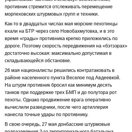
противник стремится отслеживать перемещение
морпеховских штурмовых групп и техники.
Как-то в двадцатых числах мая морские пехотинцы
ехали на БТР через село Новобахмутовка, и в это
время «грады» противника крепко приложились по
дороге. Поэтому скорость передвижения на «бэтээрах»
достаточно высокая: максимально допустимая в
складывающейся обстановке.
26 мая националисты решились контратаковать в
районе населенного пункта Веселое под Авдеевкой.
На штурм противник бросил как минимум десять
танков при поддержке трех БМП и до полутора рот
пехоты. Однако продвижение врага оперативно
вычислили разведчики, после чего артиллерия
нанесла точные удары по противнику.
В свою очередь, 27 мая донбасские штурмовые
подразделения 2-го территориального батальона