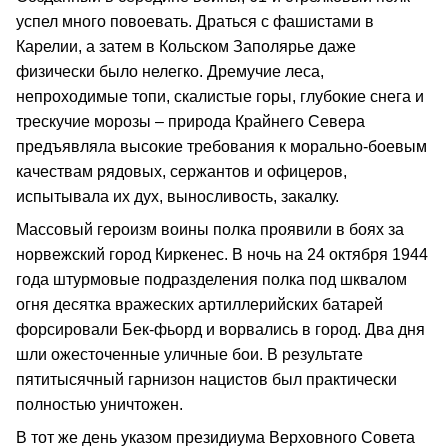
успел много повоевать. Драться с фашистами в
Карелии, а затем в Кольском Заполярье даже
физически было нелегко. Дремучие леса,
непроходимые топи, скалистые горы, глубокие снега и
трескучие морозы – природа Крайнего Севера
предъявляла высокие требования к морально-боевым
качествам рядовых, сержантов и офицеров,
испытывала их дух, выносливость, закалку.
Массовый героизм воины полка проявили в боях за
норвежский город Киркенес. В ночь на 24 октября 1944
года штурмовые подразделения полка под шквалом
огня десятка вражеских артиллерийских батарей
форсировали Бек-фьорд и ворвались в город. Два дня
шли ожесточенные уличные бои. В результате
пятитысячный гарнизон нацистов был практически
полностью уничтожен.
В тот же день указом президиума Верховного Совета