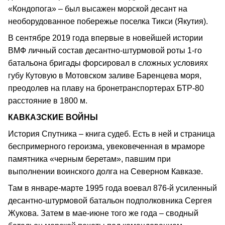
«Кондопога» – был высажен морской десант на
необорудованное побережье поселка Тикси (Якутия).
В сентябре 2019 года впервые в новейшей истории
ВМФ личный состав десантно-штурмовой роты 1-го
батальона бригады форсировал в сложных условиях
губу Кутовую в Мотовском заливе Баренцева моря,
преодолев на плаву на бронетранспортерах БТР-80
расстояние в 1800 м.
КАВКАЗСКИЕ ВОЙНЫ
История Спутника – книга судеб. Есть в ней и страница
беспримерного героизма, увековеченная в мраморе
памятника «черным беретам», павшим при
выполнении воинского долга на Северном Кавказе.
Там в январе-марте 1995 года воевал 876-й усиленный
десантно-штурмовой батальон подполковника Сергея
Жукова. Затем в мае-июне того же года – сводный