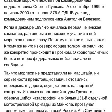
батальон морской пехоты под командованием
подполковника Сергея Пушкина. А с сентября 1999-го
по июнь 2000-го – вновь 876-й ОДШБ уже под
командованием подполковника Анатолия Белезеко.
Когда в декабре 1994-го началась первая чеченская
кампания, разговоры о возможном участии в ней
морпехов пошли сразу. Поэтому шока не испытывали.
К тому же никто из североморцев толком не знал, что
же конкретно происходит в Грозном. О кровопролитных
боях и потерях федеральных войск вначале не
сообщали.
Так что морпехи не представляли ни масштаба, ни
серьезности предстоящих задач. Готовились
перекрывать дороги, осуществлять паспортный
контроль. И только новогодний штурм Грозного,
обернувшийся катастрофой и гибелью 131-й отдельной
мотострелковой бригады из Майкопа, прозвучал
тревожным сигналом для всей России. А в Спутнике 7