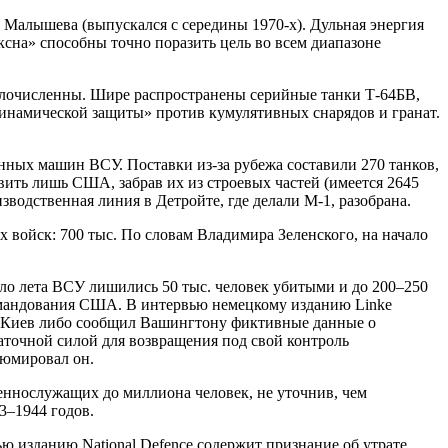
и Малышева (выпускался с середины 1970-х). Дульная энергия
ксна» способны точно поразить цель во всем диапазоне
алочисленны. Шире распространены серийные танки Т-64БВ,
динамической защиты» против кумулятивных снарядов и гранат.
ных машин ВСУ. Поставки из-за рубежа составили 270 танков,
ить лишь США, забрав их из строевых частей (имеется 2645
водственная линия в Детройте, где делали М-1, разобрана.
войск: 700 тыс. По словам Владимира Зеленского, на начало
ло лета ВСУ лишились 50 тыс. человек убитыми и до 200–250
командования США. В интервью немецкому изданию Linke
ию, Киев либо сообщил Вашингтону фиктивные данные о
таточной силой для возвращения под свой контроль
зюмировал он.
еннослужащих до миллиона человек, не уточнив, чем
3–1944 годов.
 изданию National Defence содержит признание об утрате