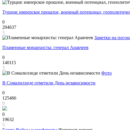
Турция: имперское прошлое, военный потенциал, геополитиче
0
204637
5
Заметки на погон
Пламенные монархисты: генерал Аракчеев
0
140115
3
Фото
В Сомалилэнде отметили День независимости
0
125466
0
0
19632
5
Газета
Войны и конфликты
Интернет-версия