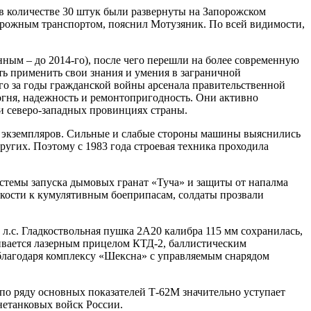
в количестве 30 штук были развернуты на Запорожском
дорожным транспортом, пояснил Мотузяник. По всей видимости,
ным – до 2014-го), после чего перешли на более современную
ь применить свои знания и умения в заграничной
го за годы гражданской войны арсенала правительственной
 огня, надежность и ремонтопригодность. Они активно
и северо-западных провинциях страны.
ыс. экземпляров. Сильные и слабые стороны машины выяснились
ругих. Поэтому с 1983 года строевая техника проходила
истемы запуска дымовых гранат «Туча» и защиты от напалма
кости к кумулятивным боеприпасам, солдаты прозвали
 л.с. Гладкоствольная пушка 2А20 калибра 115 мм сохранилась,
ивается лазерным прицелом КТД-2, баллистическим
лагодаря комплексу «Шексна» с управляемым снарядом
по ряду основных показателей Т-62М значительно уступает
нетанковых войск России.