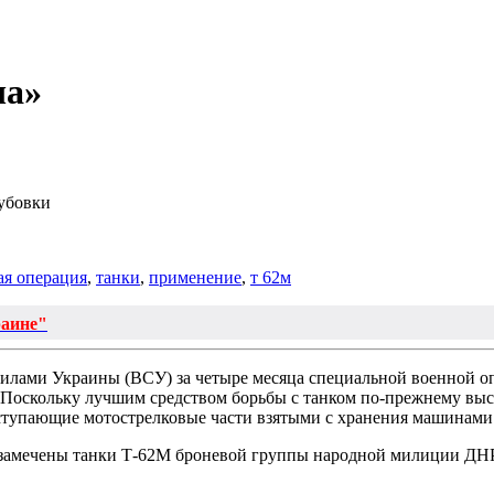
ча»
рубовки
ая операция
,
танки
,
применение
,
т 62м
раине"
лами Украины (ВСУ) за четыре месяца специальной военной о
Поскольку лучшим средством борьбы с танком по-прежнему высту
аступающие мотострелковые части взятыми с хранения машинам
 замечены танки Т-62М броневой группы народной милиции ДНР.