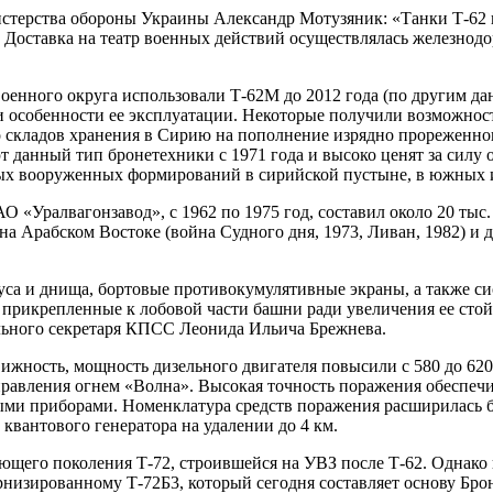
стерства обороны Украины Александр Мотузяник: «Танки Т-62 
. Доставка на театр военных действий осуществлялась железно
енного округа использовали Т-62М до 2012 года (по другим дан
 особенности ее эксплуатации. Некоторые получили возможност
со складов хранения в Сирию на пополнение изрядно прореженно
т данный тип бронетехники с 1971 года и высоко ценят за силу
нных вооруженных формирований в сирийской пустыне, в южных 
АО «Уралвагонзавод», с 1962 по 1975 год, составил около 20 т
а Арабском Востоке (война Судного дня, 1973, Ливан, 1982) и д
уса и днища, бортовые противокумулятивные экраны, а также с
рикрепленные к лобовой части башни ради увеличения ее стой
ального секретаря КПСС Леонида Ильича Брежнева.
движность, мощность дизельного двигателя повысили с 580 до 620
равления огнем «Волна». Высокая точность поражения обеспеч
ми приборами. Номенклатура средств поражения расширилась б
квантового генератора на удалении до 4 км.
щего поколения Т-72, строившейся на УВЗ после Т-62. Однако 
ернизированному Т-72Б3, который сегодня составляет основу Бро