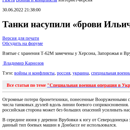
30.06.2022 21:38:00
Танки насупили «брови Ильи
Версия для печати
Обсудить на форуме
Взятые с хранения Т-62М замечены у Херсона, Запорожья и В
Владимир Карнозов
Тэги:
войны и конфликты
,
россия
,
украина
,
специальная военн
Все статьи по теме
"Специальная военная операция в Ук
Огромные потери бронетехники, понесенные Вооруженными си
числа танковых дуэлей вдоль линии боевого соприкосновения. 
российская сторона может без больших опасений усиливать н
В середине июня у деревни Врубовки к югу от Северодонецка
данный тип боевых машин в Донбассе не использовался.