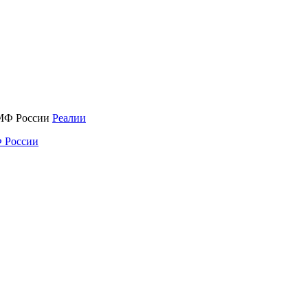
Реалии
 России