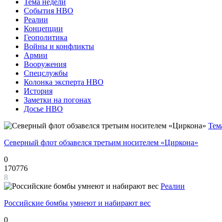
Тема недели
События НВО
Реалии
Концепции
Геополитика
Войны и конфликты
Армии
Вооружения
Спецслужбы
Колонка эксперта НВО
История
Заметки на погонах
Досье НВО
Тем
Северный флот обзавелся третьим носителем «Циркона»
0
170776
8
Реалии
Российские бомбы умнеют и набирают вес
0