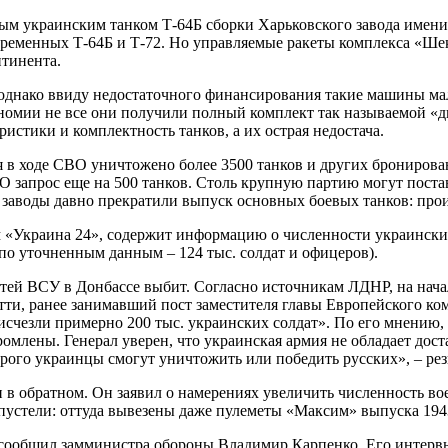
вным украинским танком Т-64Б сборки Харьковского завода имен
овременных Т-64Б и Т-72. Но управляемые ракеты комплекса «Ше
нтинента.
 однако ввиду недостаточного финансирования такие машины м
ономии не все они получили полный комплект так называемой «
истики и комплектность танков, а их острая недостача.
в ходе СВО уничтожено более 3500 танков и других бронирован
запрос еще на 500 танков. Столь крупную партию могут постав
заводы давно прекратили выпуск основных боевых танков: произ
 «Украина 24», содержит информацию о численности украинских 
(по уточненным данным – 124 тыс. солдат и офицеров).
тей ВСУ в Донбассе выбит. Согласно источникам ЛДНР, на нача
тти, ранее занимавший пост заместителя главы Европейского 
я «исчезли примерно 200 тыс. украинских солдат». По его мнен
ромлены. Генерал уверен, что украинская армия не обладает дос
орого украинцы смогут уничтожить или победить русских», – ре
в обратном. Он заявил о намерениях увеличить численность во
пустели: оттуда вывезены даже пулеметы «Максим» выпуска 194
ообщил замминистра обороны Владимир Карпенко. Его интервью