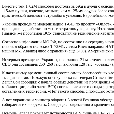
Вместе с тем Т-62М способен постоять за себя в дуэли с осно
115-мм пушки, конечно, меньше, чем у 125-мм орудия более с
практической дальности стрельбы в условиях Европейского ко
Украина проводила модернизацию Т-64Б по проекту «Оплот»,
прошедшие доработки по менее затратному варианту. Из-за эк
Главной же проблемой ВСУ становятся не технические характер
Согласно информации МО РФ, по состоянию на середину июня 
главным образом польских Т-72М1. Летом Киев направил НАТО 
машин М-1 Abrams) либо с хранения (еще 3450). Американские 
Интервью президента Украины, показанное 21 мая телеканалом
СВО она составляла 250–260 тыс., включая 120 тыс. «боевых» 
К настоящему времени личный состав самых боеспособных час
тыс. ранеными. Похожую оценку высказал генерал Стивен Тви
Zeitung он сообщил: с начала боевых действий из поля зрени
мобилизации, либо части ВСУ, состоявшие из этих солдат, разг
оставленных территорий. «Нет такого способа, с помощью кот
А вот украинский министр обороны Алексей Резников убежден 
собирается их вооружать. Склады долговременного хранения о
Помощь Запада покрывает потребности ВСУ лишь на 10–15%, с