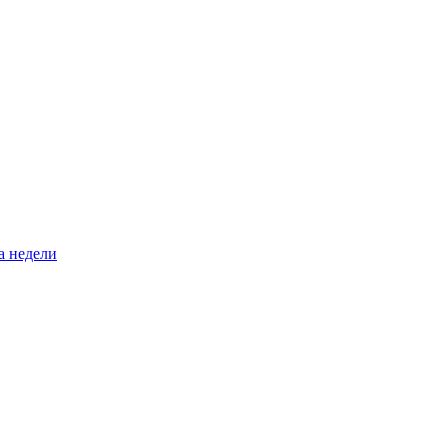
а недели