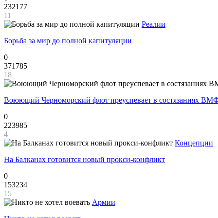
232177
11
Реалии
Борьба за мир до полной капитуляции
0
371785
18
Воюющий Черноморский флот преуспевает в состязаниях ВМФ
0
223985
4
Концепции
На Балканах готовится новый прокси-конфликт
0
153234
15
Армии