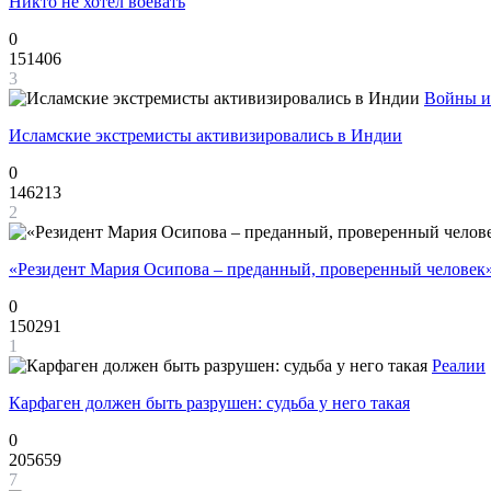
Никто не хотел воевать
0
151406
3
Войны и
Исламские экстремисты активизировались в Индии
0
146213
2
«Резидент Мария Осипова – преданный, проверенный человек
0
150291
1
Реалии
Карфаген должен быть разрушен: судьба у него такая
0
205659
7