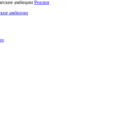
Реалии
ские амбиции
ах