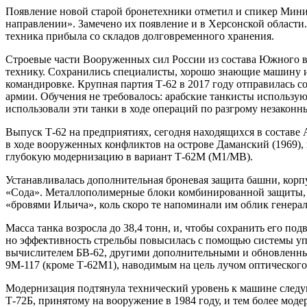
Появление новой старой бронетехники отметил и спикер Мини
направлении». Замечено их появление и в Херсонской области
техника прибыла со складов долговременного хранения.
Строевые части Вооруженных сил России из состава Южного во
технику. Сохранились специалисты, хорошо знающие машину и
командировке. Крупная партия Т-62 в 2017 году отправилась 
армии. Обучения не требовалось: арабские танкисты использую
использовали эти танки в ходе операций по разгрому незако
Выпуск Т-62 на предприятиях, сегодня находящихся в составе 
в ходе вооруженных конфликтов на острове Даманский (1969), н
глубокую модернизацию в вариант Т-62М (М1/МВ).
Устанавливалась дополнительная броневая защита башни, корп
«Сода». Металлополимерные блоки комбинированной защиты, п
«бровями Ильича», коль скоро те напоминали им облик генер
Масса танка возросла до 38,4 тонн, и, чтобы сохранить его по
но эффективность стрельбы повысилась с помощью системы уп
вычислителем БВ-62, другими дополнительными и обновленны
9М-117 (кроме Т-62М1), наводимым на цель лучом оптического 
Модернизация подтянула технический уровень к машине следую
Т-72Б, принятому на вооружение в 1984 году, и тем более мод