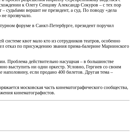
исхождении к Олегу Сенцову Александр Сокуров – с тех пор
 – судьбами вершит не президент, а суд. По поводу «дела
 не прозвучало.
льтурном форуме в Санкт-Петербурге, президент поручил
 системе квот мало кто из сотрудников театров, особенно
шел отказ по присуждению звания прима-балерине Мариинского
ии. Проблема действительно насущная – в большинстве
но выступить ни одни оркестр. Условно, Гергиев со своим
е наполовину, если продано 400 билетов. Другая тема –
ряжается московская часть кинематографического сообщества,
вижения кинематографистов.