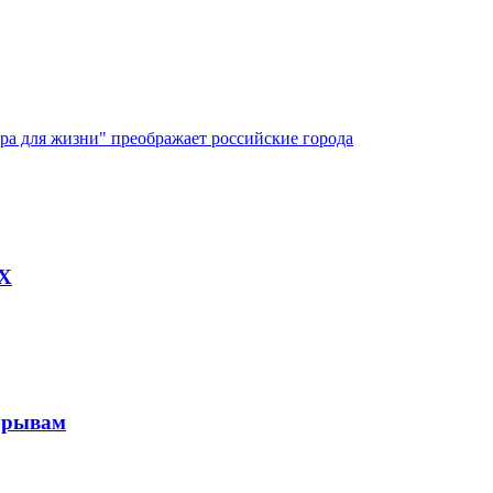
ура для жизни" преображает российские города
AX
рорывам