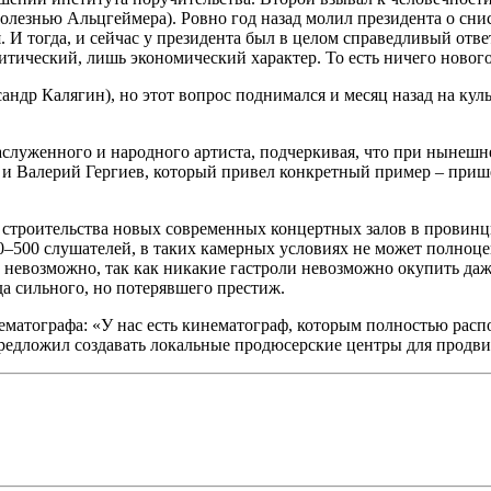
болезнью Альцгеймера). Ровно год назад молил президента о сн
 И тогда, и сейчас у президента был в целом справедливый ответ
итический, лишь экономический характер. То есть ничего нового
сандр Калягин), но этот вопрос поднимался и месяц назад на ку
луженного и народного артиста, подчеркивая, что при нынешней
у и Валерий Гергиев, который привел конкретный пример – при
 строительства новых современных концертных залов в провинц
–500 слушателей, в таких камерных условиях не может полноцен
е невозможно, так как никакие гастроли невозможно окупить даж
а сильного, но потерявшего престиж.
матографа: «У нас есть кинематограф, которым полностью распо
 предложил создавать локальные продюсерские центры для прод