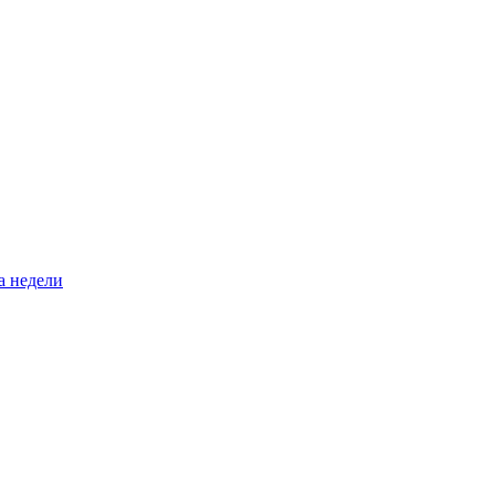
а недели