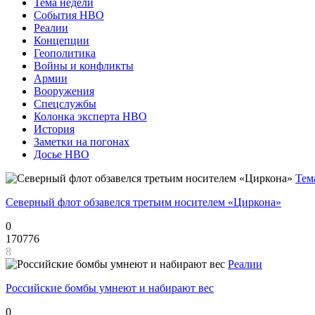
Тема недели
События НВО
Реалии
Концепции
Геополитика
Войны и конфликты
Армии
Вооружения
Спецслужбы
Колонка эксперта НВО
История
Заметки на погонах
Досье НВО
Тем
Северный флот обзавелся третьим носителем «Циркона»
0
170776
8
Реалии
Российские бомбы умнеют и набирают вес
0