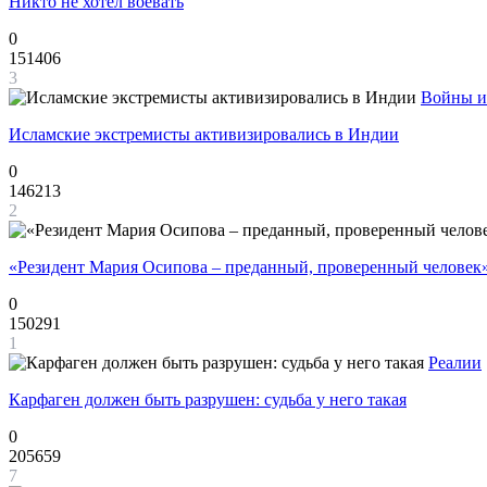
Никто не хотел воевать
0
151406
3
Войны и
Исламские экстремисты активизировались в Индии
0
146213
2
«Резидент Мария Осипова – преданный, проверенный человек
0
150291
1
Реалии
Карфаген должен быть разрушен: судьба у него такая
0
205659
7