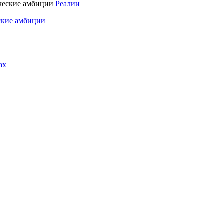
Реалии
ские амбиции
ах