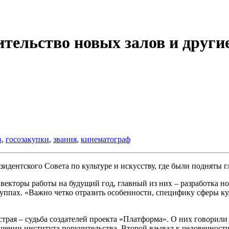
тельство новых залов и други
в
,
госозакупки
,
звания
,
кинематограф
идентского Совета по культуре и искусству, где были подняты 
кторы работы на будущий год, главный из них – разработка нов
уппах. «Важно четко отразить особенности, специфику сферы ку
 острая – судьба создателей проекта «Платформа». О них говори
шении института поручительства. Второй взывал к человечност