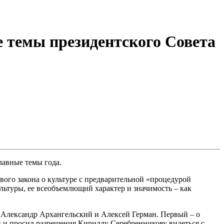
е темы президентского Совета
главные темы года.
ого закона о культуре с предварительной «процедурой
льтуры, ее всеобъемлющий характер и значимость – как
ли Александр Архангельский и Алексей Герман. Первый – о
и и просил разрешения Кириллу Серебренникову видеться с