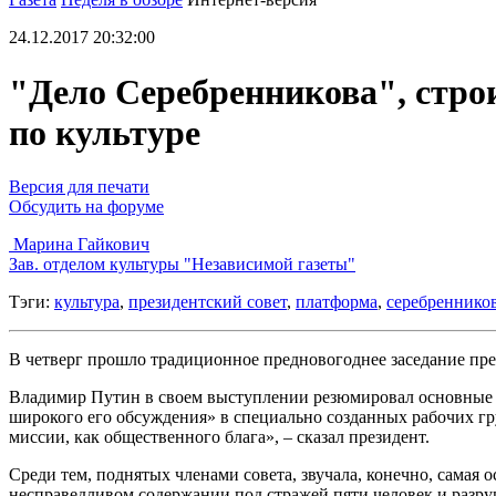
24.12.2017 20:32:00
"Дело Серебренникова", строи
по культуре
Версия для печати
Обсудить на форуме
Марина Гайкович
Зав. отделом культуры "Независимой газеты"
Тэги:
культура
,
президентский совет
,
платформа
,
серебреннико
В четверг прошло традиционное предновогоднее заседание през
Владимир Путин в своем выступлении резюмировал основные ве
широкого его обсуждения» в специально созданных рабочих гр
миссии, как общественного блага», – сказал президент.
Среди тем, поднятых членами совета, звучала, конечно, самая
несправедливом содержании под стражей пяти человек и разру