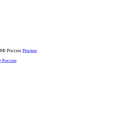
Реалии
 России