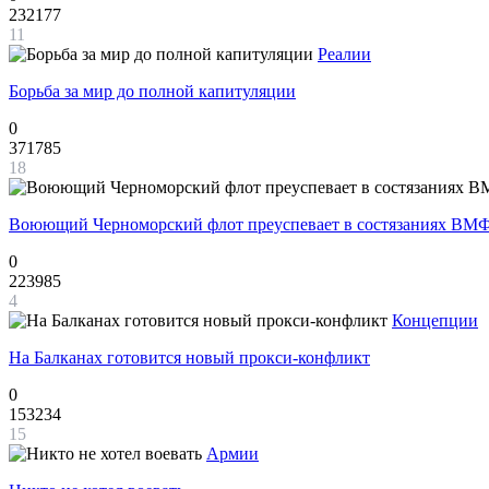
232177
11
Реалии
Борьба за мир до полной капитуляции
0
371785
18
Воюющий Черноморский флот преуспевает в состязаниях ВМФ
0
223985
4
Концепции
На Балканах готовится новый прокси-конфликт
0
153234
15
Армии