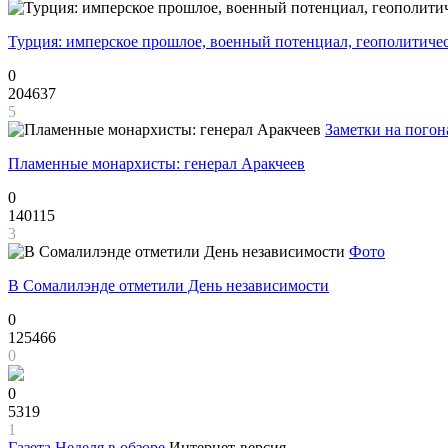
Турция: имперское прошлое, военный потенциал, геополитиче
0
204637
5
Заметки на погон
Пламенные монархисты: генерал Аракчеев
0
140115
3
Фото
В Сомалилэнде отметили День независимости
0
125466
0
0
5319
1
Газета
Неделя в обзоре
Интернет-версия