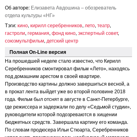
Об авторе:
Елизавета Авдошина – обозреватель
отдела культуры «НГ»
Тэги:
кино
,
кирилл серебренников
,
лето
,
театр
,
гастроли
,
германия
,
фонд кино
,
экспертный совет
,
союзмультфильм
,
детский центр
Полная On-Line версия
На прошедшей неделе стало известно, что Кирилл
Серебренников смонтировал фильм «Лето», находясь
под домашним арестом в своей квартире.
Производство картины должно завершиться весной, а
в прокат лента выйдет уже во второй половине 2018
года. Фильм был отснят в августе в Санкт-Петербурге,
где режиссера и задержали по делу «Седьмой студии»,
руководители которой подозреваются в хищении
бюджетных средств. Завершала картину его команда.
По словам продюсера Ильи Стюарта, Серебренников