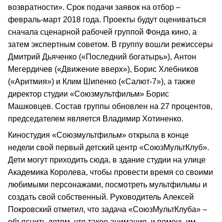
возвратности». Срок подачи заявок на отбор –
февраль-март 2018 года. Проекты будут оцениваться
сначала сценарной рабочей группой Фонда кино, а
затем экспертным советом. В группу вошли режиссеры
Дмитрий Дьяченко («Последний богатырь»), Антон
Мегердичев («Движение вверх»), Борис Хлебников
(«Аритмия») и Клим Шипенко («Салют-7»), а также
директор студии «Союзмультфильм» Борис
Машковцев. Состав группы обновлен на 27 процентов,
председателем является Владимир Хотиненко.
Киностудия «Союзмультфильм» открыла в конце
недели свой первый детский центр «СоюзМультКлуб».
Дети могут приходить сюда, в здание студии на улице
Академика Королева, чтобы провести время со своими
любимыми персонажами, посмотреть мультфильмы и
создать свой собственный. Руководитель Алексей
Покровский отметил, что задача «СоюзМультКлуба» –
объяснить детям, что такое анимация, и помочь им