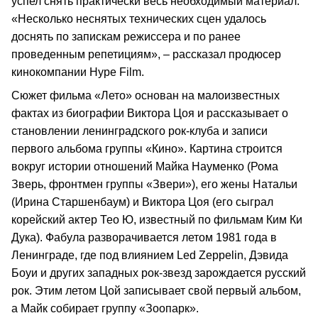
успел снять практически весь необходимый материал:
«Несколько неснятых технических сцен удалось
доснять по запискам режиссера и по ранее
проведенным репетициям», – рассказал продюсер
кинокомпании Hype Film.
Сюжет фильма «Лето» основан на малоизвестных
фактах из биографии Виктора Цоя и рассказывает о
становлении ленинградского рок-клуба и записи
первого альбома группы «Кино». Картина строится
вокруг истории отношений Майка Науменко (Рома
Зверь, фронтмен группы «Звери»), его жены Натальи
(Ирина Старшенбаум) и Виктора Цоя (его сыграл
корейский актер Тео Ю, известный по фильмам Ким Ки
Дука). Фабула разворачивается летом 1981 года в
Ленинграде, где под влиянием Led Zeppelin, Дэвида
Боуи и других западных рок-звезд зарождается русский
рок. Этим летом Цой записывает свой первый альбом,
а Майк собирает группу «Зоопарк».