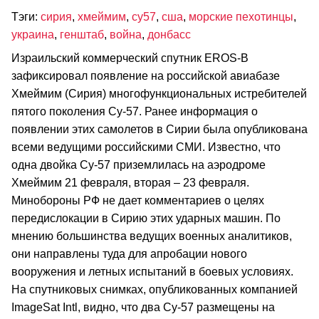
Тэги:
сирия
,
хмеймим
,
су57
,
сша
,
морские пехотинцы
,
украина
,
генштаб
,
война
,
донбасс
Израильский коммерческий спутник EROS-B
зафиксировал появление на российской авиабазе
Хмеймим (Сирия) многофункциональных истребителей
пятого поколения Су-57. Ранее информация о
появлении этих самолетов в Сирии была опубликована
всеми ведущими российскими СМИ. Известно, что
одна двойка Су-57 приземлилась на аэродроме
Хмеймим 21 февраля, вторая – 23 февраля.
Минобороны РФ не дает комментариев о целях
передислокации в Сирию этих ударных машин. По
мнению большинства ведущих военных аналитиков,
они направлены туда для апробации нового
вооружения и летных испытаний в боевых условиях.
На спутниковых снимках, опубликованных компанией
ImageSat Intl, видно, что два Су-57 размещены на