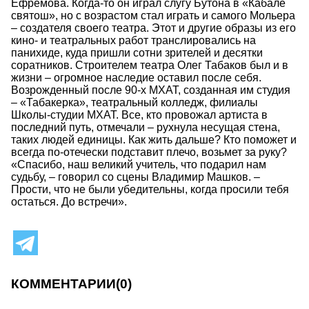
Ефремова. Когда-то он играл слугу Бутона в «Кабале
святош», но с возрастом стал играть и самого Мольера
– создателя своего театра. Этот и другие образы из его
кино- и театральных работ транслировались на
панихиде, куда пришли сотни зрителей и десятки
соратников. Строителем театра Олег Табаков был и в
жизни – огромное наследие оставил после себя.
Возрожденный после 90-х МХАТ, созданная им студия
– «Табакерка», театральный колледж, филиалы
Школы-студии МХАТ. Все, кто провожал артиста в
последний путь, отмечали – рухнула несущая стена,
таких людей единицы. Как жить дальше? Кто поможет и
всегда по-отечески подставит плечо, возьмет за руку?
«Спасибо, наш великий учитель, что подарил нам
судьбу, – говорил со сцены Владимир Машков. –
Прости, что не были убедительны, когда просили тебя
остаться. До встречи».
КОММЕНТАРИИ
(0)