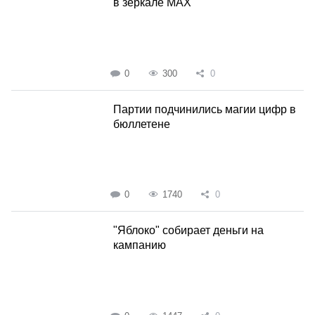
в зеркале MAX
0
300
0
Партии подчинились магии цифр в
бюллетене
0
1740
0
"Яблоко" собирает деньги на
кампанию