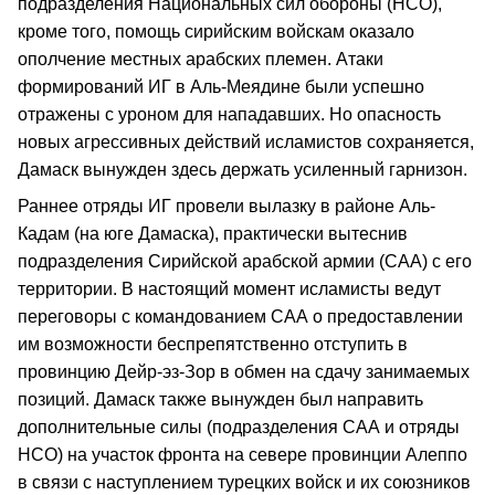
подразделения Национальных сил обороны (НСО),
кроме того, помощь сирийским войскам оказало
ополчение местных арабских племен. Атаки
формирований ИГ в Аль-Меядине были успешно
отражены с уроном для нападавших. Но опасность
новых агрессивных действий исламистов сохраняется,
Дамаск вынужден здесь держать усиленный гарнизон.
Раннее отряды ИГ провели вылазку в районе Аль-
Кадам (на юге Дамаска), практически вытеснив
подразделения Сирийской арабской армии (САА) с его
территории. В настоящий момент исламисты ведут
переговоры с командованием САА о предоставлении
им возможности беспрепятственно отступить в
провинцию Дейр-эз-Зор в обмен на сдачу занимаемых
позиций. Дамаск также вынужден был направить
дополнительные силы (подразделения САА и отряды
НСО) на участок фронта на севере провинции Алеппо
в связи с наступлением турецких войск и их союзников