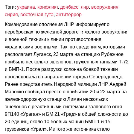
Тэги:
украина
,
конфликт
,
донбасс
,
лнр
,
вооружения
,
сирия
,
восточная гута
,
антитеррор
Командование ополчения ЛНР информирует о
перебросках по железной дороге тяжелого вооружения
и военной техники к линии противостояния
украинскими военными. Так, по сведениям, которыми
располагает Луганск, 23 марта на станцию Рубежное
прибыло несколько эшелонов, груженных танками Т-72
и БМП-1. После разгрузки колонна боевой техники
проследовала в направлении города Северодонецк.
Ранее представитель Народной милиции ЛНР Андрей
Марочко сообщал прессе о прибытии 20 и 22 марта на
железнодорожную станцию Лиман нескольких
эшелонов с реактивными системами залпового огня
9П140 «Ураган» и БМ 21 «Град» в общей сложности до
20 единиц, около 10 боевых машин БМП-1 и 15
грузовиков «Урал». Из того же источника стало