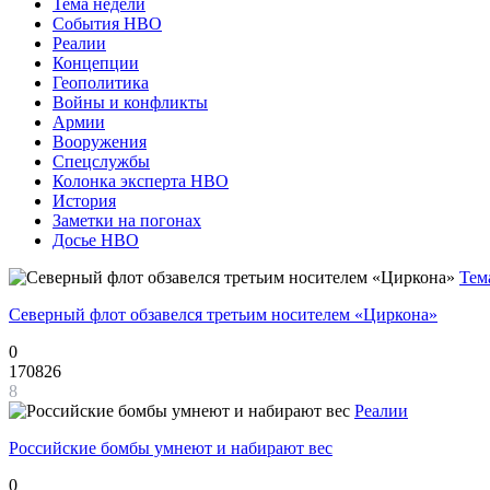
Тема недели
События НВО
Реалии
Концепции
Геополитика
Войны и конфликты
Армии
Вооружения
Спецслужбы
Колонка эксперта НВО
История
Заметки на погонах
Досье НВО
Тем
Северный флот обзавелся третьим носителем «Циркона»
0
170826
8
Реалии
Российские бомбы умнеют и набирают вес
0