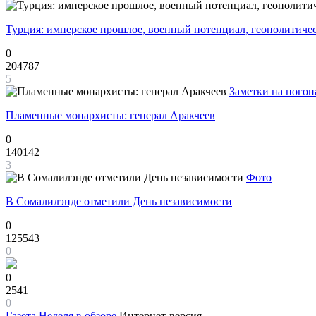
Турция: имперское прошлое, военный потенциал, геополитиче
0
204787
5
Заметки на погон
Пламенные монархисты: генерал Аракчеев
0
140142
3
Фото
В Сомалилэнде отметили День независимости
0
125543
0
0
2541
0
Газета
Неделя в обзоре
Интернет-версия