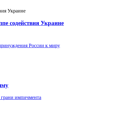
ппе содействия Украине
принуждения России к миру
яму
а грани импичмента