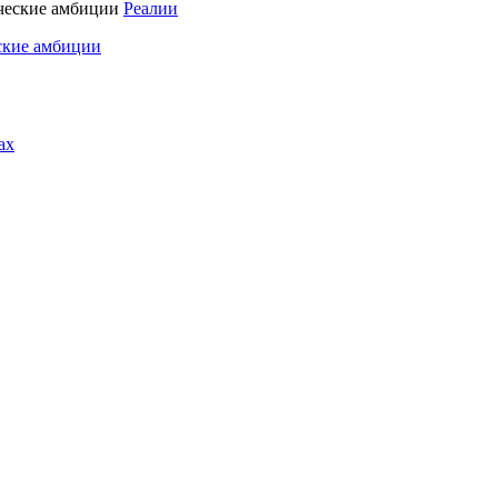
Реалии
ские амбиции
ах