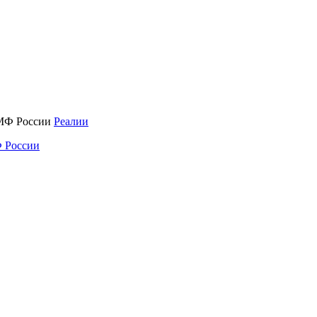
Реалии
 России