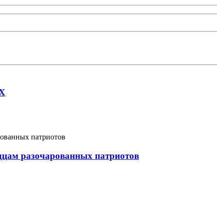
AX
рдцам разочарованных патриотов