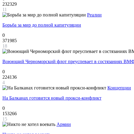
232329
11
Реалии
Борьба за мир до полной капитуляции
0
371985
18
Воюющий Черноморский флот преуспевает в состязаниях ВМФ
0
224136
4
Концепции
На Балканах готовится новый прокси-конфликт
0
153266
15
Армии