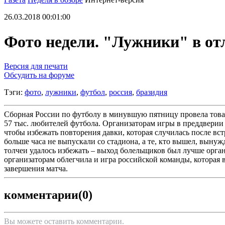
26.03.2018 00:01:00
Фото недели. "Лужники" в от
Версия для печати
Обсудить на форуме
Тэги:
фото
,
лужники
,
футбол
,
россия
,
бразидия
Сборная России по футболу в минувшую пятницу провела това
57 тыс. любителей футбола. Организаторам игры в преддверии
чтобы избежать повторения давки, которая случилась после в
больше часа не выпускали со стадиона, а те, кто вышел, вын
толчеи удалось избежать – выход болельщиков был лучше орган
организаторам облегчила и игра российской команды, которая 
завершения матча.
комментарии
(0)
Вы можете оставить комментарии.