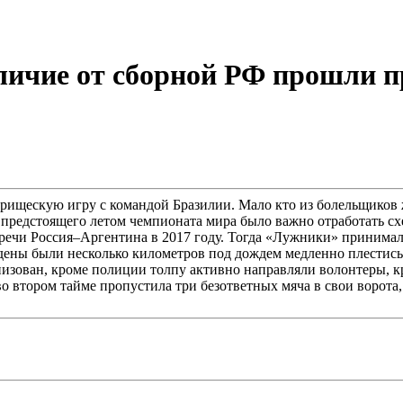
личие от сборной РФ прошли п
рищескую игру с командой Бразилии. Мало кто из болельщиков
 предстоящего летом чемпионата мира было важно отработать сх
стречи Россия–Аргентина в 2017 году. Тогда «Лужники» принима
уждены были несколько километров под дождем медленно плести
изован, кроме полиции толпу активно направляли волонтеры, кр
во втором тайме пропустила три безответных мяча в свои ворота