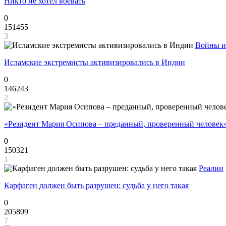
Никто не хотел воевать
0
151455
3
Войны и
Исламские экстремисты активизировались в Индии
0
146243
2
«Резидент Мария Осипова – преданный, проверенный человек
0
150321
1
Реалии
Карфаген должен быть разрушен: судьба у него такая
0
205809
7