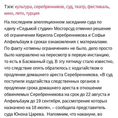
Тэги:
культура
,
серебренников
,
суд
,
театр
,
фестиваль
,
кино
,
лето
,
турция
На последнем апелляционном заседании суда по
«делу «Седьмой студии» Мосгорсуд отменил решение
об ограничении Кирилла Серебренникова и Софьи
Апфельбаум в сроках ознакомления с материалами.
По факту «отмены ограничения» не было, дело просто
было направлено на пересмотр в первую инстанцию,
то есть в Басманный суд. В эту пятницу стало известно,
что следствие опять обратилось с ходатайством о
продлении домашнего ареста Серебренникова. «В суд
поступили ходатайства следственных органов о
продлении срока домашнего ареста в отношении
обвиняемых Серебренникова на срок до 22 августа и
Апфельбаум до 19 сентября, рассмотрение которых
назначено на 18 июля», – сообщила представитель
суда Юнона Царева. Напомним, что накануне, во