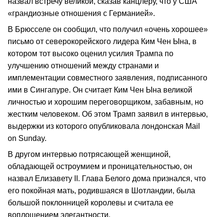
назвал встречу великой, сказав канцлеру, что у США
«грандиозные отношения с Германией».
В Брюсселе он сообщил, что получил «очень хорошее»
письмо от северокорейского лидера Ким Чен Ына, в
котором тот высоко оценил усилия Трампа по
улучшению отношений между странами и
имплементации совместного заявления, подписанного
ими в Сингапуре. Он считает Ким Чен Ына великой
личностью и хорошим переговорщиком, забавным, но
жестким человеком. Об этом Трамп заявил в интервью,
выдержки из которого опубликовала лондонская Mail
on Sunday.
В другом интервью потрясающей женщиной,
обладающей остроумием и проницательностью, он
назвал Елизавету II. Глава Белого дома признался, что
его покойная мать, родившаяся в Шотландии, была
большой поклонницей королевы и считала ее
воплощением элегантности.