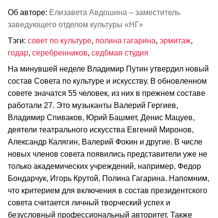
Об авторе:
Елизавета Авдошина – заместитель
заведующего отделом культуры «НГ»
Тэги:
совет по культуре
,
полина гагарина
,
эрмитаж
,
годар
,
серебренников
,
седбмая студия
На минувшей неделе Владимир Путин утвердил новый
состав Совета по культуре и искусству. В обновленном
совете значатся 55 человек, из них в прежнем составе
работали 27. Это музыканты Валерий Гергиев,
Владимир Спиваков, Юрий Башмет, Денис Мацуев,
деятели театрального искусства Евгений Миронов,
Александр Калягин, Валерий Фокин и другие. В числе
новых членов совета появились представители уже не
только академических учреждений, например, Федор
Бондарчук, Игорь Крутой, Полина Гагарина. Напомним,
что критерием для включения в состав президентского
совета считается личный творческий успех и
безусловный профессиональный авторитет. Также