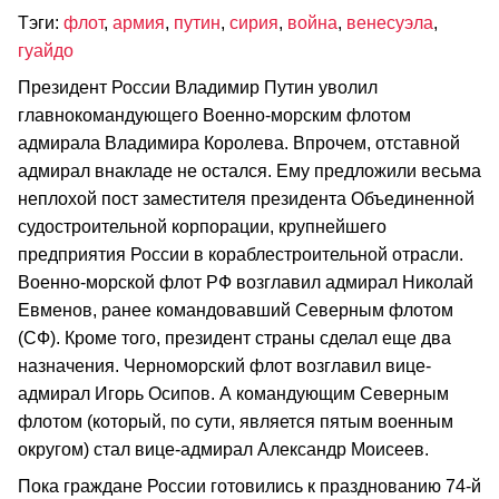
Тэги:
флот
,
армия
,
путин
,
сирия
,
война
,
венесуэла
,
гуайдо
Президент России Владимир Путин уволил
главнокомандующего Военно-морским флотом
адмирала Владимира Королева. Впрочем, отставной
адмирал внакладе не остался. Ему предложили весьма
неплохой пост заместителя президента Объединенной
судостроительной корпорации, крупнейшего
предприятия России в кораблестроительной отрасли.
Военно-морской флот РФ возглавил адмирал Николай
Евменов, ранее командовавший Северным флотом
(СФ). Кроме того, президент страны сделал еще два
назначения. Черноморский флот возглавил вице-
адмирал Игорь Осипов. А командующим Северным
флотом (который, по сути, является пятым военным
округом) стал вице-адмирал Александр Моисеев.
Пока граждане России готовились к празднованию 74-й