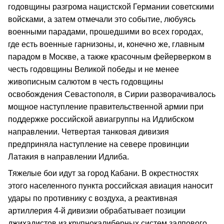
годовщины разгрома нацистской Германии советскими
войсками, а затем отмечали это событие, любуясь
военными парадами, прошедшими во всех городах,
где есть военные гарнизоны, и, конечно же, главным
парадом в Москве, а также красочным фейерверком в
честь годовщины Великой победы и не менее
живописным салютом в честь годовщины
освобождения Севастополя, в Сирии разворачивалось
мощное наступление правительственной армии при
поддержке российской авиагруппы на Идлибском
направлении. Четвертая танковая дивизия
предприняла наступление на севере провинции
Латакия в направлении Идлиба.
Тяжелые бои идут за город Кабани. В окрестностях
этого населенного пункта российская авиация наносит
удары по противнику с воздуха, а реактивная
артиллерия 4-й дивизии обрабатывает позиции
джихадистов из крупнокалиберных систем залпового