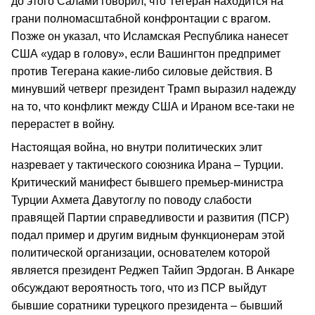
до этого Салами говорил, что Тегеран находится на
грани полномасштабной конфронтации с врагом.
Позже он указал, что Исламская Республика нанесет
США «удар в голову», если Вашингтон предпримет
против Тегерана какие-либо силовые действия. В
минувший четверг президент Трамп выразил надежду
на то, что конфликт между США и Ираном все-таки не
перерастет в войну.
Настоящая война, но внутри политических элит
назревает у тактического союзника Ирана – Турции.
Критический манифест бывшего премьер-министра
Турции Ахмета Давутоглу по поводу слабости
правящей Партии справедливости и развития (ПСР)
подал пример и другим видным функционерам этой
политической организации, основателем которой
является президент Реджеп Тайип Эрдоган. В Анкаре
обсуждают вероятность того, что из ПСР выйдут
бывшие соратники турецкого президента – бывший