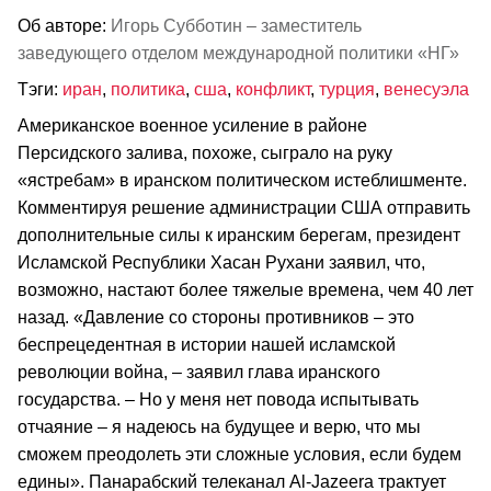
Об авторе:
Игорь Субботин – заместитель
заведующего отделом международной политики «НГ»
Тэги:
иран
,
политика
,
сша
,
конфликт
,
турция
,
венесуэла
Американское военное усиление в районе
Персидского залива, похоже, сыграло на руку
«ястребам» в иранском политическом истеблишменте.
Комментируя решение администрации США отправить
дополнительные силы к иранским берегам, президент
Исламской Республики Хасан Рухани заявил, что,
возможно, настают более тяжелые времена, чем 40 лет
назад. «Давление со стороны противников – это
беспрецедентная в истории нашей исламской
революции война, – заявил глава иранского
государства. – Но у меня нет повода испытывать
отчаяние – я надеюсь на будущее и верю, что мы
сможем преодолеть эти сложные условия, если будем
едины». Панарабский телеканал Al-Jazeera трактует