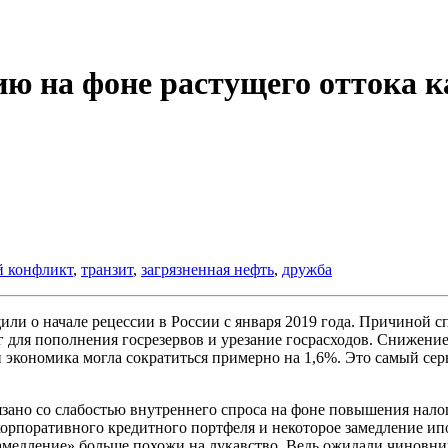
ию на фоне растущего оттока 
й конфликт
,
транзит
,
загрязненная нефть
,
дружба
и о начале рецессии в России с января 2019 года. Причиной сп
г для пополнения госрезервов и урезание госрасходов. Снижение
экономика могла сократиться примерно на 1,6%. Это самый серь
зано со слабостью внутреннего спроса на фоне повышения нало
орпоративного кредитного портфеля и некоторое замедление ипо
медление» больше похожи на лукавство. Ведь ожидали чиновник