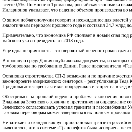
всего 0,5%. По мнению Тремасова, российская экономика окаж
Илларионов указывает, что падение объемов производства во мн
О явном неблагополучии говорит и неожиданное для властей ус
аналогичным периодом прошлого года и составил 34,7 млрд до
Примечательно, что экономика РФ сползает в новый спад под
майского указа президента от 2018 года.
Еще одна неприятность – это вероятный перенос сроков сдачи 
В прошлую среду Дания опубликовала документы, из которых сл
трубопровода по требованию Дании. Ранее представители «Газп
Остановка строительства СП-2 возможна и по причине жестких
законопроекте американских сенаторов – республиканца Теда 
Предполагается арест активов подрядчиков и запрет на въезд 
Обострилась на прошлой неделе и проблема заключения нового 
Владимира Зеленского заявили о претензиях на определение с
Зеленского согласовывать условия транзита и газоснабжения
газовым переговорам может завершиться их полным провалом 
Не затихает и скандал вокруг приостановки транзита российск
выяснилось, что в системе «Транснефти» была испорчена не тол