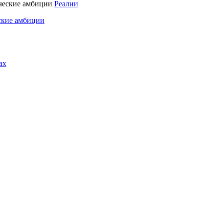
Реалии
ские амбиции
ах