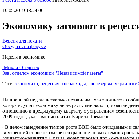
19.05.2019 18:24:00
Экономику загоняют в рецесс
Версия для печати
Обсудить на форуме
Неделя в экономике
Михаил Сергеев
Зав. отделом экономики "Независимой газеты"
Тэги:
экономика
,
рецессия
,
госрасходы
,
госрезервы
,
украински
На прошлой неделе несколько независимых экономистов сообщил
которые душат экономику через растущие налоги, изъятие дене
отношению к предыдущему кварталу с устранением сезонности 
2009 годов, указывает аналитик Кирилл Тремасов.
«В целом замедление темпов роста ВВП было ожидаемым и свя
внутренний спрос оказывает сохранение низких темпов роста к
Минэкономразвития. Правда, формулировки про «ожидаемое за