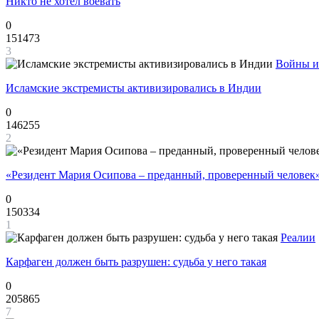
Никто не хотел воевать
0
151473
3
Войны и
Исламские экстремисты активизировались в Индии
0
146255
2
«Резидент Мария Осипова – преданный, проверенный человек
0
150334
1
Реалии
Карфаген должен быть разрушен: судьба у него такая
0
205865
7