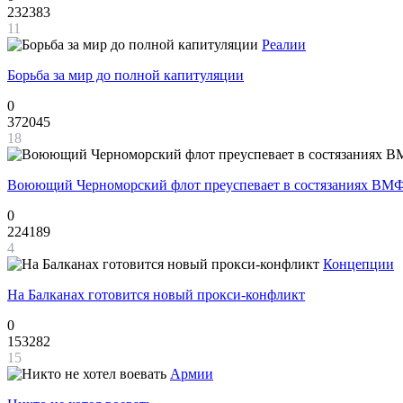
232383
11
Реалии
Борьба за мир до полной капитуляции
0
372045
18
Воюющий Черноморский флот преуспевает в состязаниях ВМФ
0
224189
4
Концепции
На Балканах готовится новый прокси-конфликт
0
153282
15
Армии