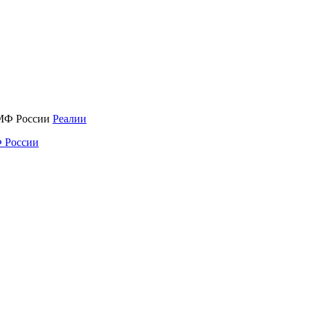
Реалии
 России