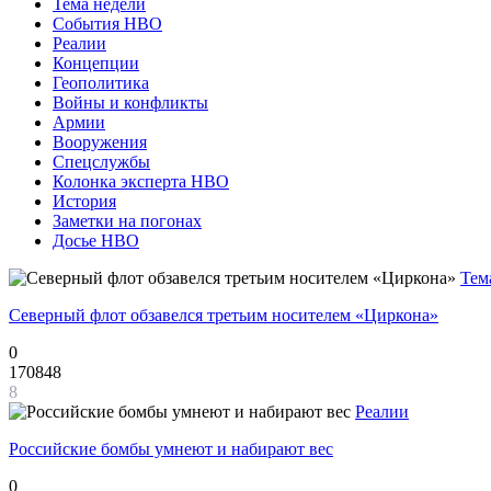
Тема недели
События НВО
Реалии
Концепции
Геополитика
Войны и конфликты
Армии
Вооружения
Спецслужбы
Колонка эксперта НВО
История
Заметки на погонах
Досье НВО
Тем
Северный флот обзавелся третьим носителем «Циркона»
0
170848
8
Реалии
Российские бомбы умнеют и набирают вес
0