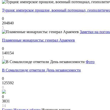
Турция: имперское прошлое, военный потенциал, геополитиче
0
204840
5
Заметки на погон
Пламенные монархисты: генерал Аракчеев
0
140154
3
Фото
В Сомалилэнде отметили День независимости
0
125592
0
0
3831
14
Газета
Неделя в обзоре
Интернет-версия