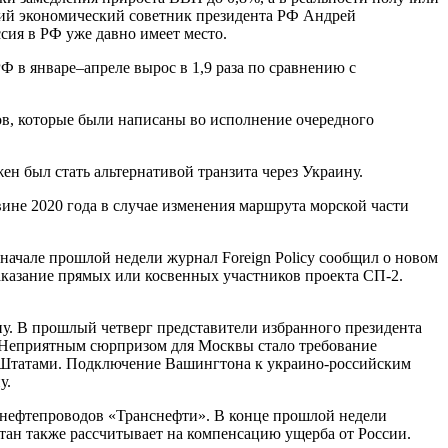
вший экономический советник президента РФ Андрей
ссия в РФ уже давно имеет место.
Ф в январе–апреле вырос в 1,9 раза по сравнению с
ов, которые были написаны во исполнение очередного
ен был стать альтернативой транзита через Украину.
вине 2020 года в случае изменения маршрута морской части
ачале прошлой недели журнал Foreign Policy сообщил о новом
аказание прямых или косвенных участников проекта СП-2.
пу. В прошлый четверг представители избранного президента
. Неприятным сюрпризом для Москвы стало требование
и Штатами. Подключение Вашингтона к украино-российским
у.
ме нефтепроводов «Транснефти». В конце прошлой недели
хстан также рассчитывает на компенсацию ущерба от России.