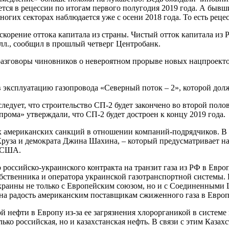
ется в рецессии по итогам первого полугодия 2019 года. А бы
огих секторах наблюдается уже с осени 2018 года. То есть реце
корение оттока капитала из страны. Чистый отток капитала из Р
лл., сообщил в прошлый четверг Центробанк.
 разговоры чиновников о невероятном прорыве новых нацпроект
в эксплуатацию газопровода «Северный поток – 2», которой долж
едует, что строительство СП-2 будет закончено во второй поло
рома» утверждали, что СП-2 будет достроен к концу 2019 года.
 американских санкций в отношении компаний-подрядчиков. В н
Круза и демократа Джина Шахина, – который предусматривает н
в США.
российско-украинского контракта на транзит газа из РФ в Евро
обственника и оператора украинской газотранспортной системы
 Украины не только с Европейским союзом, но и с Соединенным
на радость американским поставщикам сжиженного газа в Европ
ой нефти в Европу из-за ее загрязнения хлорорганикой в систе
ько российская, но и казахстанская нефть. В связи с этим Каза