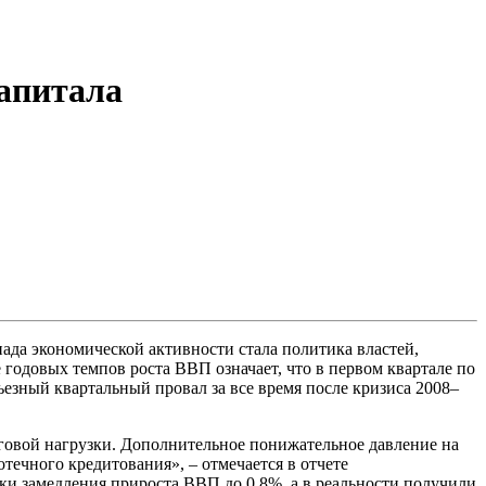
капитала
ада экономической активности стала политика властей,
 годовых темпов роста ВВП означает, что в первом квартале по
езный квартальный провал за все время после кризиса 2008–
говой нагрузки. Дополнительное понижательное давление на
течного кредитования», – отмечается в отчете
и замедления прироста ВВП до 0,8%, а в реальности получили