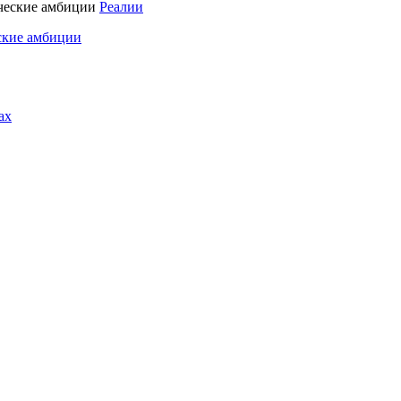
Реалии
ские амбиции
ах