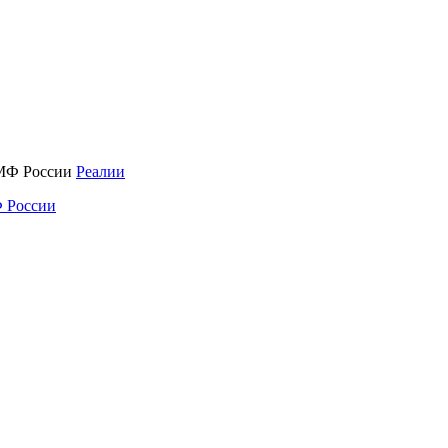
Реалии
 России