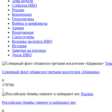
Тема недели
События НВО
Реалии
Концепции
Геополитика
Войны и конфликты
Армии
Вооружения
Спецслужбы
Колонка эксперта НВО
История
Заметки на погонах
Досье НВО
Тем
Северный флот обзавелся третьим носителем «Циркона»
0
170760
8
Реалии
Российские бомбы умнеют и набирают вес
0