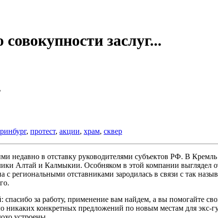
совокупности заслуг...
ь
еринбург
,
протест
,
акции
,
храм
,
сквер
ыми недавно в отставку руководителями субъектов РФ. В Кремл
ики Алтай и Калмыкии. Особняком в этой компании выглядел о
а с региональными отставниками зародилась в связи с так наз
го.
й: спасибо за работу, применение вам найдем, а вы помогайте 
ало никаких конкретных предложений по новым местам для экс-гу
лохо устроены.