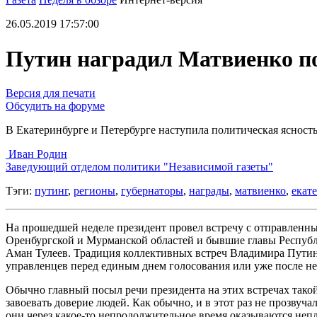
26.05.2019 17:57:00
Путин наградил Матвиенко по 
Версия для печати
Обсудить на форуме
В Екатеринбурге и Петербурге наступила политическая ясност
Иван Родин
Заведующий отделом политики "Независимой газеты"
Тэги:
путинг
,
регионы
,
губернаторы
,
награды
,
матвиенко
,
екат
На прошедшей неделе президент провел встречу с отправленн
Оренбургской и Мурманской областей и бывшие главы Республ
Аман Тулеев. Традиция коллективных встреч Владимира Путин
управленцев перед единым днем голосования или уже после не
Обычно главный посыл речи президента на этих встречах тако
завоевать доверие людей. Как обычно, и в этот раз не прозвуч
они через какое-то непродолжительное время оказываются неп