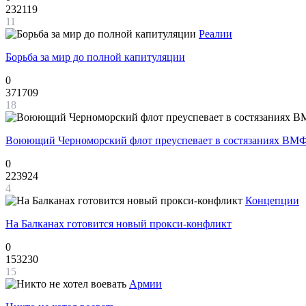
232119
11
Реалии
Борьба за мир до полной капитуляции
0
371709
18
Воюющий Черноморский флот преуспевает в состязаниях ВМФ
0
223924
4
Концепции
На Балканах готовится новый прокси-конфликт
0
153230
15
Армии