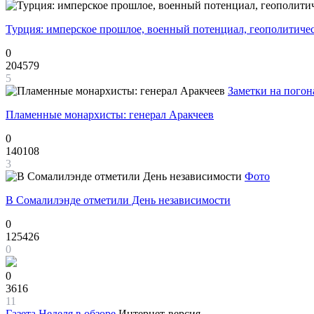
Турция: имперское прошлое, военный потенциал, геополитиче
0
204579
5
Заметки на погон
Пламенные монархисты: генерал Аракчеев
0
140108
3
Фото
В Сомалилэнде отметили День независимости
0
125426
0
0
3616
11
Газета
Неделя в обзоре
Интернет-версия