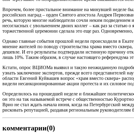
Впрочем, более пристальное внимание на минувшей неделе бы
российских наград – орден Святого апостола Андрея Первозва
речь, которую многие наблюдатели сочли неким подведением ит
несогласных с увольнением двоих коллег – как раз за статью 
торжественной церемонии сделала это еще раз. Одновременно, пр
Однако главные события прошлой недели происходили в Екатер
мнение жителей по поводу строительства храма вместо сквера,
дешевле. И его результаты подтвердили истинную причину отказ
лишь 10%. Таким образом, в случае настоящего референдума э
Кстати, опрос ВЦИОМа выявил и такую неожиданную подробнос
узнать заключение экспертов, прежде всего представителей на
области Евгений Куйвашев вопрос «храм вместо сквера» распор
видели несанкционированные акции протеста и их силовое по
Определилось на прошедшей неделе и ближайшее политическое 
он это на так называемой встрече с общественностью Курортно
Врио не стал ждать начала июня, когда на Петербургский меж
рисковать репутацией, раздавая региональным руководителям 
комментарии
(0)