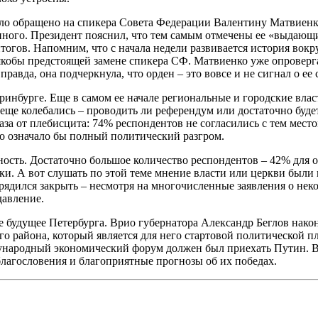
ло обращено на спикера Совета Федерации Валентину Матвиенк
нного. Президент пояснил, что тем самым отмечены ее «выдающи
огов. Напомним, что с начала недели развивается история вокр
о якобы предстоящей замене спикера СФ. Матвиенко уже опроверг
авда, она подчеркнула, что орден – это вовсе и не сигнал о ее с
инбурге. Еще в самом ее начале региональные и городские вла
 еще колебались – проводить ли референдум или достаточно буде
а от плебисцита: 74% респондентов не согласились с тем местом
то означало бы полный политический разгром.
ть. Достаточно большое количество респондентов – 42% для ок
уки. А вот слушать по этой теме мнение власти или церкви были
ядился закрыть – несмотря на многочисленные заявления о неко
давление.
будущее Петербурга. Врио губернатора Александр Беглов након
го района, который является для него стартовой политической п
дународный экономический форум должен был приехать Путин. Ви
благословения и благоприятные прогнозы об их победах.