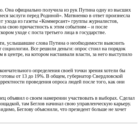
о. Она официально получила из рук Путина одну из высших
еся заслуги перед Родиной». Матвиенко в ответ произнесла
уг ухода из газеты «Коммерсант» группы журналистов,
ала свою причастность к этим событиям – и после
кором уходе с поста третьего лица в государстве.
сти, услышавшие слова Путина о необходимости выяснить
т социологии. Все решили деньги: опрос стоил на порядок
 в центре, на котором настаивали власти, за него выступило
ончательного определения своей точки зрения хотели бы
 готовы от 13 до 19%. В общем, губернатор Свердловской
рректности проведения опроса людей после того, как они
ец объявил о своем намерении участвовать в выборах. Сделал
лощадкой, там Беглов начинал свою управленческую карьеру.
димо, Беглову объяснили, что президент больше не хочет