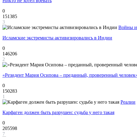
Никто не хотел воевать
0
151385
3
Войны и
Исламские экстремисты активизировались в Индии
0
146206
2
«Резидент Мария Осипова – преданный, проверенный человек
0
150283
1
Реалии
Карфаген должен быть разрушен: судьба у него такая
0
205598
7