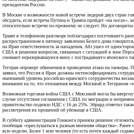
президентом России.
В Москве о возможности новой встречи лидеров двух стран гово
обсудить, если встреча Путина и Трампа пройдет «на ногах», 
относительно встречи по-прежнему не следует. Но договорить
Трамп в телефонном разговоре поблагодарил посетившего ране
распространенном в пятницу заявлении Белого дома говорится,
на Иран ответственность за нападения, Абэ ушел от односторо
США в решении вопросов, связанных с ситуацией в зоне Персид
снимают неразорвавшуюся мину с пострадавшего японского тан
Тегеран опроверг обвинения в проведении атаки на танкеры. 
заявил, что Россия и Иран должны интенсифицировать сотрудни
нынешний уровень российско-иранского сотрудничества весьма 
внимание на то, что отношения между Москвой и Тегераном «н
Возможная торговая война США с Мексикой могла бы ввергнуть
случае отсутствия соглашения с США по миграции и непримен
правительство подняло НДС с 16 до 25%. Эбрард отметил такж
рассмотрения их прошений об убежище в США.
В субботу администрация Гонконга приняла решение отложить
пообещав «прислушаться к разным мнениям общества». Ранее он
всю неделю. Более 1 млн человек (то есть почти каждый седьм