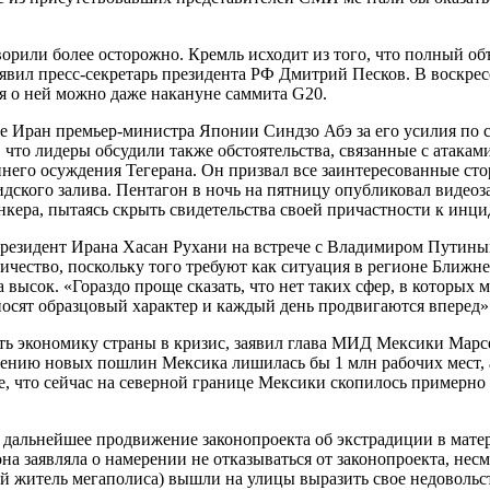
рили более осторожно. Кремль исходит из того, что полный объе
заявил пресс-секретарь президента РФ Дмитрий Песков. В воскре
ся о ней можно даже накануне саммита G20.
е Иран премьер-министра Японии Синдзо Абэ за его усилия по 
 что лидеры обсудили также обстоятельства, связанные с атакам
ннего осуждения Тегерана. Он призвал все заинтересованные сто
ского залива. Пентагон в ночь на пятницу опубликовал видеоза
кера, пытаясь скрыть свидетельства своей причастности к инци
Президент Ирана Хасан Рухани на встрече с Владимиром Путины
чество, поскольку того требуют как ситуация в регионе Ближнег
высок. «Гораздо проще сказать, что нет таких сфер, в которых 
осят образцовый характер и каждый день продвигаются вперед»
 экономику страны в кризис, заявил глава МИД Мексики Марсел
ению новых пошлин Мексика лишилась бы 1 млн рабочих мест, а
е, что сейчас на северной границе Мексики скопилось примерно
 дальнейшее продвижение законопроекта об экстрадиции в мате
а заявляла о намерении не отказываться от законопроекта, нес
ой житель мегаполиса) вышли на улицы выразить свое недовольст