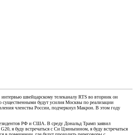
 интервью швейцарскому телеканалу RTS во вторник он
ько существенными будут усилия Москвы по реализации
вления членства России, подчеркнул Макрон. В этом году
резидентов РФ и США. В среду Дональд Трамп заявил
20, я буду встречаться с Си Цзиньпином, я буду встречаться
ся в помещении, где будут проходить переговоры с