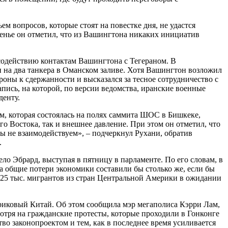
м вопросов, которые стоят на повестке дня, не удастся
сенье он отметил, что из Вашингтона никаких инициатив
содействию контактам Вашингтона с Тегераном. В
и на два танкера в Оманском заливе. Хотя Вашингтон возложил
роны к сдержанности и высказался за тесное сотрудничество с
пись, на которой, по версии ведомства, иранские военные
денту.
м, которая состоялась на полях саммита ШОС в Бишкеке,
о Востока, так и внешнее давление. При этом он отметил, что
мы не взаимодействуем», – подчеркнул Рухани, обратив
.
о Эбрард, выступая в пятницу в парламенте. По его словам, в
 общие потери экономики составили бы столько же, если бы
 25 тыс. мигрантов из стран Центральной Америки в ожидании
риковый Китай. Об этом сообщила мэр мегаполиса Кэрри Лам,
мотря на гражданские протесты, которые проходили в Гонконге
во законопроектом и тем, как в последнее время усиливается