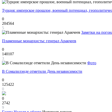
Турция: имперское прошлое, военный потенциал, геополитиче
0
204564
5
Заметки на погон
Пламенные монархисты: генерал Аракчеев
0
140107
3
Фото
В Сомалилэнде отметили День независимости
0
125422
0
0
2742
9
Газета
Неделя в обзоре
Интернет-версия