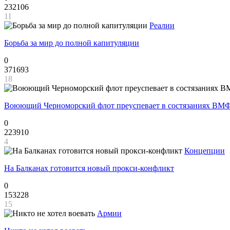
232106
11
Реалии
Борьба за мир до полной капитуляции
0
371693
18
Воюющий Черноморский флот преуспевает в состязаниях ВМФ
0
223910
4
Концепции
На Балканах готовится новый прокси-конфликт
0
153228
15
Армии