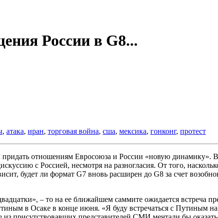
ения России в G8...
ы
,
атака
,
иран
,
торговая война
,
сша
,
мексика
,
гонконг
,
протест
 придать отношениям Евросоюза и России «новую динамику». В
искуссию с Россией, несмотря на разногласия. От того, наскол
сит, будет ли формат G7 вновь расширен до G8 за счет возобно
двадцатки», – то на ее ближайшем саммите ожидается встреча п
иным в Осаке в конце июня. «Я буду встречаться с Путиным на G
ие из присутствовавших представителей СМИ мечтали бы оказать