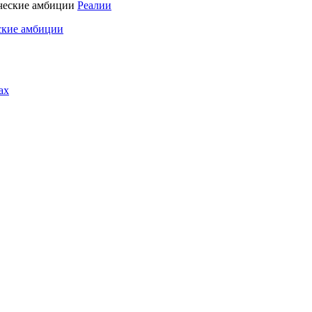
Реалии
ские амбиции
ах