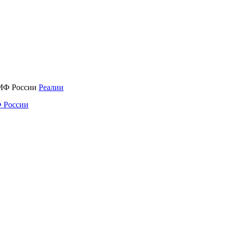
Реалии
 России