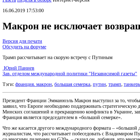
16.06.2019 17:53:00
Макрон не исключает возвращ
Версия для печати
Обсудить на форуме
Трамп рассчитывает на скорую встречу с Путиным
Юрий Паниев
Зав. отделом международной политики "Независимой газеты"
Тэги:
франция. макрон
,
большая семерка
,
путин
,
трамп
,
танкер
Президент Франции Эмманюэль Макрон выступил за то, чтобы
заявил, что Европе необходимо поддерживать стратегическую д
Минских соглашений и прекращению конфликта в Украине, зави
Франция является председателем в «большой семерке».
Что же касается другого международного формата – «большой 
журналистам, что рассчитывает побеседовать с Владимиром Пут
со многими лидерами на G20», – сказал он, добавив, что мног