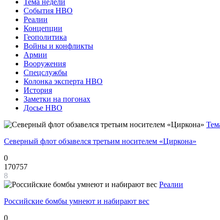
Тема недели
События НВО
Реалии
Концепции
Геополитика
Войны и конфликты
Армии
Вооружения
Спецслужбы
Колонка эксперта НВО
История
Заметки на погонах
Досье НВО
Тем
Северный флот обзавелся третьим носителем «Циркона»
0
170757
8
Реалии
Российские бомбы умнеют и набирают вес
0