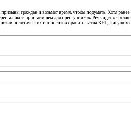
а призывы граждан и возьмет время, чтобы подумать. Хотя ране
перестал быть пристанищем для преступников. Речь идет о согл
 против политических оппонентов правительства КНР, живущих в