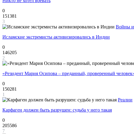
Никто не хотел воевать
0
151381
3
Войны и
Исламские экстремисты активизировались в Индии
0
146205
2
«Резидент Мария Осипова – преданный, проверенный человек
0
150281
1
Реалии
Карфаген должен быть разрушен: судьба у него такая
0
205586
7