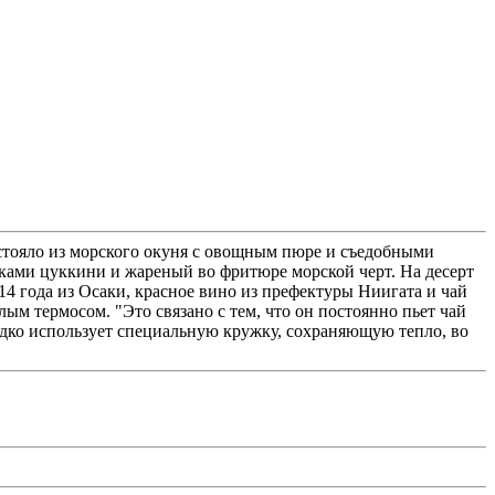
стояло из морского окуня с овощным пюре и съедобными
тками цуккини и жареный во фритюре морской черт. На десерт
4 года из Осаки, красное вино из префектуры Ниигата и чай
ым термосом. "Это связано с тем, что он постоянно пьет чай
редко использует специальную кружку, сохраняющую тепло, во