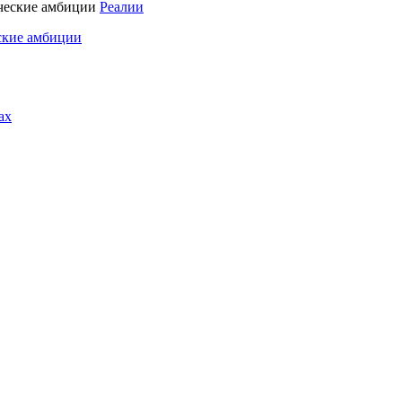
Реалии
ские амбиции
ах