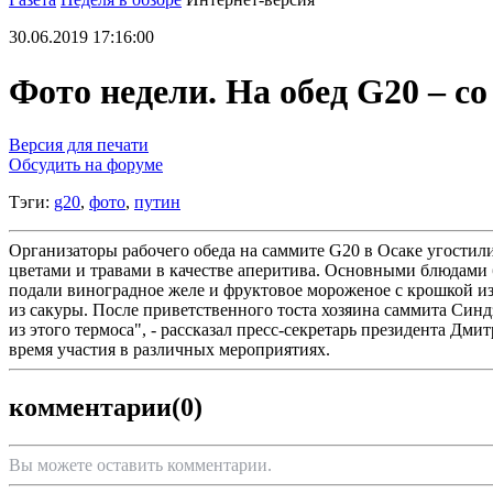
30.06.2019 17:16:00
Фото недели. На обед G20 – с
Версия для печати
Обсудить на форуме
Тэги:
g20
,
фото
,
путин
Организаторы рабочего обеда на саммите G20 в Осаке угости
цветами и травами в качестве аперитива. Основными блюдами 
подали виноградное желе и фруктовое мороженое с крошкой из
из сакуры. После приветственного тоста хозяина саммита Синд
из этого термоса", - рассказал пресс-секретарь президента Дм
время участия в различных мероприятиях.
комментарии
(0)
Вы можете оставить комментарии.