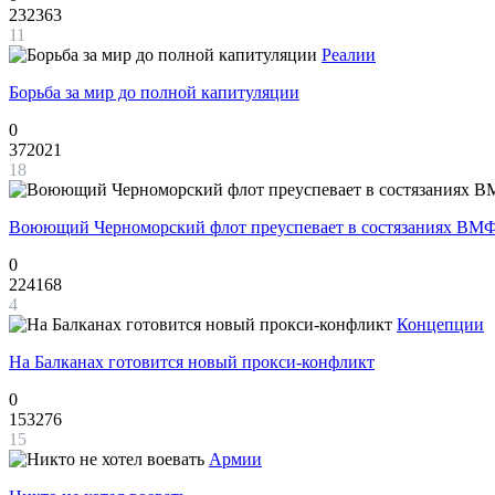
232363
11
Реалии
Борьба за мир до полной капитуляции
0
372021
18
Воюющий Черноморский флот преуспевает в состязаниях ВМФ
0
224168
4
Концепции
На Балканах готовится новый прокси-конфликт
0
153276
15
Армии