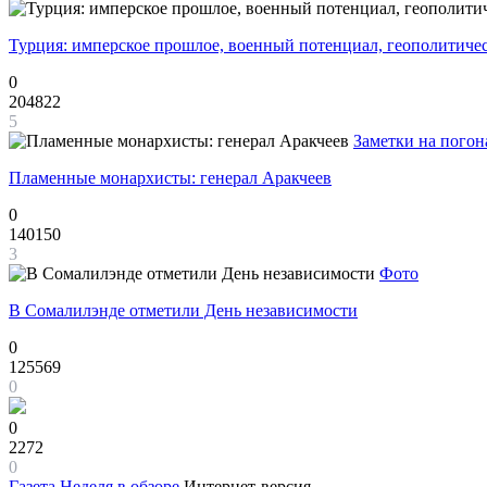
Турция: имперское прошлое, военный потенциал, геополитиче
0
204822
5
Заметки на погон
Пламенные монархисты: генерал Аракчеев
0
140150
3
Фото
В Сомалилэнде отметили День независимости
0
125569
0
0
2272
0
Газета
Неделя в обзоре
Интернет-версия