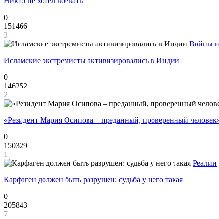
Никто не хотел воевать
0
151466
3
Войны и
Исламские экстремисты активизировались в Индии
0
146252
2
«Резидент Мария Осипова – преданный, проверенный человек
0
150329
1
Реалии
Карфаген должен быть разрушен: судьба у него такая
0
205843
7