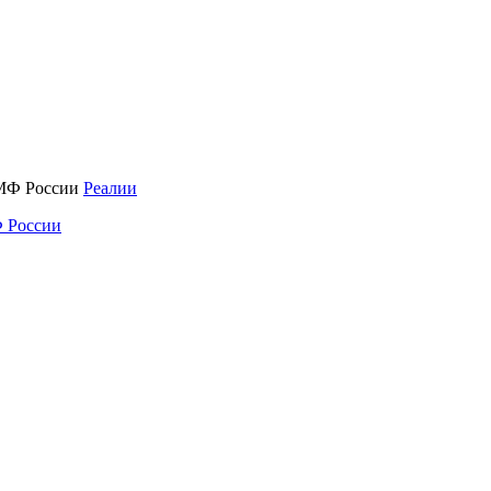
Реалии
 России