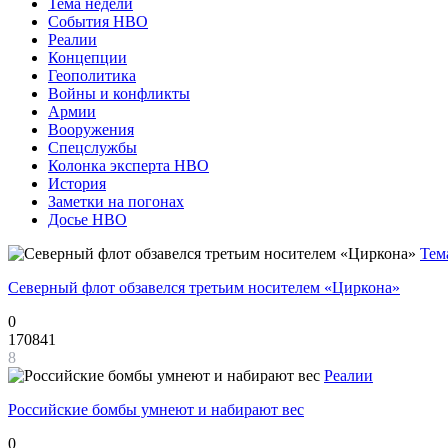
Тема недели
События НВО
Реалии
Концепции
Геополитика
Войны и конфликты
Армии
Вооружения
Спецслужбы
Колонка эксперта НВО
История
Заметки на погонах
Досье НВО
Тем
Северный флот обзавелся третьим носителем «Циркона»
0
170841
8
Реалии
Российские бомбы умнеют и набирают вес
0