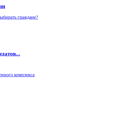
ии
выбирать граждане?
датов...
нного комплекса