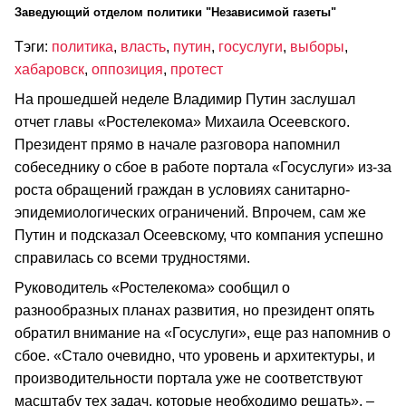
Заведующий отделом политики "Независимой газеты"
Тэги:
политика
,
власть
,
путин
,
госуслуги
,
выборы
,
хабаровск
,
оппозиция
,
протест
На прошедшей неделе Владимир Путин заслушал
отчет главы «Ростелекома» Михаила Осеевского.
Президент прямо в начале разговора напомнил
собеседнику о сбое в работе портала «Госуслуги» из-за
роста обращений граждан в условиях санитарно-
эпидемиологических ограничений. Впрочем, сам же
Путин и подсказал Осеевскому, что компания успешно
справилась со всеми трудностями.
Руководитель «Ростелекома» сообщил о
разнообразных планах развития, но президент опять
обратил внимание на «Госуслуги», еще раз напомнив о
сбое. «Стало очевидно, что уровень и архитектуры, и
производительности портала уже не соответствуют
масштабу тех задач, которые необходимо решать», –