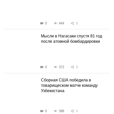
0
444
0
Мысли в Нагасаки спустя 81 год
после атомной бомбардировки
0
372
0
Сборная США победила в
товарищеском матче команду
Узбекистана
0
398
0