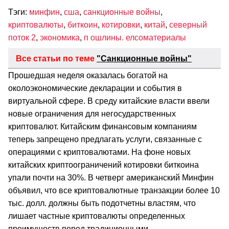
Тэги:
минфин
,
сша
,
санкционные войны
,
криптовалюты
,
биткоин
,
котировки
,
китай
,
северный
поток 2
,
экономика
,
п ошлины. елсоматериалы
Все статьи по теме
"Санкционные войны"
Прошедшая неделя оказалась богатой на
околоэкономические декларации и события в
виртуальной сфере. В среду китайские власти ввели
новые ограничения для негосударственных
криптовалют. Китайским финансовым компаниям
теперь запрещено предлагать услуги, связанные с
операциями с криптовалютами. На фоне новых
китайских криптоограничений котировки биткоина
упали почти на 30%. В четверг американский Минфин
объявил, что все криптовалютные транзакции более 10
тыс. долл. должны быть подотчетны властям, что
лишает частные криптовалюты определенных
преимуществ перед традиционными