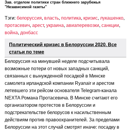
Зав. отделом политики стран ближнего зарубежья
"Независимой газеты"
Тэги:
белоруссия
,
власть
,
политика
,
кризис
,
лукашенко
,
протасевич
,
арест
,
украина
,
авиаперевозки
,
санкции
,
война
,
донбасс
Политический кризис в Белоруссии 2020. Все
статьи по теме
Белоруссия на минувшей неделе подсчитывала
возможные потери от новых западных санкций,
связанных с вынужденной посадкой в Минске
самолета ирландской компании Ryanair и арестом
летевшего эти рейсом основателя Telegram-канала
NEXTA Романа Протасевича. В Минске считают его
организатором протестов в Белоруссии и
подстрекательстве белорусов к насильственным
действиям против правоохранителей. За пределами
Белоруссии на этот случай смотрят иначе: посадку в