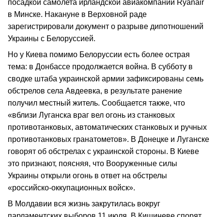
посадкой самолета ирландской авиакомпании Ryanair
в Минске. Накануне в Верховной раде
зарегистрировали документ о разрыве дипотношений
Украины с Белоруссией.
Но у Киева помимо Белоруссии есть более острая
тема: в Донбассе продолжается война. В субботу в
сводке штаба украинской армии зафиксированы семь
обстрелов села Авдеевка, в результате ранение
получил местный житель. Сообщается также, что
«вблизи Луганска враг вел огонь из станковых
противотанковых, автоматических станковых и ручных
противотанковых гранатометов». В Донецке и Луганске
говорят об обстрелах с украинской стороны. В Киеве
это признают, поясняя, что Вооруженные силы
Украины открыли огонь в ответ на обстрелы
«российско-оккупационных войск».
В Молдавии вся жизнь закрутилась вокруг
парламентских выборов 11 июля. В Кишиневе спорят