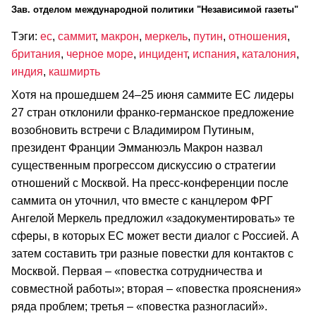
Зав. отделом международной политики "Независимой газеты"
Тэги:
ес
,
саммит
,
макрон
,
меркель
,
путин
,
отношения
,
британия
,
черное море
,
инцидент
,
испания
,
каталония
,
индия
,
кашмирть
Хотя на прошедшем 24–25 июня саммите ЕС лидеры
27 стран отклонили франко-германское предложение
возобновить встречи с Владимиром Путиным,
президент Франции Эмманюэль Макрон назвал
существенным прогрессом дискуссию о стратегии
отношений с Москвой. На пресс-конференции после
саммита он уточнил, что вместе с канцлером ФРГ
Ангелой Меркель предложил «задокументировать» те
сферы, в которых ЕС может вести диалог с Россией. А
затем составить три разные повестки для контактов с
Москвой. Первая – «повестка сотрудничества и
совместной работы»; вторая – «повестка прояснения»
ряда проблем; третья – «повестка разногласий».