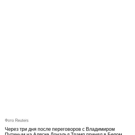
Фото Reuters
Через три дня после переговоров с Владимиром
Путиным на Аляске Дональд Трамп принял в Белом