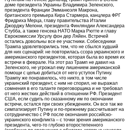
доме президента Украины Владимира Зеленского,
президента Франции Эмманюэля Макрона,
британского премьера Кира Стармера, канцлера ФРГ
Фридриха Мерца, главу правительства Италии
Джорджу Мелони, президента Финляндии Александера
Стубба, а также генсека НАТО Марка Рютте и главу
Еврокомиссии Урсулу фон дер Ляйен. Встречей
остались довольны все ее участники. Собеседники
Трампа удовлетворились тем, что не сбылся худший
для них сценарий: не повторилась ссора украинского и
американского президентов, которая была во время их
встречи в феврале. На этот раз Трамп не давил на
Зеленского, не угрожал ему лишением американской
помощи с целью добиться от него уступок Путину.
Трампу же понравилось, что никто, в том числе
украинский президент, с ним не спорил, не выражал
сомнения в его таланте переговорщика и не требовал
от него жестких действий в отношении РФ. Президент
США, если судить по сказанному им по окончании
встречи, остался при своих убеждениях. Он все так же
симпатизирует Путину и по-прежнему рассчитывает на
сотрудничество с РФ после окончания российско-
украинского конфликта – с точки зрения американского
президента, чего-то глубоко второстепенного