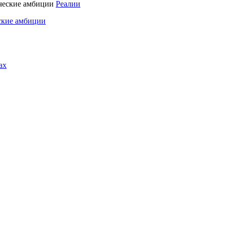
Реалии
ские амбиции
ах