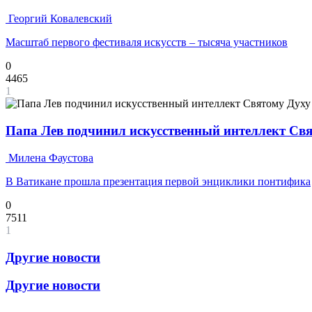
Георгий Ковалевский
Масштаб первого фестиваля искусств – тысяча участников
0
4465
1
Папа Лев подчинил искусственный интеллект Св
Милена Фаустова
В Ватикане прошла презентация первой энциклики понтифика
0
7511
1
Другие новости
Другие новости