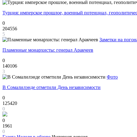
Турция: имперское прошлое, военный потенциал, геополитиче
0
204556
5
Заметки на погон
Пламенные монархисты: генерал Аракчеев
0
140106
3
Фото
В Сомалилэнде отметили День независимости
0
125420
0
0
1961
0
Газета
Неделя в обзоре
Интернет-версия