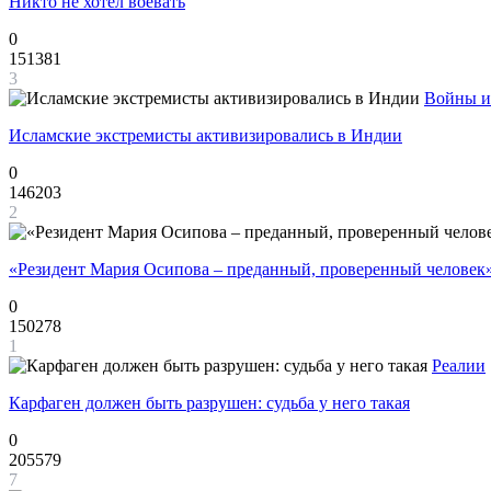
Никто не хотел воевать
0
151381
3
Войны и
Исламские экстремисты активизировались в Индии
0
146203
2
«Резидент Мария Осипова – преданный, проверенный человек
0
150278
1
Реалии
Карфаген должен быть разрушен: судьба у него такая
0
205579
7