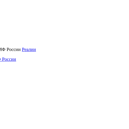
Реалии
 России