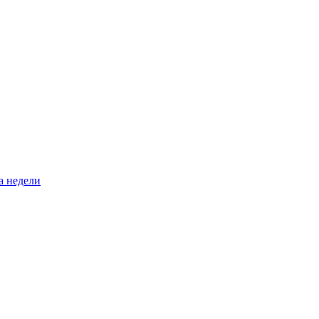
а недели