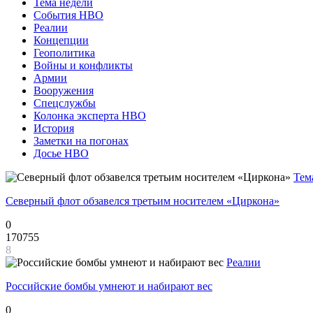
Тема недели
События НВО
Реалии
Концепции
Геополитика
Войны и конфликты
Армии
Вооружения
Спецслужбы
Колонка эксперта НВО
История
Заметки на погонах
Досье НВО
Тем
Северный флот обзавелся третьим носителем «Циркона»
0
170755
8
Реалии
Российские бомбы умнеют и набирают вес
0