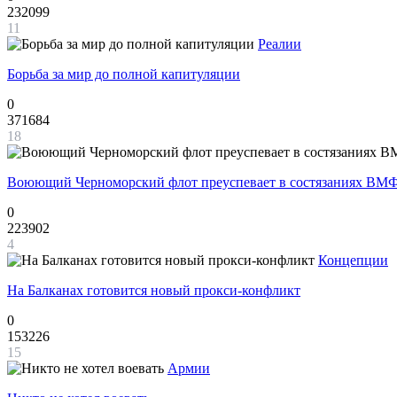
232099
11
Реалии
Борьба за мир до полной капитуляции
0
371684
18
Воюющий Черноморский флот преуспевает в состязаниях ВМФ
0
223902
4
Концепции
На Балканах готовится новый прокси-конфликт
0
153226
15
Армии