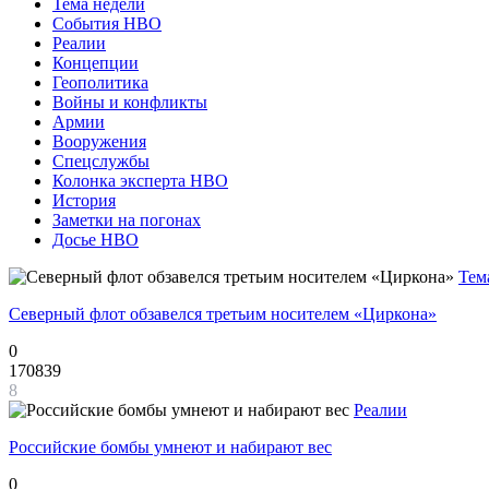
Тема недели
События НВО
Реалии
Концепции
Геополитика
Войны и конфликты
Армии
Вооружения
Спецслужбы
Колонка эксперта НВО
История
Заметки на погонах
Досье НВО
Тем
Северный флот обзавелся третьим носителем «Циркона»
0
170839
8
Реалии
Российские бомбы умнеют и набирают вес
0