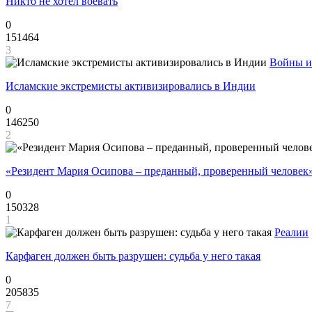
Никто не хотел воевать
0
151464
3
Войны и
Исламские экстремисты активизировались в Индии
0
146250
2
«Резидент Мария Осипова – преданный, проверенный человек
0
150328
1
Реалии
Карфаген должен быть разрушен: судьба у него такая
0
205835
7