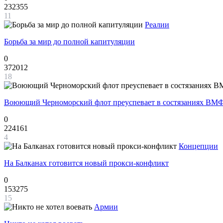
232355
11
Реалии
Борьба за мир до полной капитуляции
0
372012
18
Воюющий Черноморский флот преуспевает в состязаниях ВМФ
0
224161
4
Концепции
На Балканах готовится новый прокси-конфликт
0
153275
15
Армии