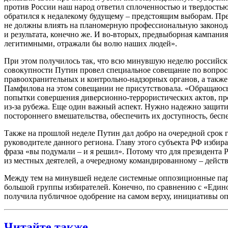
против России наш народ ответил сплоченностью и твердостью,
обратился к недалекому будущему – предстоящим выборам. Пре
не должны влиять на планомерную профессиональную законодате
и результата, конечно же. И во-вторых, предвыборная кампани
легитимными, отражали бы волю наших людей».
При этом получилось так, что всю минувшую неделю российски
совокупности Путин провел специальное совещание по вопроса
правоохранительных и контрольно-надзорных органов, а также
Памфилова на этом совещании не присутствовала. «Обращаюсь
попытки совершения диверсионно-террористических актов, про
из-за рубежа. Еще один важный аспект. Нужно надежно защит
постороннего вмешательства, обеспечить их доступность, беспе
Также на прошлой неделе Путин дал добро на очередной срок г
руководителе данного региона. Главу этого субъекта РФ изби
фраза «вы подумали – и я решил». Потому что для президента
из местных деятелей, а очередному командированному – дейс
Между тем на минувшей неделе системные оппозиционные пар
большой группы избирателей. Конечно, по сравнению с «Едино
получила публичное одобрение на самом верху, инициативы о
Читайте также