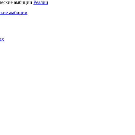
Реалии
ские амбиции
ах