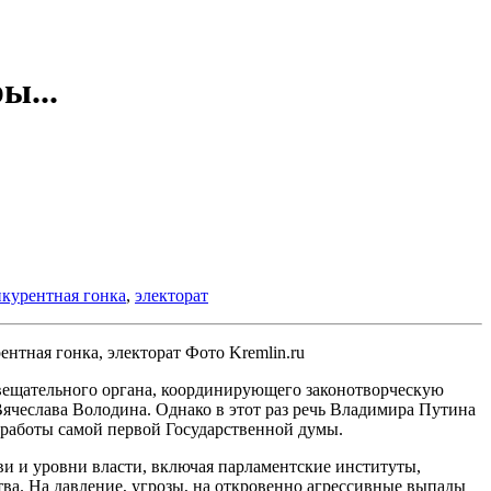
ы...
нкурентная гонка
,
электорат
Фото Kremlin.ru
овещательного органа, координирующего законотворческую
ячеслава Володина. Однако в этот раз речь Владимира Путина
 работы самой первой Государственной думы.
тви и уровни власти, включая парламентские институты,
ва. На давление, угрозы, на откровенно агрессивные выпады