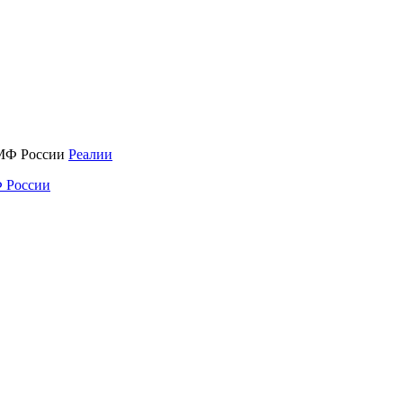
Реалии
 России