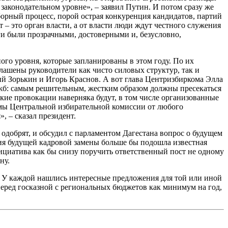
законодательном уровне», – заявил Путин. И потом сразу же
орный процесс, порой острая конкуренция кандидатов, партий
 – это орган власти, а от власти люди ждут честного служения
оги были прозрачными, достоверными и, безусловно,
го уровня, которые запланированы в этом году. По их
лашены руководители как чисто силовых структур, так и
й Зорькин и Игорь Краснов. А вот глава Центризбиркома Элла
жб: самым решительным, жестким образом должны пресекаться
кие провокации наверняка будут, в том числе организованные
мы Центральной избирательной комиссии от любого
, – сказал президент.
 одобрят, и обсудил с парламентом Дагестана вопрос о будущем
ния будущей кадровой замены больше бы подошла известная
ициатива как бы снизу поручить ответственный пост не одному
ну.
 У каждой нашлись интересные предложения для той или иной
еред госказной с региональных бюджетов как минимум на год,