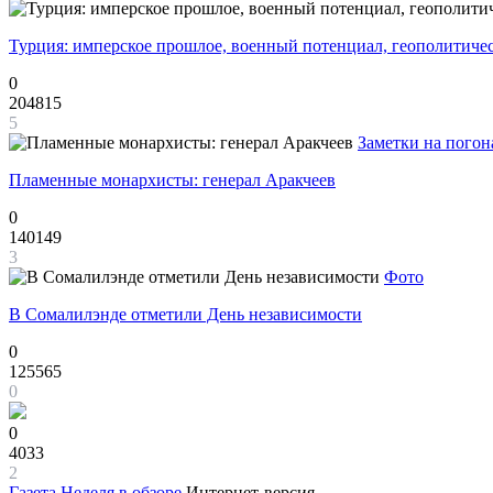
Турция: имперское прошлое, военный потенциал, геополитиче
0
204815
5
Заметки на погон
Пламенные монархисты: генерал Аракчеев
0
140149
3
Фото
В Сомалилэнде отметили День независимости
0
125565
0
0
4033
2
Газета
Неделя в обзоре
Интернет-версия