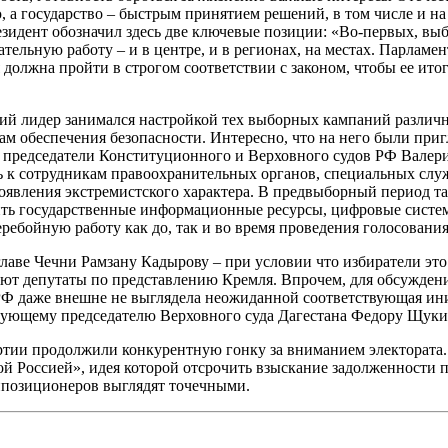
 а государство – быстрым принятием решений, в том числе и на 
зидент обозначил здесь две ключевые позиции: «Во-первых, выб
льную работу – и в центре, и в регионах, на местах. Парламент
я должна пройти в строгом соответствии с законом, чтобы ее ит
й лидер занимался настройкой тех выборных кампаний различно
м обеспечения безопасности. Интересно, что на него были приг
 председатели Конституционного и Верховного судов РФ Валери
 к сотрудникам правоохранительных органов, специальных слу
явления экстремистского характера. В предвыборный период та
ить государственные информационные ресурсы, цифровые систе
ребойную работу как до, так и во время проведения голосования»
лаве Чечни Рамзану Кадырову – при условии что избиратели это
рают депутаты по представлению Кремля. Впрочем, для обсужде
 РФ даже внешне не выглядела неожиданной соответствующая ин
твующему председателю Верховного суда Дагестана Федору Щуки
тии продолжили конкурентную гонку за вниманием электората.
й Россией», идея которой отсрочить взыскание задолженности п
ппозиционеров выглядят точечными.