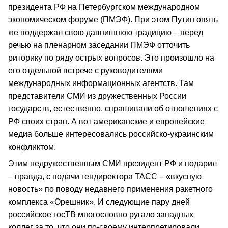
президента РФ на Петербургском международном
экономическом форуме (ПМЭФ). При этом Путин опять
же поддержал свою давнишнюю традицию – перед
речью на пленарном заседании ПМЭФ отточить
риторику по ряду острых вопросов. Это произошло на
его отдельной встрече с руководителями
международных информационных агентств. Там
представители СМИ из дружественных России
государств, естественно, спрашивали об отношениях с
РФ своих стран. А вот американские и европейские
медиа больше интересовались российско-украинским
конфликтом.
Этим недружественным СМИ президент РФ и подарил
– правда, с подачи гендиректора ТАСС – «вкусную
новость» по поводу недавнего применения ракетного
комплекса «Орешник». И следующие пару дней
российское госТВ многословно ругало западных
коллег за то, что они по-своему интерпретировали