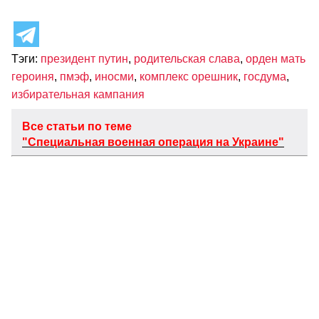
Тэги:
президент путин
,
родительская слава
,
орден мать
героиня
,
пмэф
,
иносми
,
комплекс орешник
,
госдума
,
избирательная кампания
Все статьи по теме
"Специальная военная операция на Украине"