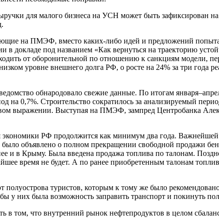
ручки для малого бизнеса на УСН может быть зафиксирован на у
.
пающие на ПМЭФ, вместо каких-либо идей и предложений попыта
 в докладе под названием «Как вернуться на траекторию устой
ходить от оборонительной по отношению к санкциям модели, пере
ком уровне внешнего долга РФ, о росте на 24% за три года ре
атведомство обнародовало свежие данные. По итогам января–апре
иод на 0,7%. Строительство сократилось за анализируемый пери
довом выражении. Выступая на ПМЭФ, зампред Центробанка Алек
я экономики РФ продолжится как минимум два года. Важнейшей
г было объявлено о полном прекращении свободной продажи бен
днее и в Крыму. Была введена продажа топлива по талонам. Позд
шее время не будет. А по ранее приобретенным талонам топливо
т полуострова туристов, которым к тому же было рекомендовано
обы у них была возможность заправить транспорт и покинуть пол
 в том, что внутренний рынок нефтепродуктов в целом сбаланс