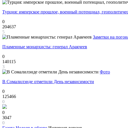
Турция: имперское прошлое, военный потенциал, геополитиче
0
204637
5
Заметки на погон
Пламенные монархисты: генерал Аракчеев
0
140115
3
Фото
В Сомалилэнде отметили День независимости
0
125466
0
0
3047
0
Газета
Неделя в обзоре
Интернет-версия