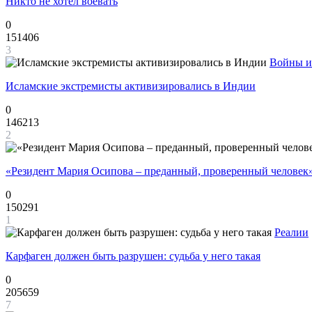
Никто не хотел воевать
0
151406
3
Войны и
Исламские экстремисты активизировались в Индии
0
146213
2
«Резидент Мария Осипова – преданный, проверенный человек
0
150291
1
Реалии
Карфаген должен быть разрушен: судьба у него такая
0
205659
7