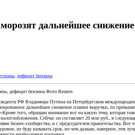
аморозят дальнейшее снижение 
егионы
,
дефицит бензина
Фото Reuters
зидента РФ Владимира Путина на Петербургском международно
ланированное дальнейшее снижение планки выручки, по превыше
Кроме того, обращаю внимание вот на какую тему, которая тоже
огообложения. Сейчас он составляет 20 млн руб., в следующем г
лями бизнес-сообщества, и с председателем правительства. Вот
 уровне, не буду называть срок, но чем дальше, наверное, тем л
ы внести необходимые поправки.