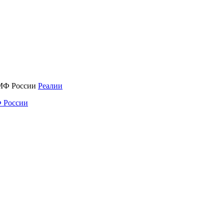
Реалии
 России