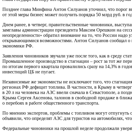
Позднее глава Минфина Антон Силуанов уточнил, что порог вы
от этой меры бизнес может получить порядка 50 млрд руб. в год
Днем ранее, в четверг, правительственные чиновники, высту
замглавы администрации президента Максим Орешкин на сессии
неопределенности» обратил внимание на то, что России надо у
открывающимися возможностями. Антон Силуанов сообщал о низ
экономики РФ.
Заявления чиновников звучали уже после того, как в среду ст
Промышленное производство в стагнации – рост за тот же пер
по итогам первого квартала провалились сразу на 14,3% в го
инвестиций ЦБ не пугает.
Независимые же экономисты не исключают того, что стагнаци
регионах РФ дефицит топлива. В частности, в Крыму в четвер
в 20 л на человека на АЗС ввели сначала в Севастополе, а поз
Крыма Сергея Аксенова, талонов в свободной продаже в ближай
о перебоях в работе общественного транспорта.
По мнению экспертов, проблемы с топливом могут отпугнуть о
объявили, что определят АЗС для туристов на автомобилях, чт
Федеральные чиновники на прошлой неделе продолжали уверять