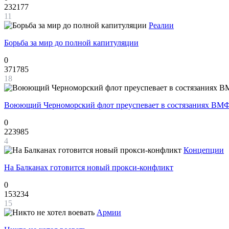
232177
11
Реалии
Борьба за мир до полной капитуляции
0
371785
18
Воюющий Черноморский флот преуспевает в состязаниях ВМФ
0
223985
4
Концепции
На Балканах готовится новый прокси-конфликт
0
153234
15
Армии