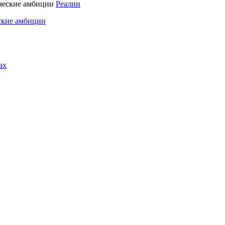
Реалии
ские амбиции
ах