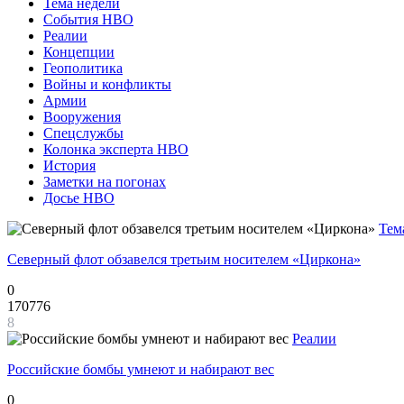
Тема недели
События НВО
Реалии
Концепции
Геополитика
Войны и конфликты
Армии
Вооружения
Спецслужбы
Колонка эксперта НВО
История
Заметки на погонах
Досье НВО
Тем
Северный флот обзавелся третьим носителем «Циркона»
0
170776
8
Реалии
Российские бомбы умнеют и набирают вес
0