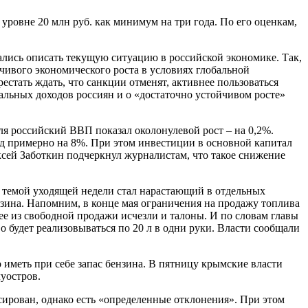
ровне 20 млн руб. как минимум на три года. По его оценкам,
лись описать текущую ситуацию в российской экономике. Так,
чивого экономического роста в условиях глобальной
стать ждать, что санкции отменят, активнее пользоваться
альных доходов россиян и о «достаточно устойчивом росте»
ля российский ВВП показал околонулевой рост – на 0,2%.
од примерно на 8%. При этом инвестиции в основной капитал
сей Заботкин подчеркнул журналистам, что такое снижение
 темой уходящей недели стал нарастающий в отдельных
зина. Напомним, в конце мая ограничения на продажу топлива
нее из свободной продажи исчезли и талоны. И по словам главы
 будет реализовываться по 20 л в одни руки. Власти сообщали
 иметь при себе запас бензина. В пятницу крымские власти
уостров.
ирован, однако есть «определенные отклонения». При этом