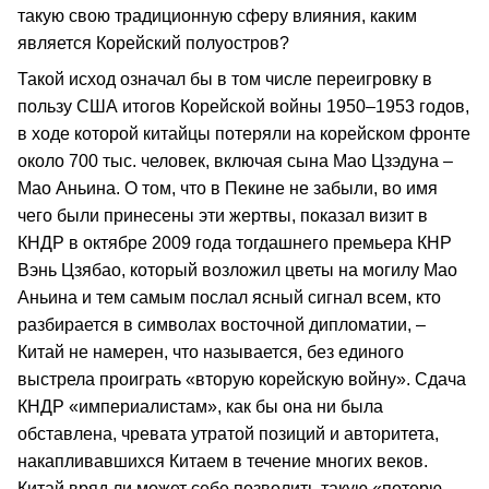
такую свою традиционную сферу влияния, каким
является Корейский полуостров?
Такой исход означал бы в том числе переигровку в
пользу США итогов Корейской войны 1950–1953 годов,
в ходе которой китайцы потеряли на корейском фронте
около 700 тыс. человек, включая сына Мао Цзэдуна –
Мао Аньина. О том, что в Пекине не забыли, во имя
чего были принесены эти жертвы, показал визит в
КНДР в октябре 2009 года тогдашнего премьера КНР
Вэнь Цзябао, который возложил цветы на могилу Мао
Аньина и тем самым послал ясный сигнал всем, кто
разбирается в символах восточной дипломатии, –
Китай не намерен, что называется, без единого
выстрела проиграть «вторую корейскую войну». Сдача
КНДР «империалистам», как бы она ни была
обставлена, чревата утратой позиций и авторитета,
накапливавшихся Китаем в течение многих веков.
Китай вряд ли может себе позволить такую «потерю