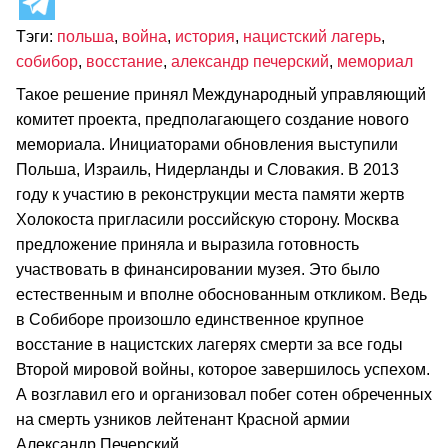
Тэги:
польша
,
война
,
история
,
нацистский лагерь
,
собибор
,
восстание
,
александр печерский
,
мемориал
Такое решение принял Международный управляющий
комитет проекта, предполагающего создание нового
мемориала. Инициаторами обновления выступили
Польша, Израиль, Нидерланды и Словакия. В 2013
году к участию в реконструкции места памяти жертв
Холокоста пригласили российскую сторону. Москва
предложение приняла и выразила готовность
участвовать в финансировании музея. Это было
естественным и вполне обоснованным откликом. Ведь
в Собиборе произошло единственное крупное
восстание в нацистских лагерях смерти за все годы
Второй мировой войны, которое завершилось успехом.
А возглавил его и организовал побег сотен обреченных
на смерть узников лейтенант Красной армии
Александр Печерский.