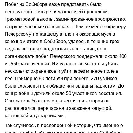
Побег из Собибора даже представить было
невозможно. Четыре ряда колючей проволоки
трехметровой высоты, заминированное пространство,
патрули, часовые на вышках… Тем не менее офицеру
Печерскому, попавшему в плен и оказавшемуся в
конечном итоге в Собиборе, удалось в течение трех
недель не только подготовить восстание, но и
организовать побег. Печерского поддержали около 400
из 550 заключенных. Им удалось выманить и убить
нескольких охранников и уйти через минное поле в
лес. Примерно 80 погибли при побеге, 270 узников
были схвачены при облаве или выданы нацистам. До
конца войны дожили около 50 участников восстания.
Сам лагерь был снесен, а земля, на которой он
располагался, перепахана и засажена капустой,
картошкой и кустарниками.
Так случилось в послевоенной истории, что именно о
нацистской «фабрике смерти» в польском Собиборе